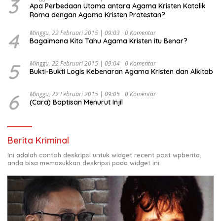
3
Apa Perbedaan Utama antara Agama Kristen Katolik
Roma dengan Agama Kristen Protestan?
4
Minggu, 22 Februari 2015 | 09:03
0 Komentar
Bagaimana Kita Tahu Agama Kristen itu Benar?
5
Minggu, 22 Februari 2015 | 09:04
0 Komentar
Bukti-Bukti Logis Kebenaran Agama Kristen dan Alkitab
6
Minggu, 22 Februari 2015 | 09:05
0 Komentar
(Cara) Baptisan Menurut Injil
Berita Kriminal
Ini adalah contoh deskripsi untuk widget recent post wpberita,
anda bisa memasukkan deskripsi pada widget ini.