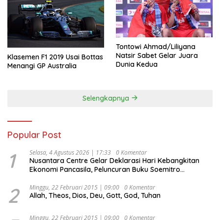
Tontowi Ahmad/Liliyana
Natsir Sabet Gelar Juara
Klasemen F1 2019 Usai Bottas
Dunia Kedua
Menangi GP Australia
Selengkapnya
Popular Post
1
Selasa, 4 Agustus 2026 | 17:33
0 Komentar
Nusantara Centre Gelar Deklarasi Hari Kebangkitan
Ekonomi Pancasila, Peluncuran Buku Soemitro
Djojohadikusumo Anti Penjajahan (Pergolakan
Ekonomi Politik Indonesia) & Simposium Nasional
2
Minggu, 22 Februari 2015 | 09:00
0 Komentar
Allah, Theos, Dios, Deu, Gott, God, Tuhan
“Urgensi Undang-Undang Perekonomian Nasional dan
Kesejahteraan Sosial dalam Menata Bangsa Menuju
Indonesia Emas 2045”,
Minggu, 22 Februari 2015 | 09:00
0 Komentar