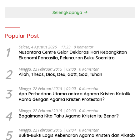
Selengkapnya
Popular Post
1
Selasa, 4 Agustus 2026 | 17:33
0 Komentar
Nusantara Centre Gelar Deklarasi Hari Kebangkitan
Ekonomi Pancasila, Peluncuran Buku Soemitro
Djojohadikusumo Anti Penjajahan (Pergolakan
Ekonomi Politik Indonesia) & Simposium Nasional
2
Minggu, 22 Februari 2015 | 09:00
0 Komentar
Allah, Theos, Dios, Deu, Gott, God, Tuhan
“Urgensi Undang-Undang Perekonomian Nasional dan
Kesejahteraan Sosial dalam Menata Bangsa Menuju
Indonesia Emas 2045”,
3
Minggu, 22 Februari 2015 | 09:00
0 Komentar
Apa Perbedaan Utama antara Agama Kristen Katolik
Roma dengan Agama Kristen Protestan?
4
Minggu, 22 Februari 2015 | 09:03
0 Komentar
Bagaimana Kita Tahu Agama Kristen itu Benar?
5
Minggu, 22 Februari 2015 | 09:04
0 Komentar
Bukti-Bukti Logis Kebenaran Agama Kristen dan Alkitab