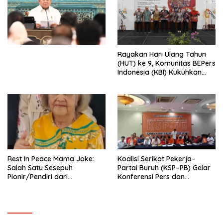
Ekonomi Politik Indonesia) &
Simposium Nasional “Urgensi
Undang-Undang
Perekonomian Nasional dan
Kesejahteraan Sosial dalam
Menata Bangsa Menuju
Rayakan Hari Ulang Tahun
Indonesia Emas 2045”,
(HUT) ke 9, Komunitas BEPers
Indonesia (KBI) Kukuhkan
Pengurus Hasil Musyawarah
Nasional (Munas) Pertama,
Tema: “Penguatan dan
Pengembangan Organisasi
KBI yang Berbasis Riset di
seluruh Indonesia dan
Mancanegara”.
Rest In Peace Mama Joke:
Koalisi Serikat Pekerja–
Salah Satu Sesepuh
Partai Buruh (KSP–PB) Gelar
Pionir/Pendiri dari
Konferensi Pers dan
terbentuknya Gereja
Sarasehan: Menuntaskan
Protestan Soteria di
Perjuangan Koalisi Serikat
Indonesia Jemaat Pancaran
Pekerja–Partai Buruh untuk
Kasih Allah.
RUU Ketenagakerjaan Baru.