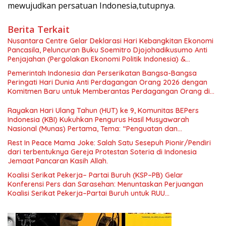
mewujudkan persatuan Indonesia,tutupnya.
Berita Terkait
Nusantara Centre Gelar Deklarasi Hari Kebangkitan Ekonomi
Pancasila, Peluncuran Buku Soemitro Djojohadikusumo Anti
Penjajahan (Pergolakan Ekonomi Politik Indonesia) &
Simposium Nasional “Urgensi Undang-Undang Perekonomian
Pemerintah Indonesia dan Perserikatan Bangsa-Bangsa
Nasional dan Kesejahteraan Sosial dalam Menata Bangsa
Peringati Hari Dunia Anti Perdagangan Orang 2026 dengan
Menuju Indonesia Emas 2045”,
Komitmen Baru untuk Memberantas Perdagangan Orang di
Era Digital
Rayakan Hari Ulang Tahun (HUT) ke 9, Komunitas BEPers
Indonesia (KBI) Kukuhkan Pengurus Hasil Musyawarah
Nasional (Munas) Pertama, Tema: “Penguatan dan
Pengembangan Organisasi KBI yang Berbasis Riset di seluruh
Rest In Peace Mama Joke: Salah Satu Sesepuh Pionir/Pendiri
Indonesia dan Mancanegara”.
dari terbentuknya Gereja Protestan Soteria di Indonesia
Jemaat Pancaran Kasih Allah.
Koalisi Serikat Pekerja– Partai Buruh (KSP–PB) Gelar
Konferensi Pers dan Sarasehan: Menuntaskan Perjuangan
Koalisi Serikat Pekerja–Partai Buruh untuk RUU
Ketenagakerjaan Baru.