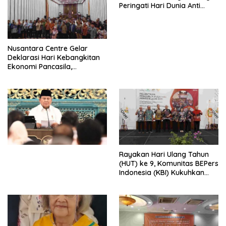
Peringati Hari Dunia Anti
Perdagangan Orang 2026
dengan Komitmen Baru
untuk Memberantas
Perdagangan Orang di Era
Nusantara Centre Gelar
Digital
Deklarasi Hari Kebangkitan
Ekonomi Pancasila,
Peluncuran Buku Soemitro
Djojohadikusumo Anti
Penjajahan (Pergolakan
Ekonomi Politik Indonesia) &
Simposium Nasional “Urgensi
Undang-Undang
Perekonomian Nasional dan
Kesejahteraan Sosial dalam
Menata Bangsa Menuju
Rayakan Hari Ulang Tahun
Indonesia Emas 2045”,
(HUT) ke 9, Komunitas BEPers
Indonesia (KBI) Kukuhkan
Pengurus Hasil Musyawarah
Nasional (Munas) Pertama,
Tema: “Penguatan dan
Pengembangan Organisasi
KBI yang Berbasis Riset di