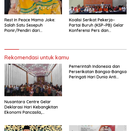
seluruh Indonesia dan
Mancanegara”.
Rest In Peace Mama Joke:
Koalisi Serikat Pekerja–
Salah Satu Sesepuh
Partai Buruh (KSP–PB) Gelar
Pionir/Pendiri dari
Konferensi Pers dan
terbentuknya Gereja
Sarasehan: Menuntaskan
Protestan Soteria di
Perjuangan Koalisi Serikat
Indonesia Jemaat Pancaran
Pekerja–Partai Buruh untuk
Kasih Allah.
RUU Ketenagakerjaan Baru.
Rekomendasi untuk kamu
Pemerintah Indonesia dan
Perserikatan Bangsa-Bangsa
Peringati Hari Dunia Anti
Perdagangan Orang 2026
dengan Komitmen Baru
untuk Memberantas
Perdagangan Orang di Era
Nusantara Centre Gelar
Digital
Deklarasi Hari Kebangkitan
Ekonomi Pancasila,
Peluncuran Buku Soemitro
Djojohadikusumo Anti
Penjajahan (Pergolakan