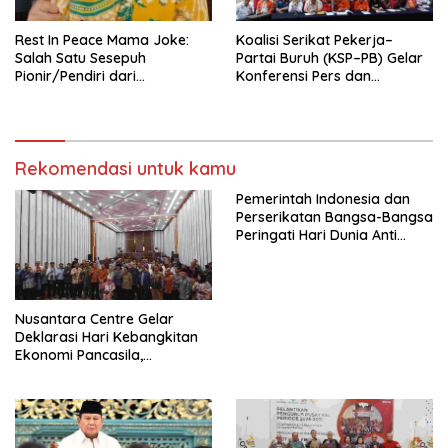
Rest In Peace Mama Joke:
Koalisi Serikat Pekerja–
Salah Satu Sesepuh
Partai Buruh (KSP–PB) Gelar
Pionir/Pendiri dari
Konferensi Pers dan
terbentuknya Gereja
Sarasehan: Menuntaskan
Protestan Soteria di
Perjuangan Koalisi Serikat
Indonesia Jemaat Pancaran
Pekerja–Partai Buruh untuk
Kasih Allah.
RUU Ketenagakerjaan Baru.
Rekomendasi untuk kamu
Pemerintah Indonesia dan
Perserikatan Bangsa-Bangsa
Peringati Hari Dunia Anti
Perdagangan Orang 2026
dengan Komitmen Baru
untuk Memberantas
Perdagangan Orang di Era
Nusantara Centre Gelar
Digital
Deklarasi Hari Kebangkitan
Ekonomi Pancasila,
Peluncuran Buku Soemitro
Djojohadikusumo Anti
Penjajahan (Pergolakan
Ekonomi Politik Indonesia) &
Simposium Nasional “Urgensi