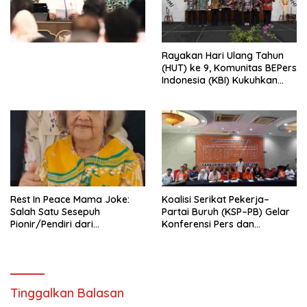
Undang-Undang
Perekonomian Nasional dan
Kesejahteraan Sosial dalam
Menata Bangsa Menuju
Rayakan Hari Ulang Tahun
Indonesia Emas 2045”,
(HUT) ke 9, Komunitas BEPers
Indonesia (KBI) Kukuhkan
Pengurus Hasil Musyawarah
Nasional (Munas) Pertama,
Tema: “Penguatan dan
Pengembangan Organisasi
KBI yang Berbasis Riset di
seluruh Indonesia dan
Mancanegara”.
Rest In Peace Mama Joke:
Koalisi Serikat Pekerja–
Salah Satu Sesepuh
Partai Buruh (KSP–PB) Gelar
Pionir/Pendiri dari
Konferensi Pers dan
terbentuknya Gereja
Sarasehan: Menuntaskan
Protestan Soteria di
Perjuangan Koalisi Serikat
Indonesia Jemaat Pancaran
Pekerja–Partai Buruh untuk
Kasih Allah.
RUU Ketenagakerjaan Baru.
Tinggalkan Balasan