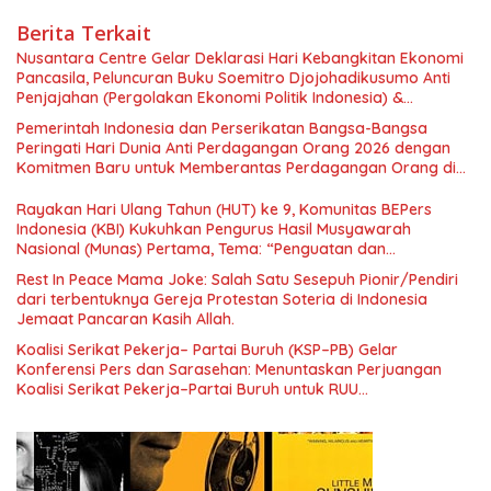
Berita Terkait
Nusantara Centre Gelar Deklarasi Hari Kebangkitan Ekonomi
Pancasila, Peluncuran Buku Soemitro Djojohadikusumo Anti
Penjajahan (Pergolakan Ekonomi Politik Indonesia) &
Simposium Nasional “Urgensi Undang-Undang Perekonomian
Pemerintah Indonesia dan Perserikatan Bangsa-Bangsa
Nasional dan Kesejahteraan Sosial dalam Menata Bangsa
Peringati Hari Dunia Anti Perdagangan Orang 2026 dengan
Menuju Indonesia Emas 2045”,
Komitmen Baru untuk Memberantas Perdagangan Orang di
Era Digital
Rayakan Hari Ulang Tahun (HUT) ke 9, Komunitas BEPers
Indonesia (KBI) Kukuhkan Pengurus Hasil Musyawarah
Nasional (Munas) Pertama, Tema: “Penguatan dan
Pengembangan Organisasi KBI yang Berbasis Riset di seluruh
Rest In Peace Mama Joke: Salah Satu Sesepuh Pionir/Pendiri
Indonesia dan Mancanegara”.
dari terbentuknya Gereja Protestan Soteria di Indonesia
Jemaat Pancaran Kasih Allah.
Koalisi Serikat Pekerja– Partai Buruh (KSP–PB) Gelar
Konferensi Pers dan Sarasehan: Menuntaskan Perjuangan
Koalisi Serikat Pekerja–Partai Buruh untuk RUU
Ketenagakerjaan Baru.