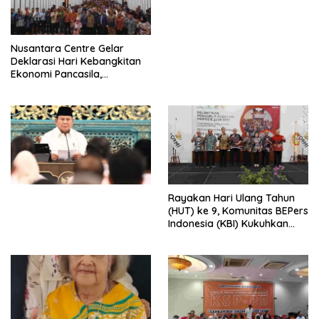
Perdagangan Orang 2026
dengan Komitmen Baru
untuk Memberantas
Perdagangan Orang di Era
Nusantara Centre Gelar
Digital
Deklarasi Hari Kebangkitan
Ekonomi Pancasila,
Peluncuran Buku Soemitro
Djojohadikusumo Anti
Penjajahan (Pergolakan
Ekonomi Politik Indonesia) &
Simposium Nasional “Urgensi
Undang-Undang
Perekonomian Nasional dan
Kesejahteraan Sosial dalam
Menata Bangsa Menuju
Rayakan Hari Ulang Tahun
Indonesia Emas 2045”,
(HUT) ke 9, Komunitas BEPers
Indonesia (KBI) Kukuhkan
Pengurus Hasil Musyawarah
Nasional (Munas) Pertama,
Tema: “Penguatan dan
Pengembangan Organisasi
KBI yang Berbasis Riset di
seluruh Indonesia dan
Mancanegara”.