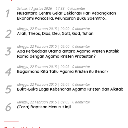
1
Selasa, 4 Agustus 2026 | 17:33
0 Komentar
Nusantara Centre Gelar Deklarasi Hari Kebangkitan
Ekonomi Pancasila, Peluncuran Buku Soemitro
Djojohadikusumo Anti Penjajahan (Pergolakan
Ekonomi Politik Indonesia) & Simposium Nasional
2
Minggu, 22 Februari 2015 | 09:00
0 Komentar
Allah, Theos, Dios, Deu, Gott, God, Tuhan
“Urgensi Undang-Undang Perekonomian Nasional dan
Kesejahteraan Sosial dalam Menata Bangsa Menuju
Indonesia Emas 2045”,
3
Minggu, 22 Februari 2015 | 09:00
0 Komentar
Apa Perbedaan Utama antara Agama Kristen Katolik
Roma dengan Agama Kristen Protestan?
4
Minggu, 22 Februari 2015 | 09:03
0 Komentar
Bagaimana Kita Tahu Agama Kristen itu Benar?
5
Minggu, 22 Februari 2015 | 09:04
0 Komentar
Bukti-Bukti Logis Kebenaran Agama Kristen dan Alkitab
6
Minggu, 22 Februari 2015 | 09:05
0 Komentar
(Cara) Baptisan Menurut Injil