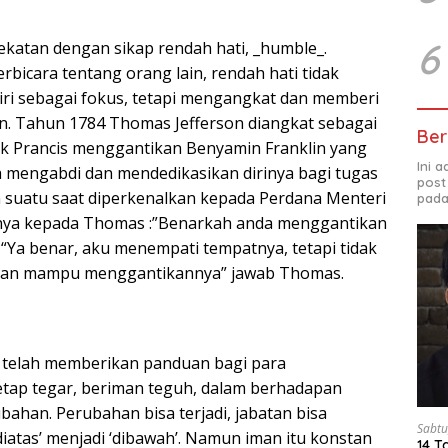
6
ekatan dengan sikap rendah hati, _humble_.
erbicara tentang orang lain, rendah hati tidak
diri sebagai fokus, tetapi mengangkat dan memberi
in. Tahun 1784 Thomas Jefferson diangkat sebagai
Ber
k Prancis menggantikan Benyamin Franklin yang
Ini 
 mengabdi dan mendedikasikan dirinya bagi tugas
post
on suatu saat diperkenalkan kepada Perdana Menteri
pada
tanya kepada Thomas :”Benarkah anda menggantikan
 “Ya benar, aku menempati tempatnya, tetapi tidak
kan mampu menggantikannya” jawab Thomas.
 telah memberikan panduan bagi para
tap tegar, beriman teguh, dalam berhadapan
bahan. Perubahan bisa terjadi, jabatan bisa
Sabtu
diatas’ menjadi ‘dibawah’. Namun iman itu konstan
14 T