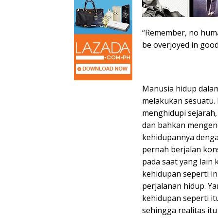
“Remember, no human
be overjoyed in good
Manusia hidup dalam
melakukan sesuatu. I
menghidupi sejarah,
dan bahkan mengenda
kehidupannya dengan
pernah berjalan kons
pada saat yang lain k
kehidupan seperti in
perjalanan hidup. Y
kehidupan seperti it
sehingga realitas it