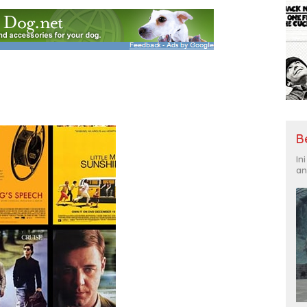
B
In
an