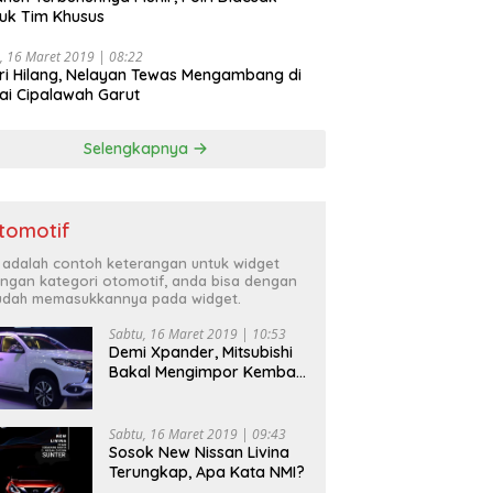
uk Tim Khusus
, 16 Maret 2019 | 08:22
ri Hilang, Nelayan Tewas Mengambang di
ai Cipalawah Garut
Selengkapnya
tomotif
i adalah contoh keterangan untuk widget
ngan kategori otomotif, anda bisa dengan
dah memasukkannya pada widget.
Sabtu, 16 Maret 2019 | 10:53
Demi Xpander, Mitsubishi
Bakal Mengimpor Kembali
Pajero Sport
Sabtu, 16 Maret 2019 | 09:43
Sosok New Nissan Livina
Terungkap, Apa Kata NMI?