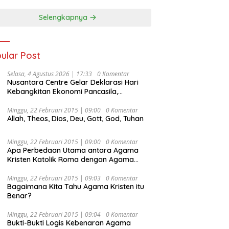
Selengkapnya
ular Post
Selasa, 4 Agustus 2026 | 17:33
0 Komentar
Nusantara Centre Gelar Deklarasi Hari
Kebangkitan Ekonomi Pancasila,
Peluncuran Buku Soemitro
Djojohadikusumo Anti Penjajahan
Minggu, 22 Februari 2015 | 09:00
0 Komentar
Allah, Theos, Dios, Deu, Gott, God, Tuhan
(Pergolakan Ekonomi Politik Indonesia) &
Simposium Nasional “Urgensi Undang-
Undang Perekonomian Nasional dan
Minggu, 22 Februari 2015 | 09:00
0 Komentar
Kesejahteraan Sosial dalam Menata
Apa Perbedaan Utama antara Agama
Bangsa Menuju Indonesia Emas 2045”,
Kristen Katolik Roma dengan Agama
Kristen Protestan?
Minggu, 22 Februari 2015 | 09:03
0 Komentar
Bagaimana Kita Tahu Agama Kristen itu
Benar?
Minggu, 22 Februari 2015 | 09:04
0 Komentar
Bukti-Bukti Logis Kebenaran Agama