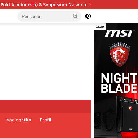
l “Urgensi Undang-Undang Perekonomian Nasional dan Kesejaht
tutup
Apologetika
Profil