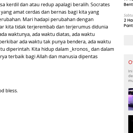
a kerdil dan atau redup apalagi beralih. Socrates
Bent
ang amat cerdas dan bernas bagi kita yang
Sabtu
erubahan. Mari hadapi perubahan dengan
2 Ha
Pant
ar kita tidak terjerembab dan terjerumus didunia
 ada waktunya, ada waktu diatas, ada waktu
berkibar ada waktu tak punya bendera, ada waktu
u diperintah. Kita hidup dalam _kronos_ dan dalam
rya terbaik bagi Allah dan manusia dipentas
O
In
de
mu
d bless.