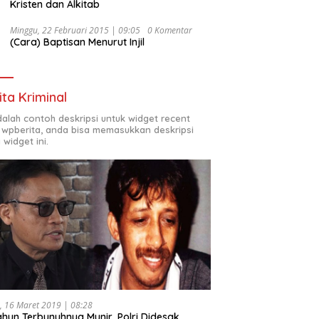
Kristen dan Alkitab
Minggu, 22 Februari 2015 | 09:05
0 Komentar
(Cara) Baptisan Menurut Injil
ita Kriminal
adalah contoh deskripsi untuk widget recent
 wpberita, anda bisa memasukkan deskripsi
 widget ini.
, 16 Maret 2019 | 08:28
ahun Terbunuhnya Munir, Polri Didesak