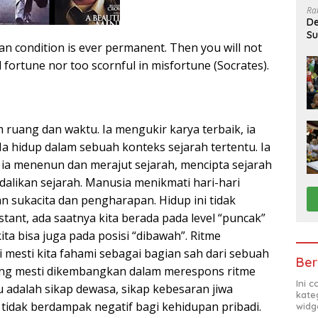
Ra
De
Su
 condition is ever permanent. Then you will not
Sa
 fortune nor too scornful in misfortune (Socrates).
 ruang dan waktu. Ia mengukir karya terbaik, ia
a hidup dalam sebuah konteks sejarah tertentu. Ia
 ia menenun dan merajut sejarah, mencipta sejarah
likan sejarah. Manusia menikmati hari-hari
 sukacita dan pengharapan. Hidup ini tidak
tant, ada saatnya kita berada pada level “puncak”
ita bisa juga pada posisi “dibawah”. Ritme
i mesti kita fahami sebagai bagian sah dari sebuah
Ber
ang mesti dikembangkan dalam merespons ritme
Ini 
u adalah sikap dewasa, sikap kebesaran jiwa
kate
u tidak berdampak negatif bagi kehidupan pribadi.
widg