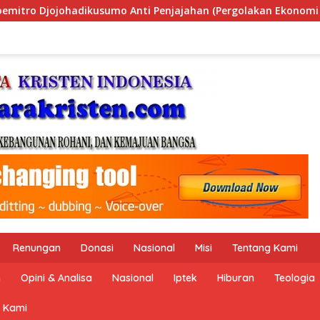
 (Pergolakan Ekonomi Politik Indonesia) & Simposium Nasiona
Renungan
Donasi
Nasional
Misi
Tentang Kami
n
Opini & Analisa
Nasional
Iptek
Hiburan
Teologia
 Kami