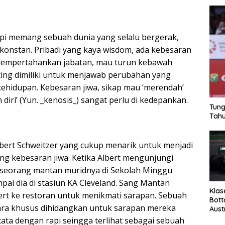
upi memang sebuah dunia yang selalu bergerak,
konstan. Pribadi yang kaya wisdom, ada kebesaran
 mempertahankan jabatan, mau turun kebawah
ting dimiliki untuk menjawab perubahan yang
 kehidupan. Kebesaran jiwa, sikap mau ‘merendah’
iri’ (Yun. _kenosis_) sangat perlu di kedepankan.
Tung
Tahu
lbert Schweitzer yang cukup menarik untuk menjadi
ng kebesaran jiwa. Ketika Albert mengunjungi
 seorang mantan muridnya di Sekolah Minggu
ai dia di stasiun KA Cleveland. Sang Mantan
Klas
rt ke restoran untuk menikmati sarapan. Sebuah
Bott
ara khusus dihidangkan untuk sarapan mereka
Aust
tata dengan rapi seingga terlihat sebagai sebuah