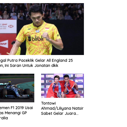
gal Putra Paceklik Gelar All England 25
n, Ini Saran Untuk Jonatan dkk
Tontowi
emen F1 2019 Usai
Ahmad/Liliyana Natsir
as Menangi GP
Sabet Gelar Juara
ralia
Dunia Kedua