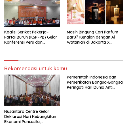
Pengembangan Organisasi
KBI yang Berbasis Riset di
seluruh Indonesia dan
Mancanegara”.
Koalisi Serikat Pekerja–
Masih Bingung Cari Parfum
Partai Buruh (KSP–PB) Gelar
Baru? Kenalan dengan Al
Konferensi Pers dan
Wataniah di Jakarta X
Sarasehan: Menuntaskan
Beauty 2026
Perjuangan Koalisi Serikat
Pekerja–Partai Buruh untuk
RUU Ketenagakerjaan Baru.
Rekomendasi untuk kamu
Pemerintah Indonesia dan
Perserikatan Bangsa-Bangsa
Peringati Hari Dunia Anti
Perdagangan Orang 2026
dengan Komitmen Baru
untuk Memberantas
Perdagangan Orang di Era
Nusantara Centre Gelar
Digital
Deklarasi Hari Kebangkitan
Ekonomi Pancasila,
Peluncuran Buku Soemitro