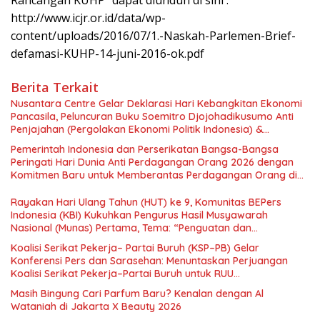
http://www.icjr.or.id/data/wp-
content/uploads/2016/07/1.-Naskah-Parlemen-Brief-
defamasi-KUHP-14-juni-2016-ok.pdf
Berita Terkait
Nusantara Centre Gelar Deklarasi Hari Kebangkitan Ekonomi
Pancasila, Peluncuran Buku Soemitro Djojohadikusumo Anti
Penjajahan (Pergolakan Ekonomi Politik Indonesia) &
Simposium Nasional “Urgensi Undang-Undang Perekonomian
Pemerintah Indonesia dan Perserikatan Bangsa-Bangsa
Nasional dan Kesejahteraan Sosial dalam Menata Bangsa
Peringati Hari Dunia Anti Perdagangan Orang 2026 dengan
Menuju Indonesia Emas 2045”,
Komitmen Baru untuk Memberantas Perdagangan Orang di
Era Digital
Rayakan Hari Ulang Tahun (HUT) ke 9, Komunitas BEPers
Indonesia (KBI) Kukuhkan Pengurus Hasil Musyawarah
Nasional (Munas) Pertama, Tema: “Penguatan dan
Pengembangan Organisasi KBI yang Berbasis Riset di seluruh
Koalisi Serikat Pekerja– Partai Buruh (KSP–PB) Gelar
Indonesia dan Mancanegara”.
Konferensi Pers dan Sarasehan: Menuntaskan Perjuangan
Koalisi Serikat Pekerja–Partai Buruh untuk RUU
Ketenagakerjaan Baru.
Masih Bingung Cari Parfum Baru? Kenalan dengan Al
Wataniah di Jakarta X Beauty 2026