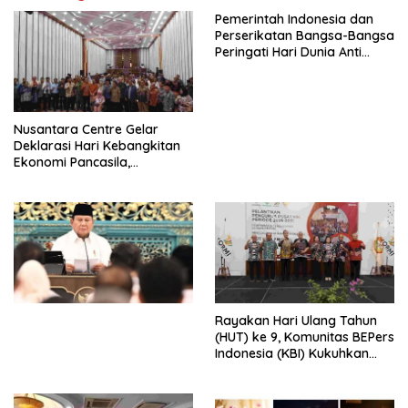
Pemerintah Indonesia dan
Perserikatan Bangsa-Bangsa
Peringati Hari Dunia Anti
Perdagangan Orang 2026
dengan Komitmen Baru
untuk Memberantas
Perdagangan Orang di Era
Nusantara Centre Gelar
Digital
Deklarasi Hari Kebangkitan
Ekonomi Pancasila,
Peluncuran Buku Soemitro
Djojohadikusumo Anti
Penjajahan (Pergolakan
Ekonomi Politik Indonesia) &
Simposium Nasional “Urgensi
Undang-Undang
Perekonomian Nasional dan
Kesejahteraan Sosial dalam
Menata Bangsa Menuju
Rayakan Hari Ulang Tahun
Indonesia Emas 2045”,
(HUT) ke 9, Komunitas BEPers
Indonesia (KBI) Kukuhkan
Pengurus Hasil Musyawarah
Nasional (Munas) Pertama,
Tema: “Penguatan dan