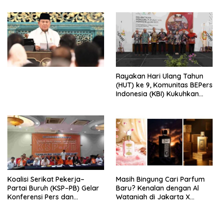
Djojohadikusumo Anti
Penjajahan (Pergolakan
Ekonomi Politik Indonesia) &
Simposium Nasional “Urgensi
Undang-Undang
Perekonomian Nasional dan
Kesejahteraan Sosial dalam
Menata Bangsa Menuju
Rayakan Hari Ulang Tahun
Indonesia Emas 2045”,
(HUT) ke 9, Komunitas BEPers
Indonesia (KBI) Kukuhkan
Pengurus Hasil Musyawarah
Nasional (Munas) Pertama,
Tema: “Penguatan dan
Pengembangan Organisasi
KBI yang Berbasis Riset di
seluruh Indonesia dan
Mancanegara”.
Koalisi Serikat Pekerja–
Masih Bingung Cari Parfum
Partai Buruh (KSP–PB) Gelar
Baru? Kenalan dengan Al
Konferensi Pers dan
Wataniah di Jakarta X
Sarasehan: Menuntaskan
Beauty 2026
Perjuangan Koalisi Serikat