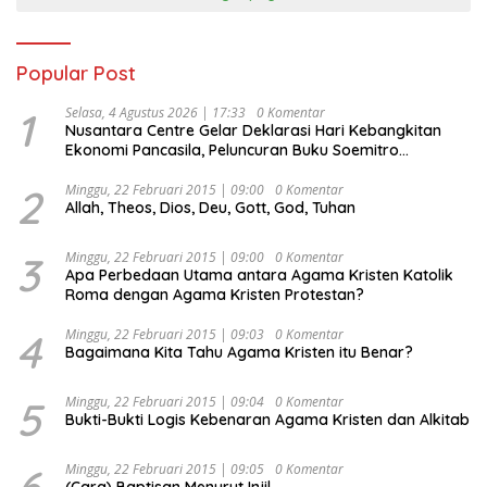
Popular Post
1
Selasa, 4 Agustus 2026 | 17:33
0 Komentar
Nusantara Centre Gelar Deklarasi Hari Kebangkitan
Ekonomi Pancasila, Peluncuran Buku Soemitro
Djojohadikusumo Anti Penjajahan (Pergolakan
Ekonomi Politik Indonesia) & Simposium Nasional
2
Minggu, 22 Februari 2015 | 09:00
0 Komentar
Allah, Theos, Dios, Deu, Gott, God, Tuhan
“Urgensi Undang-Undang Perekonomian Nasional dan
Kesejahteraan Sosial dalam Menata Bangsa Menuju
Indonesia Emas 2045”,
3
Minggu, 22 Februari 2015 | 09:00
0 Komentar
Apa Perbedaan Utama antara Agama Kristen Katolik
Roma dengan Agama Kristen Protestan?
4
Minggu, 22 Februari 2015 | 09:03
0 Komentar
Bagaimana Kita Tahu Agama Kristen itu Benar?
5
Minggu, 22 Februari 2015 | 09:04
0 Komentar
Bukti-Bukti Logis Kebenaran Agama Kristen dan Alkitab
6
Minggu, 22 Februari 2015 | 09:05
0 Komentar
(Cara) Baptisan Menurut Injil