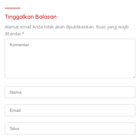
Pekerja–Partai Buruh untuk
RUU Ketenagakerjaan Baru.
Tinggalkan Balasan
Alamat email Anda tidak akan dipublikasikan.
Ruas yang wajib
ditandai
*