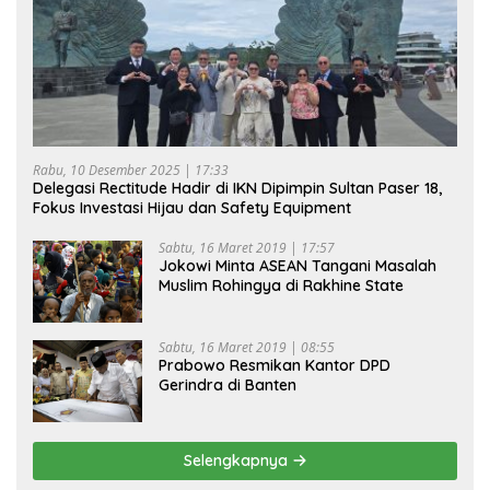
Rabu, 10 Desember 2025 | 17:33
Delegasi Rectitude Hadir di IKN Dipimpin Sultan Paser 18,
Fokus Investasi Hijau dan Safety Equipment
Sabtu, 16 Maret 2019 | 17:57
Jokowi Minta ASEAN Tangani Masalah
Muslim Rohingya di Rakhine State
Sabtu, 16 Maret 2019 | 08:55
Prabowo Resmikan Kantor DPD
Gerindra di Banten
Selengkapnya