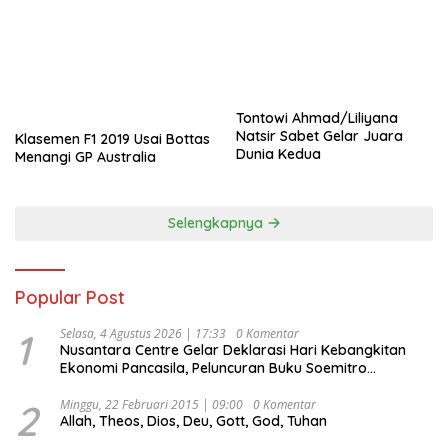
Tontowi Ahmad/Liliyana
Natsir Sabet Gelar Juara
Klasemen F1 2019 Usai Bottas
Dunia Kedua
Menangi GP Australia
Selengkapnya
Popular Post
1
Selasa, 4 Agustus 2026 | 17:33
0 Komentar
Nusantara Centre Gelar Deklarasi Hari Kebangkitan
Ekonomi Pancasila, Peluncuran Buku Soemitro
Djojohadikusumo Anti Penjajahan (Pergolakan
Ekonomi Politik Indonesia) & Simposium Nasional
2
Minggu, 22 Februari 2015 | 09:00
0 Komentar
Allah, Theos, Dios, Deu, Gott, God, Tuhan
“Urgensi Undang-Undang Perekonomian Nasional dan
Kesejahteraan Sosial dalam Menata Bangsa Menuju