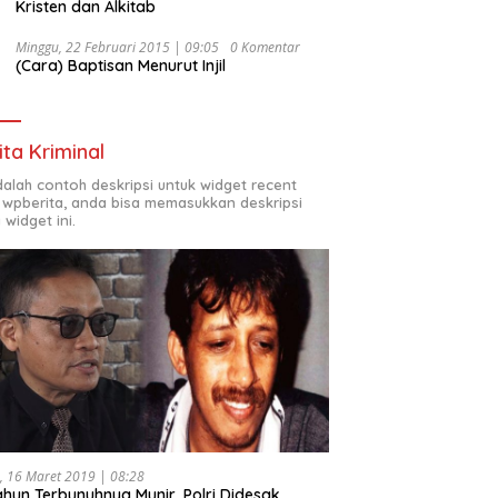
Kristen dan Alkitab
Minggu, 22 Februari 2015 | 09:05
0 Komentar
(Cara) Baptisan Menurut Injil
ita Kriminal
adalah contoh deskripsi untuk widget recent
 wpberita, anda bisa memasukkan deskripsi
 widget ini.
, 16 Maret 2019 | 08:28
ahun Terbunuhnya Munir, Polri Didesak