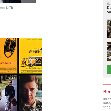
Ra
tom, M.Th
De
Su
Sa
Ber
Ini 
kate
widg