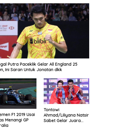
gal Putra Paceklik Gelar All England 25
n, Ini Saran Untuk Jonatan dkk
Tontowi
emen F1 2019 Usai
Ahmad/Liliyana Natsir
as Menangi GP
Sabet Gelar Juara
ralia
Dunia Kedua