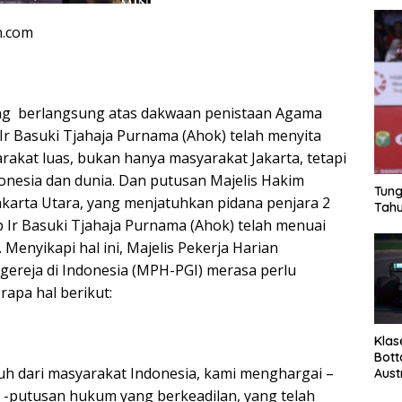
n.com
ang berlangsung atas dakwaan penistaan Agama
Ir Basuki Tjahaja Purnama (Ahok) telah menyita
rakat luas, bukan hanya masyarakat Jakarta, tetapi
onesia dan dunia. Dan putusan Majelis Hakim
Tung
akarta Utara, yang menjatuhkan pidana penjara 2
Tahu
p Ir Basuki Tjahaja Purnama (Ahok) telah menuai
enyikapi hal ini, Majelis Pekerja Harian
gereja di Indonesia (MPH-PGI) merasa perlu
apa hal berikut:
Klas
Bott
tuh dari masyarakat Indonesia, kami menghargai –
Aust
-putusan hukum yang berkeadilan, yang telah