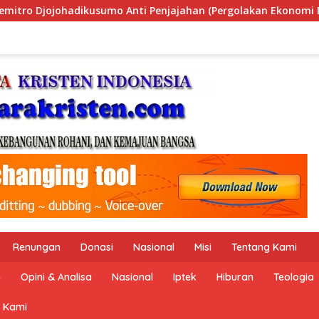
an (Pergolakan Ekonomi Politik Indonesia) & Simposium Nasion
Renungan
Donasi
Nasional
Misi
Tentang Kami
n
Opini & Analisa
Nasional
Iptek
Hiburan
Teologia
 Kami