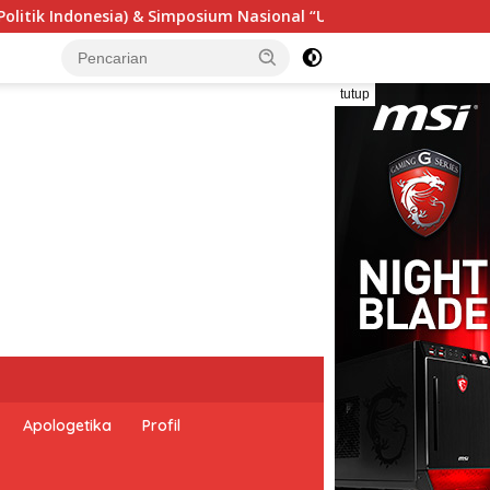
al “Urgensi Undang-Undang Perekonomian Nasional dan Kesejah
tutup
Apologetika
Profil