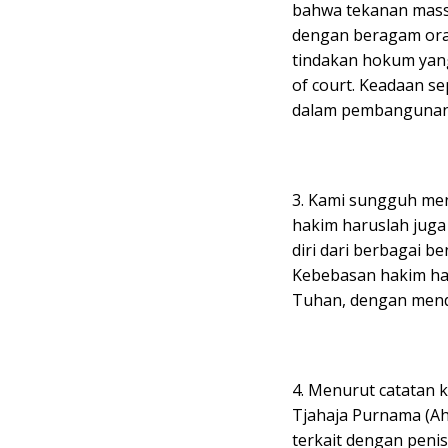
bahwa tekanan massa
dengan beragam ora
tindakan hokum yan
of court. Keadaan s
dalam pembangunan
3. Kami sungguh me
hakim haruslah jug
diri dari berbagai b
Kebebasan hakim ha
Tuhan, dengan mende
4. Menurut catatan k
Tjahaja Purnama (Ah
terkait dengan peni