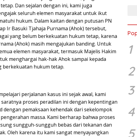
etap. Dan sejalan dengan ini, kami juga
gajak seluruh elemen masyarakat untuk ikut
atuhi hukum. Dalam kaitan dengan putusan PN
ap Ir Basuki Tjahaja Purnama (Ahok) tersebut,
Pop
agai yang belum berkekuatan hukum tetap, karena
urnama (Ahok) masih mengajukan banding. Untuk
1
semua elemen masyarakat, termasuk Majelis Hakim
untuk menghargai hak-hak Ahok sampai kepada
 berkekuatan hukum tetap.
2
3
pelajari perjalanan kasus ini sejak awal, kami
saratnya proses peradilan ini dengan kepentingan
4
jud dengan pemaksaan kehendak dari sekelompok
i pengerahan massa. Kami berharap bahwa proses
sung sungguh-sungguh bebas dari tekanan dan
5
hak. Oleh karena itu kami sangat menyayangkan