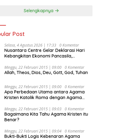
Selengkapnya
ular Post
Selasa, 4 Agustus 2026 | 17:33
0 Komentar
Nusantara Centre Gelar Deklarasi Hari
Kebangkitan Ekonomi Pancasila,
Peluncuran Buku Soemitro
Djojohadikusumo Anti Penjajahan
Minggu, 22 Februari 2015 | 09:00
0 Komentar
Allah, Theos, Dios, Deu, Gott, God, Tuhan
(Pergolakan Ekonomi Politik Indonesia) &
Simposium Nasional “Urgensi Undang-
Undang Perekonomian Nasional dan
Minggu, 22 Februari 2015 | 09:00
0 Komentar
Kesejahteraan Sosial dalam Menata
Apa Perbedaan Utama antara Agama
Bangsa Menuju Indonesia Emas 2045”,
Kristen Katolik Roma dengan Agama
Kristen Protestan?
Minggu, 22 Februari 2015 | 09:03
0 Komentar
Bagaimana Kita Tahu Agama Kristen itu
Benar?
Minggu, 22 Februari 2015 | 09:04
0 Komentar
Bukti-Bukti Logis Kebenaran Agama