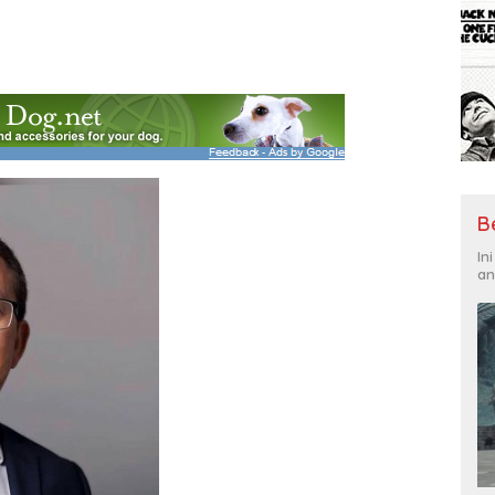
B
In
an