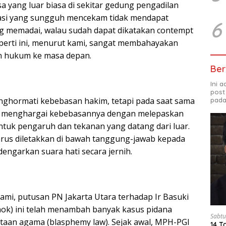
 yang luar biasa di sekitar gedung pengadilan
si yang sungguh mencekam tidak mendapat
6
g memadai, walau sudah dapat dikatakan contempt
eperti ini, menurut kami, sangat membahayakan
 hukum ke masa depan.
Ber
Ini 
post
nghormati kebebasan hakim, tetapi pada saat sama
pada
a menghargai kebebasannya dengan melepaskan
entuk pengaruh dan tekanan yang datang dari luar.
rus diletakkan di bawah tanggung-jawab kepada
ngarkan suara hati secara jernih.
ami, putusan PN Jakarta Utara terhadap Ir Basuki
ok) ini telah menambah banyak kasus pidana
Sabtu
staan agama (blasphemy law). Sejak awal, MPH-PGI
14 T