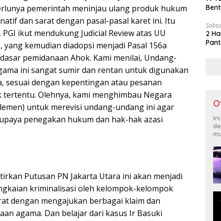
erlunya pemerintah meninjau ulang produk hukum
Bent
atif dan sarat dengan pasal-pasal karet ini. Itu
Sabtu
 PGI ikut mendukung Judicial Review atas UU
2 Ha
Pant
 yang kemudian diadopsi menjadi Pasal 156a
dasar pemidanaan Ahok. Kami menilai, Undang-
ama ini sangat sumir dan rentan untuk digunakan
, sesuai dengan kepentingan atau pesanan
k tertentu. Olehnya, kami menghimbau Negara
O
lemen) untuk merevisi undang-undang ini agar
n upaya penegakan hukum dan hak-hak azasi
In
de
mu
tirkan Putusan PN Jakarta Utara ini akan menjadi
ngkaian kriminalisasi oleh kelompok-kelompok
rat dengan mengajukan berbagai klaim dan
aan agama. Dan belajar dari kasus Ir Basuki