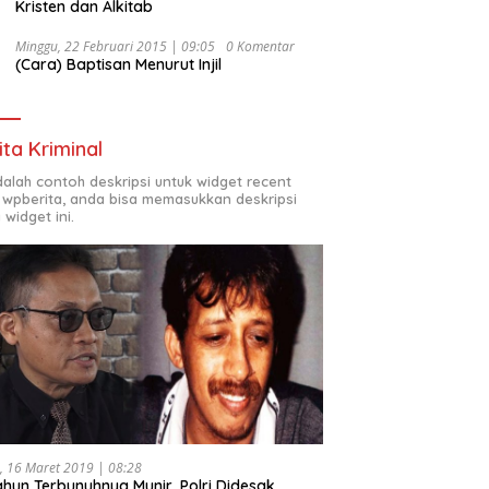
Kristen dan Alkitab
Minggu, 22 Februari 2015 | 09:05
0 Komentar
(Cara) Baptisan Menurut Injil
ita Kriminal
adalah contoh deskripsi untuk widget recent
 wpberita, anda bisa memasukkan deskripsi
 widget ini.
, 16 Maret 2019 | 08:28
ahun Terbunuhnya Munir, Polri Didesak