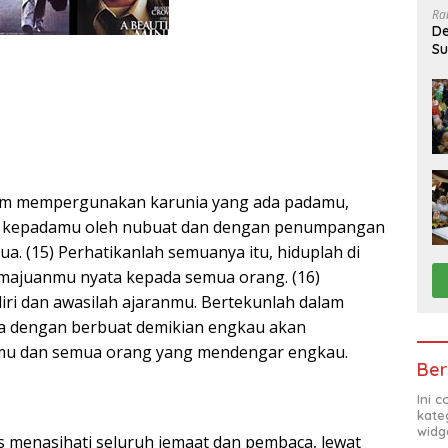
Ra
De
Su
Sa
alam mempergunakan karunia yang ada padamu,
an kepadamu oleh nubuat dan dengan penumpangan
a. (15) Perhatikanlah semuanya itu, hiduplah di
majuanmu nyata kepada semua orang. (16)
diri dan awasilah ajaranmu. Bertekunlah dalam
na dengan berbuat demikian engkau akan
mu dan semua orang yang mendengar engkau.
Ber
Ini 
kate
widg
s menasihati seluruh jemaat dan pembaca, lewat