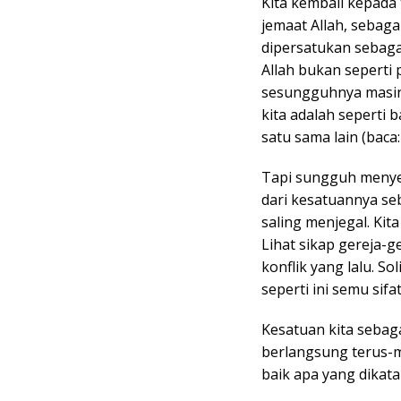
Kita kembali kepada t
jemaat Allah, sebag
dipersatukan sebagai
Allah bukan seperti 
sesungguhnya masing
kita adalah seperti
satu sama lain (baca: 
Tapi sungguh menyed
dari kesatuannya se
saling menjegal. Ki
Lihat sikap gereja-
konflik yang lalu. S
seperti ini semu sifa
Kesatuan kita sebag
berlangsung terus-m
baik apa yang dikata