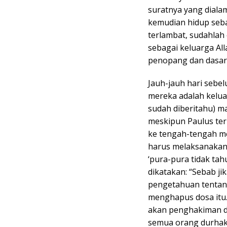
suratnya yang diala
kemudian hidup sebag
terlambat, sudahlah
sebagai keluarga All
penopang dan dasar
Jauh-jauh hari seb
mereka adalah keluar
sudah diberitahu) m
meskipun Paulus ter
ke tengah-tengah me
harus melaksanakann
‘pura-pura tidak tah
dikatakan: “Sebab j
pengetahuan tentang
menghapus dosa itu.
akan penghakiman d
semua orang durhak