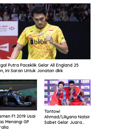
gal Putra Paceklik Gelar All England 25
n, Ini Saran Untuk Jonatan dkk
Tontowi
emen F1 2019 Usai
Ahmad/Liliyana Natsir
as Menangi GP
Sabet Gelar Juara
ralia
Dunia Kedua