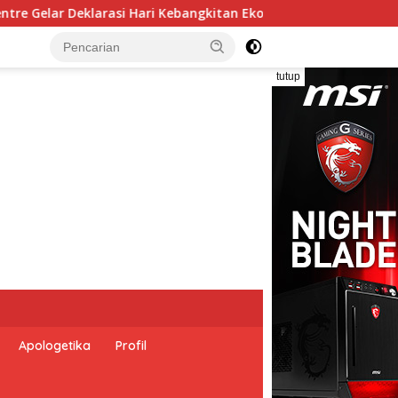
itan Ekonomi Pancasila, Peluncuran Buku Soemitro Djojohadiku
tutup
Apologetika
Profil