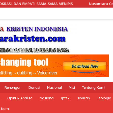
ENIPIS
Nusantara Centre Gelar Deklarasi Hari Kebangk
Renungan
Donasi
Nasional
Misi
Tentang Kami
n
Opini & Analisa
Nasional
Iptek
Hiburan
Teologia
 Kami