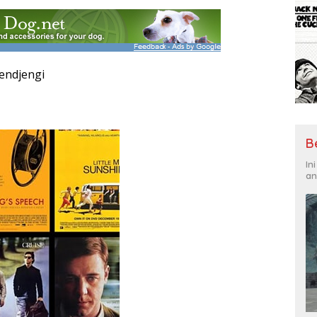
jendjengi
B
In
an