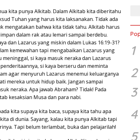
a kita punya Alkitab. Dalam Alkitab kita diberitahu
ud Tuhan yang harus kita laksanakan. Tidak ada
uk mengatakan bahwa kita tidak tahu. Alkitab harus
Pop
simpan dalam rak atau lemari sampai berdebu.
kaya dan Lazarus yang miskin dalam Lukas 16:19-31?
1
alam kemewahan tapi mengabaikan Lazarus yang
lu meninggal, si kaya masuk neraka dan Lazarus
penderitaannya, si kaya berseru dan meminta
2
am agar menyuruh Lazarus menemui keluarganya
ati mereka untuk hidup baik. Jangan sampai
3
suk neraka. Apa jawab Abraham? Tidak! Pada
tab kesaksian Musa dan para nabi.
4
pada kita supaya kita baca, supaya kita tahu apa
ita di dunia. Sayang, kalau kita punya Alkitab tapi
rinya. Tapi belum terlambat, buka dan pelajarilah!
5