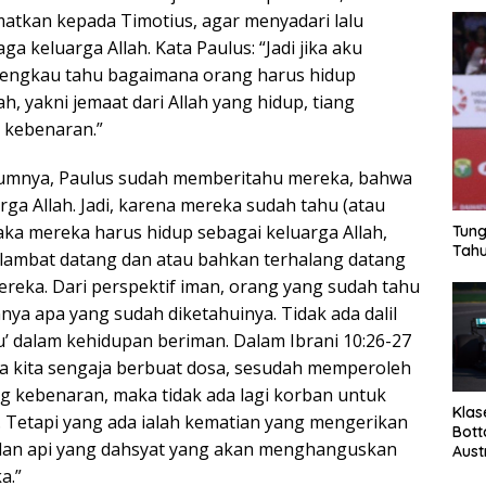
matkan kepada Timotius, agar menyadari lalu
a keluarga Allah. Kata Paulus: “Jadi jika aku
 engkau tahu bagaimana orang harus hidup
ah, yakni jemaat dari Allah yang hidup, tiang
 kebenaran.”
elumnya, Paulus sudah memberitahu mereka, bahwa
ga Allah. Jadi, karena mereka sudah tahu (atau
aka mereka harus hidup sebagai keluarga Allah,
Tung
Tahu
lambat datang dan atau bahkan terhalang datang
reka. Dari perspektif iman, orang yang sudah tahu
ya apa yang sudah diketahuinya. Tidak ada dalil
u’ dalam kehidupan beriman. Dalam Ibrani 10:26-27
ika kita sengaja berbuat dosa, sesudah memperoleh
 kebenaran, maka tidak ada lagi korban untuk
Klas
 Tetapi yang ada ialah kematian yang mengerikan
Bott
an api yang dahsyat yang akan menghanguskan
Aust
a.”