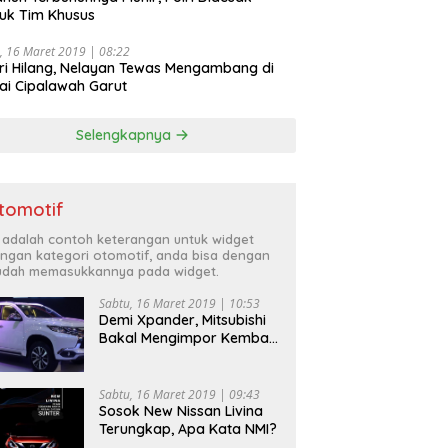
uk Tim Khusus
, 16 Maret 2019 | 08:22
ri Hilang, Nelayan Tewas Mengambang di
ai Cipalawah Garut
Selengkapnya
tomotif
i adalah contoh keterangan untuk widget
ngan kategori otomotif, anda bisa dengan
dah memasukkannya pada widget.
Sabtu, 16 Maret 2019 | 10:53
Demi Xpander, Mitsubishi
Bakal Mengimpor Kembali
Pajero Sport
Sabtu, 16 Maret 2019 | 09:43
Sosok New Nissan Livina
Terungkap, Apa Kata NMI?