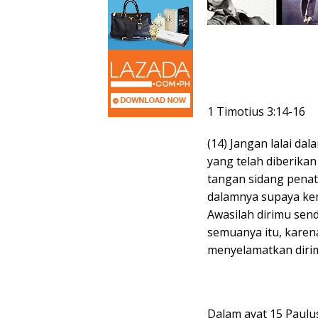
1 Timotius 3:14-16
(14) Jangan lalai d
yang telah diberik
tangan sidang penatu
dalamnya supaya ke
Awasilah dirimu sen
semuanya itu, kare
menyelamatkan diri
Dalam ayat 15 Paulu