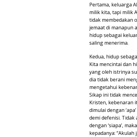
Pertama, keluarga Al
milik kita, tapi mili
tidak membedakan o
jemaat di manapun a
hidup sebagai kelua
saling menerima.
Kedua, hidup sebaga
Kita mencintai dan h
yang oleh istrinya s
dia tidak berani meng
mengetahui kebenara
Sikap ini tidak men
Kristen, kebenaran i
dimulai dengan ‘apa’
demi defenisi. Tidak
dengan ‘siapa’, maka
kepadanya: “Akulah 