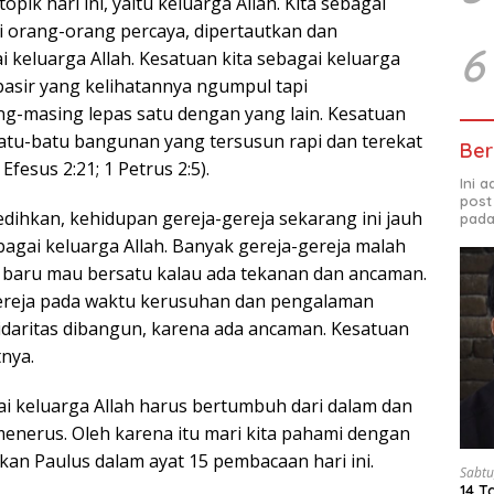
opik hari ini, yaitu keluarga Allah. Kita sebagai
ai orang-orang percaya, dipertautkan dan
6
 keluarga Allah. Kesatuan kita sebagai keluarga
pasir yang kelihatannya ngumpul tapi
-masing lepas satu dengan yang lain. Kesatuan
 batu-batu bangunan yang tersusun rapi dan terekat
Ber
Efesus 2:21; 1 Petrus 2:5).
Ini 
post
ihkan, kehidupan gereja-gereja sekarang ini jauh
pada
bagai keluarga Allah. Banyak gereja-gereja malah
ta baru mau bersatu kalau ada tekanan dan ancaman.
gereja pada waktu kerusuhan dan pengalaman
olidaritas dibangun, karena ada ancaman. Kesatuan
tnya.
ai keluarga Allah harus bertumbuh dari dalam dan
enerus. Oleh karena itu mari kita pahami dengan
kan Paulus dalam ayat 15 pembacaan hari ini.
Sabtu
14 T