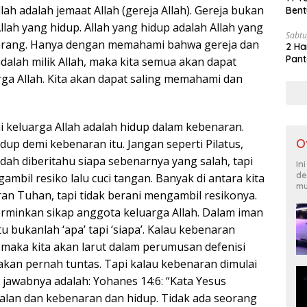
lah adalah jemaat Allah (gereja Allah). Gereja bukan
Bent
k Allah yang hidup. Allah yang hidup adalah Allah yang
Sabtu
rang. Hanya dengan memahami bahwa gereja dan
2 Ha
Pant
dalah milik Allah, maka kita semua akan dapat
rga Allah. Kita akan dapat saling memahami dan
i keluarga Allah adalah hidup dalam kebenaran.
O
idup demi kebenaran itu. Jangan seperti Pilatus,
udah diberitahu siapa sebenarnya yang salah, tapi
In
de
ambil resiko lalu cuci tangan. Banyak di antara kita
mu
n Tuhan, tapi tidak berani mengambil resikonya.
cerminkan sikap anggota keluarga Allah. Dalam iman
tu bukanlah ‘apa’ tapi ‘siapa’. Kalau kebenaran
 maka kita akan larut dalam perumusan defenisi
 akan pernah tuntas. Tapi kalau kebenaran dimulai
 jawabnya adalah: Yohanes 14:6: “Kata Yesus
jalan dan kebenaran dan hidup. Tidak ada seorang