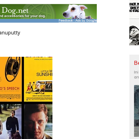
Manuputty
B
In
an