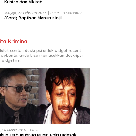
Kristen dan Alkitab
Minggu, 22 Februari 2015 | 09:05
0 Komentar
(Cara) Baptisan Menurut Injil
ita Kriminal
adalah contoh deskripsi untuk widget recent
 wpberita, anda bisa memasukkan deskripsi
 widget ini.
, 16 Maret 2019 | 08:28
ahun Terbunuhnya Munir, Polri Didesak