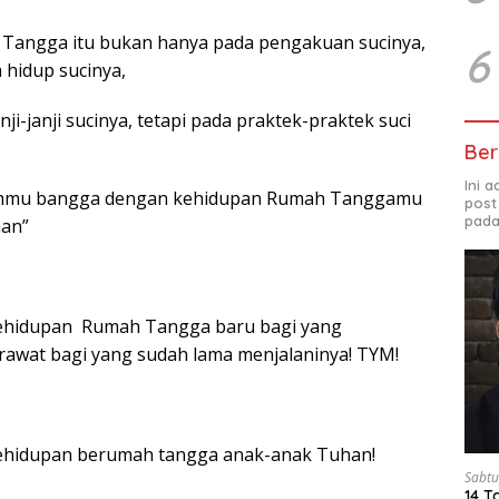
 Tangga itu bukan hanya pada pengakuan sucinya,
6
a hidup sucinya,
ji-janji sucinya, tetapi pada praktek-praktek suci
Ber
Ini 
lahmu bangga dengan kehidupan Rumah Tanggamu
post
pada
han”
kehidupan Rumah Tangga baru bagi yang
awat bagi yang sudah lama menjalaninya! TYM!
kehidupan berumah tangga anak-anak Tuhan!
Sabtu
14 T