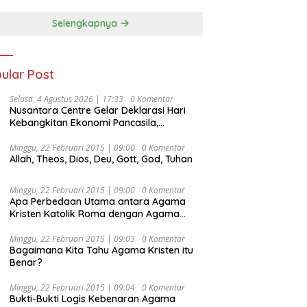
Selengkapnya
ular Post
Selasa, 4 Agustus 2026 | 17:33
0 Komentar
Nusantara Centre Gelar Deklarasi Hari
Kebangkitan Ekonomi Pancasila,
Peluncuran Buku Soemitro
Djojohadikusumo Anti Penjajahan
Minggu, 22 Februari 2015 | 09:00
0 Komentar
Allah, Theos, Dios, Deu, Gott, God, Tuhan
(Pergolakan Ekonomi Politik Indonesia) &
Simposium Nasional “Urgensi Undang-
Undang Perekonomian Nasional dan
Minggu, 22 Februari 2015 | 09:00
0 Komentar
Kesejahteraan Sosial dalam Menata
Apa Perbedaan Utama antara Agama
Bangsa Menuju Indonesia Emas 2045”,
Kristen Katolik Roma dengan Agama
Kristen Protestan?
Minggu, 22 Februari 2015 | 09:03
0 Komentar
Bagaimana Kita Tahu Agama Kristen itu
Benar?
Minggu, 22 Februari 2015 | 09:04
0 Komentar
Bukti-Bukti Logis Kebenaran Agama