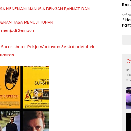
Bent
ASA MENEMANI MANUSIA DENGAN RAHMAT DAN
Sabtu
2 Ha
SENANTIASA MEMUJI TUHAN
Pant
ita menjadi Sembuh
i Soccer Antar Pokja Wartawan Se-Jabodetabek
uatiran
O
In
de
mu