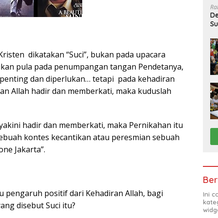
Ra
De
Su
Sa
risten dikatakan “Suci”, bukan pada upacara
kan pula pada penumpangan tangan Pendetanya,
 penting dan diperlukan… tetapi pada kehadiran
uhan Allah hadir dan memberkati, maka kuduslah
iyakini hadir dan memberkati, maka Pernikahan itu
sebuah kontes kecantikan atau peresmian sebuah
ne Jakarta”.
Ber
u pengaruh positif dari Kehadiran Allah, bagi
Ini 
kate
ang disebut Suci itu?
widg