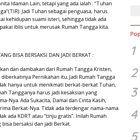
ita Idaman Lain, tetapi yang ada ialah : “Tuhan
”(TIR). Jadi Tuhan sebagai penguasa, harus
i kehidupan suami isteri, sehingga tidak ada
ipakai iblis untuk merusak Rumah Tangga kita.
Pop
1
ANG BISA BERSAKSI DAN JADI BERKAT :
2
nkan dan dambakan dari Rumah Tangga Kristen,
a diberkatinya Pernikahan itu. Jadi Rumah Tangga
tidak hanya untuk menikmati berkat-berkat Tuhan,
3
ah Tangganya harus jadi kesaksian yang
-Nya. Ada Sukacita, Damai dan Cinta Kasih,
erima Berkat-Nya. Tidak ada terdengar nama-nama
4
dak ada KDRT atau “tinju gratis”. Inilah Rumah
isa bersaksi dan jadi Berkat.
5