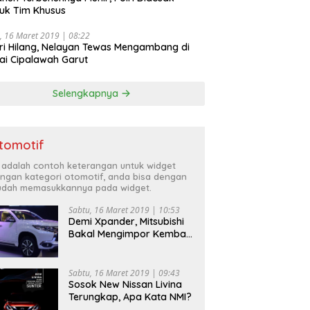
uk Tim Khusus
, 16 Maret 2019 | 08:22
ri Hilang, Nelayan Tewas Mengambang di
ai Cipalawah Garut
Selengkapnya
tomotif
i adalah contoh keterangan untuk widget
ngan kategori otomotif, anda bisa dengan
dah memasukkannya pada widget.
Sabtu, 16 Maret 2019 | 10:53
Demi Xpander, Mitsubishi
Bakal Mengimpor Kembali
Pajero Sport
Sabtu, 16 Maret 2019 | 09:43
Sosok New Nissan Livina
Terungkap, Apa Kata NMI?