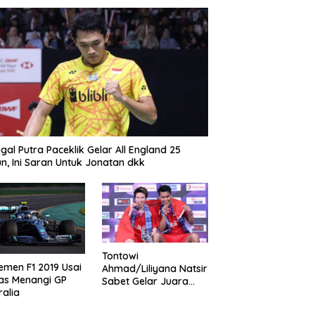
gal Putra Paceklik Gelar All England 25
n, Ini Saran Untuk Jonatan dkk
Tontowi
emen F1 2019 Usai
Ahmad/Liliyana Natsir
as Menangi GP
Sabet Gelar Juara
ralia
Dunia Kedua