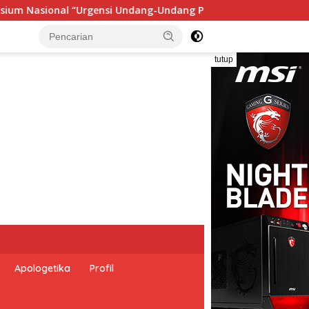
erekonomian Nasional dan Kesejahteraan Sosial dalam Menata B
tutup
Apologetika
Profil