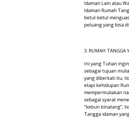
Idaman Lain atau Wan
Idaman Rumah Tangga
betul-betul menguasa
peluang yang bisa d
3. RUMAH TANGGA Y
Ini yang Tuhan ingi
sebagai tujuan muli
yang diberkati itu, 
etapi kehidupan Rum
mempermuliakan nama
sebagai syarat men
“kebun binatang”, ti
Tangga idaman yang b