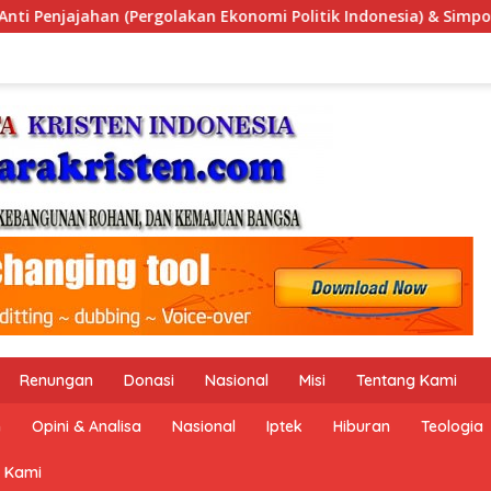
ik Indonesia) & Simposium Nasional “Urgensi Undang-Undang P
Renungan
Donasi
Nasional
Misi
Tentang Kami
n
Opini & Analisa
Nasional
Iptek
Hiburan
Teologia
 Kami