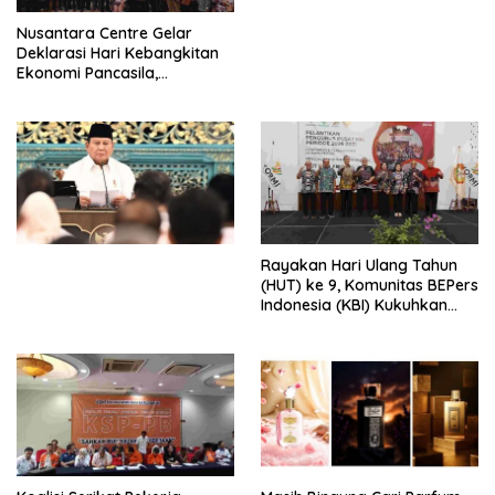
Perdagangan Orang di Era
Nusantara Centre Gelar
Digital
Deklarasi Hari Kebangkitan
Ekonomi Pancasila,
Peluncuran Buku Soemitro
Djojohadikusumo Anti
Penjajahan (Pergolakan
Ekonomi Politik Indonesia) &
Simposium Nasional “Urgensi
Undang-Undang
Perekonomian Nasional dan
Kesejahteraan Sosial dalam
Menata Bangsa Menuju
Rayakan Hari Ulang Tahun
Indonesia Emas 2045”,
(HUT) ke 9, Komunitas BEPers
Indonesia (KBI) Kukuhkan
Pengurus Hasil Musyawarah
Nasional (Munas) Pertama,
Tema: “Penguatan dan
Pengembangan Organisasi
KBI yang Berbasis Riset di
seluruh Indonesia dan
Mancanegara”.