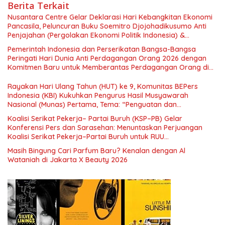
Berita Terkait
Nusantara Centre Gelar Deklarasi Hari Kebangkitan Ekonomi
Pancasila, Peluncuran Buku Soemitro Djojohadikusumo Anti
Penjajahan (Pergolakan Ekonomi Politik Indonesia) &
Simposium Nasional “Urgensi Undang-Undang Perekonomian
Pemerintah Indonesia dan Perserikatan Bangsa-Bangsa
Nasional dan Kesejahteraan Sosial dalam Menata Bangsa
Peringati Hari Dunia Anti Perdagangan Orang 2026 dengan
Menuju Indonesia Emas 2045”,
Komitmen Baru untuk Memberantas Perdagangan Orang di
Era Digital
Rayakan Hari Ulang Tahun (HUT) ke 9, Komunitas BEPers
Indonesia (KBI) Kukuhkan Pengurus Hasil Musyawarah
Nasional (Munas) Pertama, Tema: “Penguatan dan
Pengembangan Organisasi KBI yang Berbasis Riset di seluruh
Koalisi Serikat Pekerja– Partai Buruh (KSP–PB) Gelar
Indonesia dan Mancanegara”.
Konferensi Pers dan Sarasehan: Menuntaskan Perjuangan
Koalisi Serikat Pekerja–Partai Buruh untuk RUU
Ketenagakerjaan Baru.
Masih Bingung Cari Parfum Baru? Kenalan dengan Al
Wataniah di Jakarta X Beauty 2026