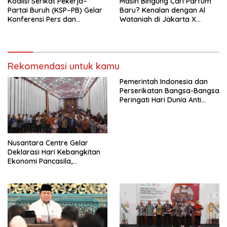
Koalisi Serikat Pekerja–
Masih Bingung Cari Parfum
Partai Buruh (KSP–PB) Gelar
Baru? Kenalan dengan Al
Konferensi Pers dan
Wataniah di Jakarta X
Sarasehan: Menuntaskan
Beauty 2026
Perjuangan Koalisi Serikat
Pekerja–Partai Buruh untuk
RUU Ketenagakerjaan Baru.
Rekomendasi untuk kamu
Pemerintah Indonesia dan
Perserikatan Bangsa-Bangsa
Peringati Hari Dunia Anti
Perdagangan Orang 2026
dengan Komitmen Baru
untuk Memberantas
Perdagangan Orang di Era
Nusantara Centre Gelar
Digital
Deklarasi Hari Kebangkitan
Ekonomi Pancasila,
Peluncuran Buku Soemitro
Djojohadikusumo Anti
Penjajahan (Pergolakan
Ekonomi Politik Indonesia) &
Simposium Nasional “Urgensi
Undang-Undang
Perekonomian Nasional dan