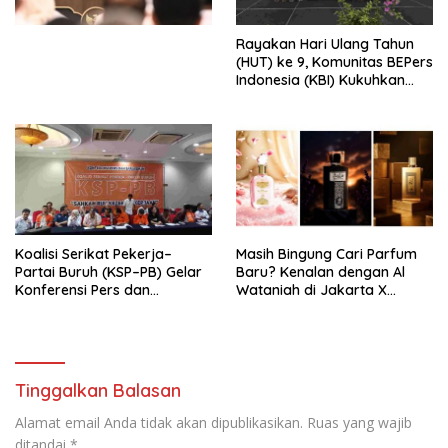
Kesejahteraan Sosial dalam
Menata Bangsa Menuju
Rayakan Hari Ulang Tahun
Indonesia Emas 2045”,
(HUT) ke 9, Komunitas BEPers
Indonesia (KBI) Kukuhkan
Pengurus Hasil Musyawarah
Nasional (Munas) Pertama,
Tema: “Penguatan dan
Pengembangan Organisasi
KBI yang Berbasis Riset di
seluruh Indonesia dan
Mancanegara”.
Koalisi Serikat Pekerja–
Masih Bingung Cari Parfum
Partai Buruh (KSP–PB) Gelar
Baru? Kenalan dengan Al
Konferensi Pers dan
Wataniah di Jakarta X
Sarasehan: Menuntaskan
Beauty 2026
Perjuangan Koalisi Serikat
Pekerja–Partai Buruh untuk
RUU Ketenagakerjaan Baru.
Tinggalkan Balasan
Alamat email Anda tidak akan dipublikasikan.
Ruas yang wajib
ditandai
*