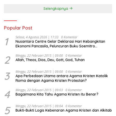
Selengkapnya
Popular Post
1
Selasa, 4 Agustus 2026 | 17:33
0 Komentar
Nusantara Centre Gelar Deklarasi Hari Kebangkitan
Ekonomi Pancasila, Peluncuran Buku Soemitro
Djojohadikusumo Anti Penjajahan (Pergolakan
Ekonomi Politik Indonesia) & Simposium Nasional
2
Minggu, 22 Februari 2015 | 09:00
0 Komentar
Allah, Theos, Dios, Deu, Gott, God, Tuhan
“Urgensi Undang-Undang Perekonomian Nasional dan
Kesejahteraan Sosial dalam Menata Bangsa Menuju
Indonesia Emas 2045”,
3
Minggu, 22 Februari 2015 | 09:00
0 Komentar
Apa Perbedaan Utama antara Agama Kristen Katolik
Roma dengan Agama Kristen Protestan?
4
Minggu, 22 Februari 2015 | 09:03
0 Komentar
Bagaimana Kita Tahu Agama Kristen itu Benar?
5
Minggu, 22 Februari 2015 | 09:04
0 Komentar
Bukti-Bukti Logis Kebenaran Agama Kristen dan Alkitab