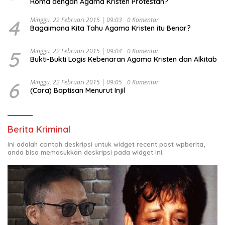
Roma dengan Agama Kristen Protestan?
4
Minggu, 22 Februari 2015 | 09:03
0 Komentar
Bagaimana Kita Tahu Agama Kristen itu Benar?
5
Minggu, 22 Februari 2015 | 09:04
0 Komentar
Bukti-Bukti Logis Kebenaran Agama Kristen dan Alkitab
6
Minggu, 22 Februari 2015 | 09:05
0 Komentar
(Cara) Baptisan Menurut Injil
Berita Kriminal
Ini adalah contoh deskripsi untuk widget recent post wpberita,
anda bisa memasukkan deskripsi pada widget ini.