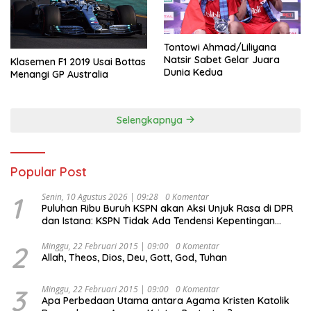
Tontowi Ahmad/Liliyana
Natsir Sabet Gelar Juara
Klasemen F1 2019 Usai Bottas
Dunia Kedua
Menangi GP Australia
Selengkapnya
Popular Post
1
Senin, 10 Agustus 2026 | 09:28
0 Komentar
Puluhan Ribu Buruh KSPN akan Aksi Unjuk Rasa di DPR
dan Istana: KSPN Tidak Ada Tendensi Kepentingan
Politik dan Tidak Dikooptasi oleh Siapapun
2
Minggu, 22 Februari 2015 | 09:00
0 Komentar
Allah, Theos, Dios, Deu, Gott, God, Tuhan
3
Minggu, 22 Februari 2015 | 09:00
0 Komentar
Apa Perbedaan Utama antara Agama Kristen Katolik