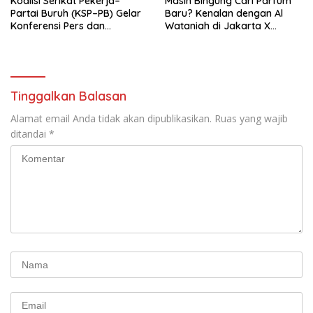
Koalisi Serikat Pekerja–
Masih Bingung Cari Parfum
Partai Buruh (KSP–PB) Gelar
Baru? Kenalan dengan Al
Konferensi Pers dan
Wataniah di Jakarta X
Sarasehan: Menuntaskan
Beauty 2026
Perjuangan Koalisi Serikat
Pekerja–Partai Buruh untuk
RUU Ketenagakerjaan Baru.
Tinggalkan Balasan
Alamat email Anda tidak akan dipublikasikan.
Ruas yang wajib
ditandai
*