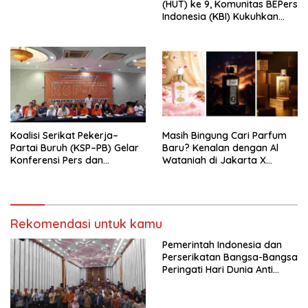
(HUT) ke 9, Komunitas BEPers
Indonesia (KBI) Kukuhkan
Pengurus Hasil Musyawarah
Nasional (Munas) Pertama,
Tema: “Penguatan dan
Pengembangan Organisasi
KBI yang Berbasis Riset di
seluruh Indonesia dan
Mancanegara”.
Koalisi Serikat Pekerja–
Masih Bingung Cari Parfum
Partai Buruh (KSP–PB) Gelar
Baru? Kenalan dengan Al
Konferensi Pers dan
Wataniah di Jakarta X
Sarasehan: Menuntaskan
Beauty 2026
Perjuangan Koalisi Serikat
Pekerja–Partai Buruh untuk
RUU Ketenagakerjaan Baru.
Rekomendasi untuk kamu
Pemerintah Indonesia dan
Perserikatan Bangsa-Bangsa
Peringati Hari Dunia Anti
Perdagangan Orang 2026
dengan Komitmen Baru
untuk Memberantas