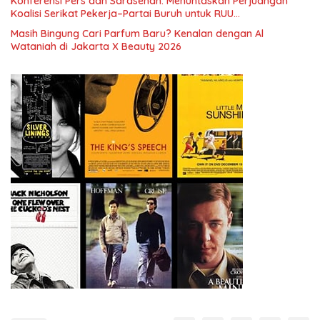
Konferensi Pers dan Sarasehan: Menuntaskan Perjuangan
Koalisi Serikat Pekerja–Partai Buruh untuk RUU
Ketenagakerjaan Baru.
Masih Bingung Cari Parfum Baru? Kenalan dengan Al
Wataniah di Jakarta X Beauty 2026