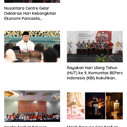
Perdagangan Orang di Era
Nusantara Centre Gelar
Digital
Deklarasi Hari Kebangkitan
Ekonomi Pancasila,
Peluncuran Buku Soemitro
Djojohadikusumo Anti
Penjajahan (Pergolakan
Ekonomi Politik Indonesia) &
Simposium Nasional “Urgensi
Undang-Undang
Perekonomian Nasional dan
Kesejahteraan Sosial dalam
Menata Bangsa Menuju
Rayakan Hari Ulang Tahun
Indonesia Emas 2045”,
(HUT) ke 9, Komunitas BEPers
Indonesia (KBI) Kukuhkan
Pengurus Hasil Musyawarah
Nasional (Munas) Pertama,
Tema: “Penguatan dan
Pengembangan Organisasi
KBI yang Berbasis Riset di
seluruh Indonesia dan
Mancanegara”.