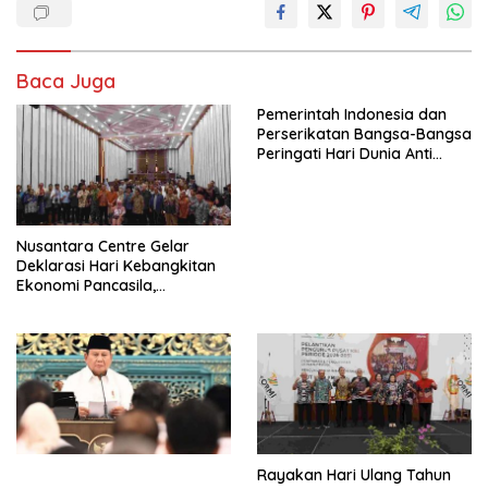
Baca Juga
Pemerintah Indonesia dan
Perserikatan Bangsa-Bangsa
Peringati Hari Dunia Anti
Perdagangan Orang 2026
dengan Komitmen Baru
untuk Memberantas
Perdagangan Orang di Era
Nusantara Centre Gelar
Digital
Deklarasi Hari Kebangkitan
Ekonomi Pancasila,
Peluncuran Buku Soemitro
Djojohadikusumo Anti
Penjajahan (Pergolakan
Ekonomi Politik Indonesia) &
Simposium Nasional “Urgensi
Undang-Undang
Perekonomian Nasional dan
Kesejahteraan Sosial dalam
Menata Bangsa Menuju
Rayakan Hari Ulang Tahun
Indonesia Emas 2045”,