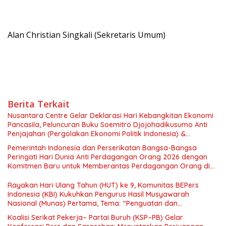
Alan Christian Singkali (Sekretaris Umum)
Berita Terkait
Nusantara Centre Gelar Deklarasi Hari Kebangkitan Ekonomi
Pancasila, Peluncuran Buku Soemitro Djojohadikusumo Anti
Penjajahan (Pergolakan Ekonomi Politik Indonesia) &
Simposium Nasional “Urgensi Undang-Undang Perekonomian
Pemerintah Indonesia dan Perserikatan Bangsa-Bangsa
Nasional dan Kesejahteraan Sosial dalam Menata Bangsa
Peringati Hari Dunia Anti Perdagangan Orang 2026 dengan
Menuju Indonesia Emas 2045”,
Komitmen Baru untuk Memberantas Perdagangan Orang di
Era Digital
Rayakan Hari Ulang Tahun (HUT) ke 9, Komunitas BEPers
Indonesia (KBI) Kukuhkan Pengurus Hasil Musyawarah
Nasional (Munas) Pertama, Tema: “Penguatan dan
Pengembangan Organisasi KBI yang Berbasis Riset di seluruh
Koalisi Serikat Pekerja– Partai Buruh (KSP–PB) Gelar
Indonesia dan Mancanegara”.