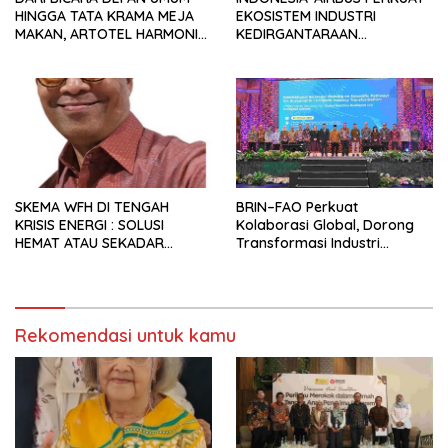
HINGGA TATA KRAMA MEJA
EKOSISTEM INDUSTRI
MAKAN, ARTOTEL HARMONI
KEDIRGANTARAAN
JAKARTA FASILITASI
INDONESIA
PENGEMBANGAN DIRI ANAK
SKEMA WFH DI TENGAH
BRIN–FAO Perkuat
KRISIS ENERGI : SOLUSI
Kolaborasi Global, Dorong
HEMAT ATAU SEKADAR
Transformasi Industri
RETORIKA?
Peternakan Berbasis Sains
Rekomendasi untuk kamu