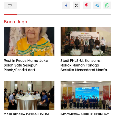
Baca Juga
Rest In Peace Mama Joke:
Studi PKJS-UI: Konsumsi
Salah Satu Sesepuh
Rokok Rumah Tangga
Pionir/Pendiri dari
Berisiko Mencederai Manfaat
terbentuknya Gereja
Program Makan Bergizi
Protestan Soteria di
Gratis
Indonesia Jemaat Pancaran
Kasih Allah.
DARI BICARA DEPAN UMUM
INDONESIA-AIRBUS PERKUAT