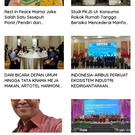
Rest In Peace Mama Joke:
Studi PKJS-UI: Konsumsi
Salah Satu Sesepuh
Rokok Rumah Tangga
Pionir/Pendiri dari
Berisiko Mencederai Manfaat
terbentuknya Gereja
Program Makan Bergizi
Protestan Soteria di
Gratis
Indonesia Jemaat Pancaran
Kasih Allah.
DARI BICARA DEPAN UMUM
INDONESIA-AIRBUS PERKUAT
HINGGA TATA KRAMA MEJA
EKOSISTEM INDUSTRI
MAKAN, ARTOTEL HARMONI
KEDIRGANTARAAN
JAKARTA FASILITASI
INDONESIA
PENGEMBANGAN DIRI ANAK