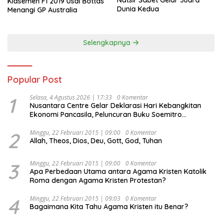
Natsir Sabet Gelar Juara
Klasemen F1 2019 Usai Bottas
Dunia Kedua
Menangi GP Australia
Selengkapnya
Popular Post
1
Selasa, 4 Agustus 2026 | 17:33
0 Komentar
Nusantara Centre Gelar Deklarasi Hari Kebangkitan
Ekonomi Pancasila, Peluncuran Buku Soemitro
Djojohadikusumo Anti Penjajahan (Pergolakan
Ekonomi Politik Indonesia) & Simposium Nasional
2
Minggu, 22 Februari 2015 | 09:00
0 Komentar
Allah, Theos, Dios, Deu, Gott, God, Tuhan
“Urgensi Undang-Undang Perekonomian Nasional dan
Kesejahteraan Sosial dalam Menata Bangsa Menuju
Indonesia Emas 2045”,
3
Minggu, 22 Februari 2015 | 09:00
0 Komentar
Apa Perbedaan Utama antara Agama Kristen Katolik
Roma dengan Agama Kristen Protestan?
4
Minggu, 22 Februari 2015 | 09:03
0 Komentar
Bagaimana Kita Tahu Agama Kristen itu Benar?