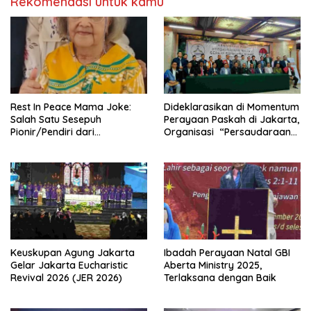
Rekomendasi untuk kamu
Rest In Peace Mama Joke:
Dideklarasikan di Momentum
Salah Satu Sesepuh
Perayaan Paskah di Jakarta,
Pionir/Pendiri dari
Organisasi “Persaudaraan
terbentuknya Gereja
Warga Gereja Sumatera
Protestan Soteria di
Utara” (PWGSU) Siap
Indonesia Jemaat Pancaran
Menjadi Wadah
Kasih Allah.
Kebersamaan Lintas
Denominasi untuk
Menghimpun Potensi Warga
Gereja Diaspora untuk
Menjawab Tantangan Sosial
Bangsa
Keuskupan Agung Jakarta
Ibadah Perayaan Natal GBI
Gelar Jakarta Eucharistic
Aberta Ministry 2025,
Revival 2026 (JER 2026)
Terlaksana dengan Baik