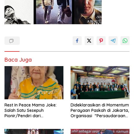
Baca Juga
Rest In Peace Mama Joke:
Dideklarasikan di Momentum
Salah Satu Sesepuh
Perayaan Paskah di Jakarta,
Pionir/Pendiri dari
Organisasi “Persaudaraan
terbentuknya Gereja
Warga Gereja Sumatera
Protestan Soteria di
Utara” (PWGSU) Siap
Indonesia Jemaat Pancaran
Menjadi Wadah