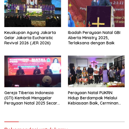
Kasih Allah.
Kebersamaan Lintas
Denominasi untuk
Menghimpun Potensi Warga
Gereja Diaspora untuk
Menjawab Tantangan Sosial
Bangsa
Keuskupan Agung Jakarta
Ibadah Perayaan Natal GBI
Gelar Jakarta Eucharistic
Aberta Ministry 2025,
Revival 2026 (JER 2026)
Terlaksana dengan Baik
Gereja Tiberias Indonesia
Perayaan Natal PUKRN:
(GTI) Kembali Menggelar
Hidup Berdampak Melalui
Perayaan Natal 2025 Secara
Kebiasaan Baik, Cerminan
Besar-besaran di Stadion
Firman Allah
GBK