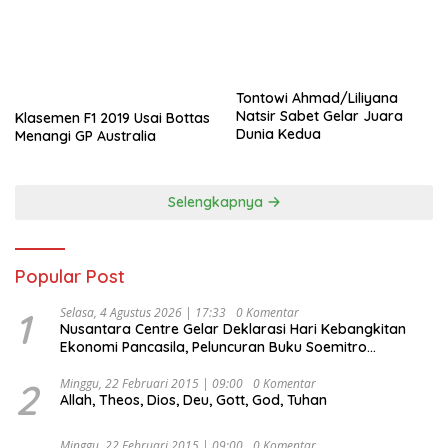
Tontowi Ahmad/Liliyana
Natsir Sabet Gelar Juara
Klasemen F1 2019 Usai Bottas
Dunia Kedua
Menangi GP Australia
Selengkapnya
Popular Post
1
Selasa, 4 Agustus 2026 | 17:33
0 Komentar
Nusantara Centre Gelar Deklarasi Hari Kebangkitan
Ekonomi Pancasila, Peluncuran Buku Soemitro
Djojohadikusumo Anti Penjajahan (Pergolakan
Ekonomi Politik Indonesia) & Simposium Nasional
2
Minggu, 22 Februari 2015 | 09:00
0 Komentar
Allah, Theos, Dios, Deu, Gott, God, Tuhan
“Urgensi Undang-Undang Perekonomian Nasional dan
Kesejahteraan Sosial dalam Menata Bangsa Menuju
Indonesia Emas 2045”,
Minggu, 22 Februari 2015 | 09:00
0 Komentar