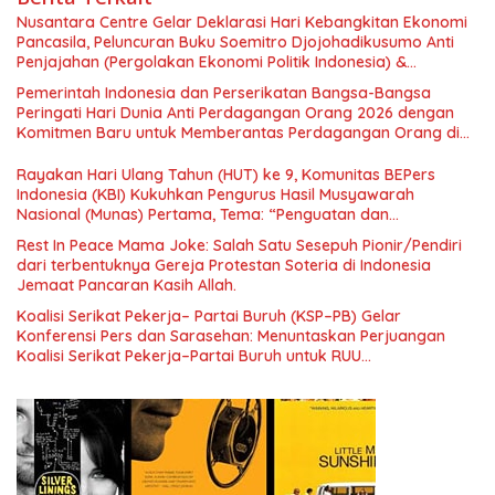
Nusantara Centre Gelar Deklarasi Hari Kebangkitan Ekonomi
Pancasila, Peluncuran Buku Soemitro Djojohadikusumo Anti
Penjajahan (Pergolakan Ekonomi Politik Indonesia) &
Simposium Nasional “Urgensi Undang-Undang Perekonomian
Pemerintah Indonesia dan Perserikatan Bangsa-Bangsa
Nasional dan Kesejahteraan Sosial dalam Menata Bangsa
Peringati Hari Dunia Anti Perdagangan Orang 2026 dengan
Menuju Indonesia Emas 2045”,
Komitmen Baru untuk Memberantas Perdagangan Orang di
Era Digital
Rayakan Hari Ulang Tahun (HUT) ke 9, Komunitas BEPers
Indonesia (KBI) Kukuhkan Pengurus Hasil Musyawarah
Nasional (Munas) Pertama, Tema: “Penguatan dan
Pengembangan Organisasi KBI yang Berbasis Riset di seluruh
Rest In Peace Mama Joke: Salah Satu Sesepuh Pionir/Pendiri
Indonesia dan Mancanegara”.
dari terbentuknya Gereja Protestan Soteria di Indonesia
Jemaat Pancaran Kasih Allah.
Koalisi Serikat Pekerja– Partai Buruh (KSP–PB) Gelar
Konferensi Pers dan Sarasehan: Menuntaskan Perjuangan
Koalisi Serikat Pekerja–Partai Buruh untuk RUU
Ketenagakerjaan Baru.