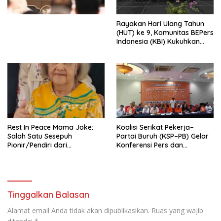
Perekonomian Nasional dan
Kesejahteraan Sosial dalam
Menata Bangsa Menuju
Rayakan Hari Ulang Tahun
Indonesia Emas 2045”,
(HUT) ke 9, Komunitas BEPers
Indonesia (KBI) Kukuhkan
Pengurus Hasil Musyawarah
Nasional (Munas) Pertama,
Tema: “Penguatan dan
Pengembangan Organisasi
KBI yang Berbasis Riset di
seluruh Indonesia dan
Mancanegara”.
Rest In Peace Mama Joke:
Koalisi Serikat Pekerja–
Salah Satu Sesepuh
Partai Buruh (KSP–PB) Gelar
Pionir/Pendiri dari
Konferensi Pers dan
terbentuknya Gereja
Sarasehan: Menuntaskan
Protestan Soteria di
Perjuangan Koalisi Serikat
Indonesia Jemaat Pancaran
Pekerja–Partai Buruh untuk
Kasih Allah.
RUU Ketenagakerjaan Baru.
Tinggalkan Balasan
Alamat email Anda tidak akan dipublikasikan.
Ruas yang wajib