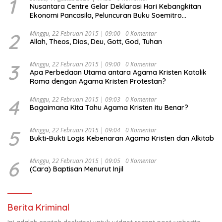
1
Nusantara Centre Gelar Deklarasi Hari Kebangkitan
Ekonomi Pancasila, Peluncuran Buku Soemitro
Djojohadikusumo Anti Penjajahan (Pergolakan
Ekonomi Politik Indonesia) & Simposium Nasional
2
Minggu, 22 Februari 2015 | 09:00
0 Komentar
Allah, Theos, Dios, Deu, Gott, God, Tuhan
“Urgensi Undang-Undang Perekonomian Nasional dan
Kesejahteraan Sosial dalam Menata Bangsa Menuju
Indonesia Emas 2045”,
3
Minggu, 22 Februari 2015 | 09:00
0 Komentar
Apa Perbedaan Utama antara Agama Kristen Katolik
Roma dengan Agama Kristen Protestan?
4
Minggu, 22 Februari 2015 | 09:03
0 Komentar
Bagaimana Kita Tahu Agama Kristen itu Benar?
5
Minggu, 22 Februari 2015 | 09:04
0 Komentar
Bukti-Bukti Logis Kebenaran Agama Kristen dan Alkitab
6
Minggu, 22 Februari 2015 | 09:05
0 Komentar
(Cara) Baptisan Menurut Injil
Berita Kriminal
Ini adalah contoh deskripsi untuk widget recent post wpberita,