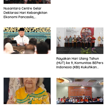
untuk Memberantas
Perdagangan Orang di Era
Nusantara Centre Gelar
Digital
Deklarasi Hari Kebangkitan
Ekonomi Pancasila,
Peluncuran Buku Soemitro
Djojohadikusumo Anti
Penjajahan (Pergolakan
Ekonomi Politik Indonesia) &
Simposium Nasional “Urgensi
Undang-Undang
Perekonomian Nasional dan
Kesejahteraan Sosial dalam
Menata Bangsa Menuju
Rayakan Hari Ulang Tahun
Indonesia Emas 2045”,
(HUT) ke 9, Komunitas BEPers
Indonesia (KBI) Kukuhkan
Pengurus Hasil Musyawarah
Nasional (Munas) Pertama,
Tema: “Penguatan dan
Pengembangan Organisasi
KBI yang Berbasis Riset di
seluruh Indonesia dan
Mancanegara”.