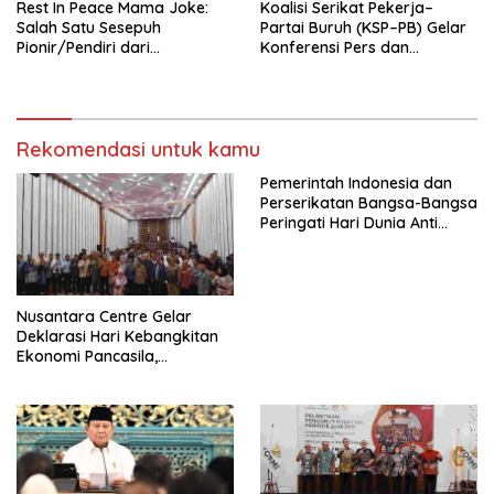
Rest In Peace Mama Joke:
Koalisi Serikat Pekerja–
Salah Satu Sesepuh
Partai Buruh (KSP–PB) Gelar
Pionir/Pendiri dari
Konferensi Pers dan
terbentuknya Gereja
Sarasehan: Menuntaskan
Protestan Soteria di
Perjuangan Koalisi Serikat
Indonesia Jemaat Pancaran
Pekerja–Partai Buruh untuk
Kasih Allah.
RUU Ketenagakerjaan Baru.
Rekomendasi untuk kamu
Pemerintah Indonesia dan
Perserikatan Bangsa-Bangsa
Peringati Hari Dunia Anti
Perdagangan Orang 2026
dengan Komitmen Baru
untuk Memberantas
Perdagangan Orang di Era
Nusantara Centre Gelar
Digital
Deklarasi Hari Kebangkitan
Ekonomi Pancasila,
Peluncuran Buku Soemitro
Djojohadikusumo Anti
Penjajahan (Pergolakan
Ekonomi Politik Indonesia) &
Simposium Nasional “Urgensi
Undang-Undang