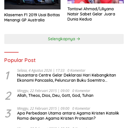
Tontowi Ahmad/Liliyana
Natsir Sabet Gelar Juara
Klasemen F1 2019 Usai Bottas
Dunia Kedua
Menangi GP Australia
Selengkapnya
Popular Post
1
Selasa, 4 Agustus 2026 | 17:33
0 Komentar
Nusantara Centre Gelar Deklarasi Hari Kebangkitan
Ekonomi Pancasila, Peluncuran Buku Soemitro
Djojohadikusumo Anti Penjajahan (Pergolakan
Ekonomi Politik Indonesia) & Simposium Nasional
2
Minggu, 22 Februari 2015 | 09:00
0 Komentar
Allah, Theos, Dios, Deu, Gott, God, Tuhan
“Urgensi Undang-Undang Perekonomian Nasional dan
Kesejahteraan Sosial dalam Menata Bangsa Menuju
Indonesia Emas 2045”,
3
Minggu, 22 Februari 2015 | 09:00
0 Komentar
Apa Perbedaan Utama antara Agama Kristen Katolik
Roma dengan Agama Kristen Protestan?