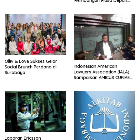
Membangun Masa Depan
Rokok
Nelayan Skala Kecil Menuju
Perikanan Berkelanjutan dan
Inklusif
Olliv & Love Sukses Gelar
Indonesian American
Social Brunch Perdana di
Lawyers Association (IALA)
Surabaya
Sampaikan AMICUS CURIAE
Kepada Mahkamah
Konstitusi RI
Laporan Ericsson