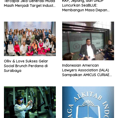
KKP, Jepang, dan UNDP
Tercapai Jika Generasi Muda
Luncurkan SeaBLUE:
Masih Menjadi Target Industri
Membangun Masa Depan
Rokok
Nelayan Skala Kecil Menuju
Perikanan Berkelanjutan dan
Inklusif
Olliv & Love Sukses Gelar
Indonesian American
Social Brunch Perdana di
Lawyers Association (IALA)
Surabaya
Sampaikan AMICUS CURIAE
Kepada Mahkamah
Konstitusi RI