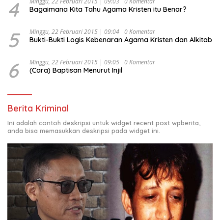
4
Minggu, 22 Februari 2015 | 09:03
0 Komentar
Bagaimana Kita Tahu Agama Kristen itu Benar?
5
Minggu, 22 Februari 2015 | 09:04
0 Komentar
Bukti-Bukti Logis Kebenaran Agama Kristen dan Alkitab
6
Minggu, 22 Februari 2015 | 09:05
0 Komentar
(Cara) Baptisan Menurut Injil
Berita Kriminal
Ini adalah contoh deskripsi untuk widget recent post wpberita,
anda bisa memasukkan deskripsi pada widget ini.