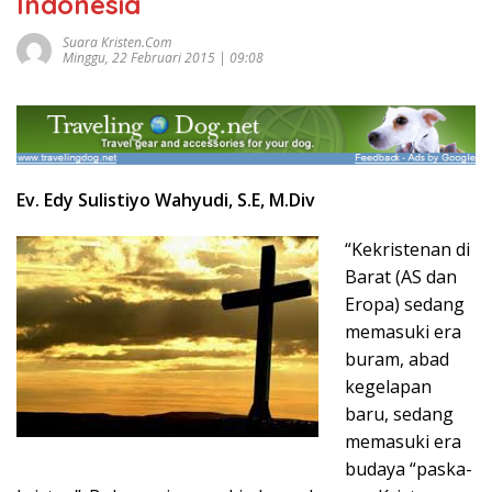
Indonesia
Suara Kristen.com
Minggu, 22 Februari 2015 | 09:08
Ev. Edy Sulistiyo Wahyudi, S.E, M.Div
“Kekristenan di
Barat (AS dan
Eropa) sedang
memasuki era
buram, abad
kegelapan
baru, sedang
memasuki era
budaya “paska-