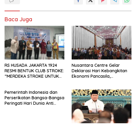
Baca Juga
RS HUSADA JAKARTA 1924
Nusantara Centre Gelar
RESMI BENTUK CLUB STROKE:
Deklarasi Hari Kebangkitan
“MERDEKA STROKE UNTUK
Ekonomi Pancasila,
HIDUP LEBIH BERMAKNA”
Peluncuran Buku Soemitro
Djojohadikusumo Anti
Pemerintah Indonesia dan
Penjajahan (Pergolakan
Perserikatan Bangsa-Bangsa
Ekonomi Politik Indonesia) &
Peringati Hari Dunia Anti
Simposium Nasional “Urgensi
Perdagangan Orang 2026
Undang-Undang
dengan Komitmen Baru
Perekonomian Nasional dan
untuk Memberantas
Kesejahteraan Sosial dalam
Perdagangan Orang di Era
Menata Bangsa Menuju
Digital
Indonesia Emas 2045”,