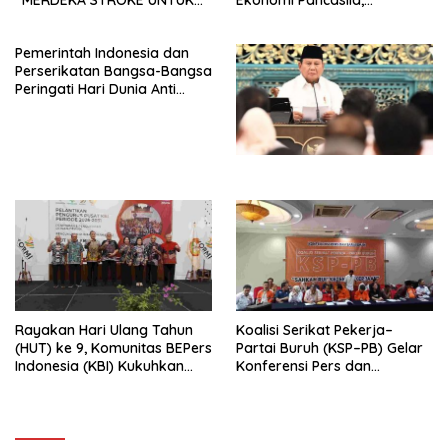
“MERDEKA STROKE UNTUK
Ekonomi Pancasila,
HIDUP LEBIH BERMAKNA”
Peluncuran Buku Soemitro
Djojohadikusumo Anti
Pemerintah Indonesia dan
Penjajahan (Pergolakan
Perserikatan Bangsa-Bangsa
Ekonomi Politik Indonesia) &
Peringati Hari Dunia Anti
Simposium Nasional “Urgensi
Perdagangan Orang 2026
Undang-Undang
dengan Komitmen Baru
Perekonomian Nasional dan
untuk Memberantas
Kesejahteraan Sosial dalam
Perdagangan Orang di Era
Menata Bangsa Menuju
Digital
Indonesia Emas 2045”,
Rayakan Hari Ulang Tahun
Koalisi Serikat Pekerja–
(HUT) ke 9, Komunitas BEPers
Partai Buruh (KSP–PB) Gelar
Indonesia (KBI) Kukuhkan
Konferensi Pers dan
Pengurus Hasil Musyawarah
Sarasehan: Menuntaskan
Nasional (Munas) Pertama,
Perjuangan Koalisi Serikat
Tema: “Penguatan dan
Pekerja–Partai Buruh untuk
Pengembangan Organisasi
RUU Ketenagakerjaan Baru.