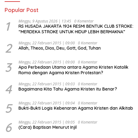
Popular Post
1
Minggu, 9 Agustus 2026 | 13:45
0 Komentar
RS HUSADA JAKARTA 1924 RESMI BENTUK CLUB STROKE:
“MERDEKA STROKE UNTUK HIDUP LEBIH BERMAKNA”
2
Minggu, 22 Februari 2015 | 09:00
0 Komentar
Allah, Theos, Dios, Deu, Gott, God, Tuhan
3
Minggu, 22 Februari 2015 | 09:00
0 Komentar
Apa Perbedaan Utama antara Agama Kristen Katolik
Roma dengan Agama Kristen Protestan?
4
Minggu, 22 Februari 2015 | 09:03
0 Komentar
Bagaimana Kita Tahu Agama Kristen itu Benar?
5
Minggu, 22 Februari 2015 | 09:04
0 Komentar
Bukti-Bukti Logis Kebenaran Agama Kristen dan Alkitab
6
Minggu, 22 Februari 2015 | 09:05
0 Komentar
(Cara) Baptisan Menurut Injil