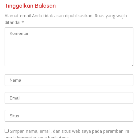
KBI yang Berbasis Riset di
Tinggalkan Balasan
seluruh Indonesia dan
Mancanegara”.
Alamat email Anda tidak akan dipublikasikan.
Ruas yang wajib
ditandai
*
Simpan nama, email, dan situs web saya pada peramban ini
untuk komentar saya berikutnya.