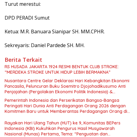
Turut merestui:
DPD PERADI Sumut
Ketua: M.R. Banuara Sianipar SH. MM.CPHR.
Sekreyaris: Daniel Pardede SH. MH.
Berita Terkait
RS HUSADA JAKARTA 1924 RESMI BENTUK CLUB STROKE:
“MERDEKA STROKE UNTUK HIDUP LEBIH BERMAKNA”
Nusantara Centre Gelar Deklarasi Hari Kebangkitan Ekonomi
Pancasila, Peluncuran Buku Soemitro Djojohadikusumo Anti
Penjajahan (Pergolakan Ekonomi Politik Indonesia) &
Simposium Nasional “Urgensi Undang-Undang Perekonomian
Pemerintah Indonesia dan Perserikatan Bangsa-Bangsa
Nasional dan Kesejahteraan Sosial dalam Menata Bangsa
Peringati Hari Dunia Anti Perdagangan Orang 2026 dengan
Menuju Indonesia Emas 2045”,
Komitmen Baru untuk Memberantas Perdagangan Orang di
Era Digital
Rayakan Hari Ulang Tahun (HUT) ke 9, Komunitas BEPers
Indonesia (KBI) Kukuhkan Pengurus Hasil Musyawarah
Nasional (Munas) Pertama, Tema: “Penguatan dan