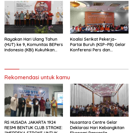
Rayakan Hari Ulang Tahun
Koalisi Serikat Pekerja–
(HUT) ke 9, Komunitas BEPers
Partai Buruh (KSP–PB) Gelar
Indonesia (KBI) Kukuhkan
Konferensi Pers dan
Pengurus Hasil Musyawarah
Sarasehan: Menuntaskan
Nasional (Munas) Pertama,
Perjuangan Koalisi Serikat
Tema: “Penguatan dan
Pekerja–Partai Buruh untuk
Pengembangan Organisasi
RUU Ketenagakerjaan Baru.
KBI yang Berbasis Riset di
Rekomendasi untuk kamu
seluruh Indonesia dan
Mancanegara”.
RS HUSADA JAKARTA 1924
Nusantara Centre Gelar
RESMI BENTUK CLUB STROKE:
Deklarasi Hari Kebangkitan