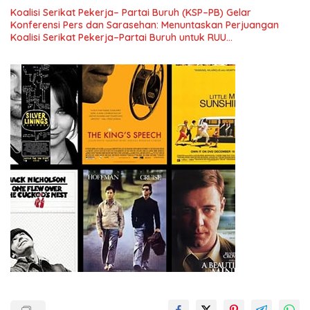
Pengembangan Organisasi KBI yang Berbasis Riset di seluruh
Koalisi Serikat Pekerja– Partai Buruh (KSP–PB) Gelar
Indonesia dan Mancanegara”.
Konferensi Pers dan Sarasehan: Menuntaskan Perjuangan
Koalisi Serikat Pekerja–Partai Buruh untuk RUU
Ketenagakerjaan Baru.