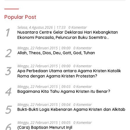
Popular Post
1
Selasa, 4 Agustus 2026 | 17:33
0 Komentar
Nusantara Centre Gelar Deklarasi Hari Kebangkitan
Ekonomi Pancasila, Peluncuran Buku Soemitro
Djojohadikusumo Anti Penjajahan (Pergolakan
Ekonomi Politik Indonesia) & Simposium Nasional
2
Minggu, 22 Februari 2015 | 09:00
0 Komentar
Allah, Theos, Dios, Deu, Gott, God, Tuhan
“Urgensi Undang-Undang Perekonomian Nasional dan
Kesejahteraan Sosial dalam Menata Bangsa Menuju
Indonesia Emas 2045”,
3
Minggu, 22 Februari 2015 | 09:00
0 Komentar
Apa Perbedaan Utama antara Agama Kristen Katolik
Roma dengan Agama Kristen Protestan?
4
Minggu, 22 Februari 2015 | 09:03
0 Komentar
Bagaimana Kita Tahu Agama Kristen itu Benar?
5
Minggu, 22 Februari 2015 | 09:04
0 Komentar
Bukti-Bukti Logis Kebenaran Agama Kristen dan Alkitab
6
Minggu, 22 Februari 2015 | 09:05
0 Komentar
(Cara) Baptisan Menurut Injil