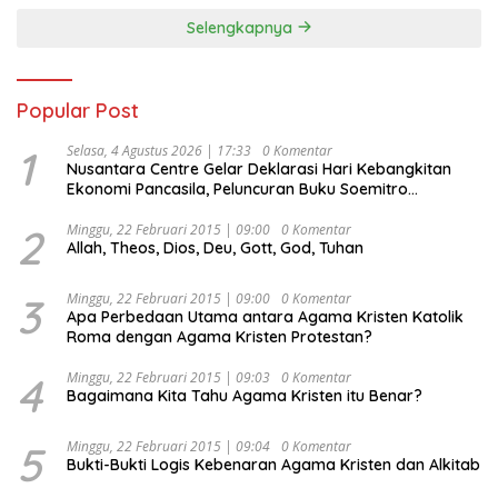
Selengkapnya
Popular Post
1
Selasa, 4 Agustus 2026 | 17:33
0 Komentar
Nusantara Centre Gelar Deklarasi Hari Kebangkitan
Ekonomi Pancasila, Peluncuran Buku Soemitro
Djojohadikusumo Anti Penjajahan (Pergolakan
Ekonomi Politik Indonesia) & Simposium Nasional
2
Minggu, 22 Februari 2015 | 09:00
0 Komentar
Allah, Theos, Dios, Deu, Gott, God, Tuhan
“Urgensi Undang-Undang Perekonomian Nasional dan
Kesejahteraan Sosial dalam Menata Bangsa Menuju
Indonesia Emas 2045”,
3
Minggu, 22 Februari 2015 | 09:00
0 Komentar
Apa Perbedaan Utama antara Agama Kristen Katolik
Roma dengan Agama Kristen Protestan?
4
Minggu, 22 Februari 2015 | 09:03
0 Komentar
Bagaimana Kita Tahu Agama Kristen itu Benar?
5
Minggu, 22 Februari 2015 | 09:04
0 Komentar
Bukti-Bukti Logis Kebenaran Agama Kristen dan Alkitab