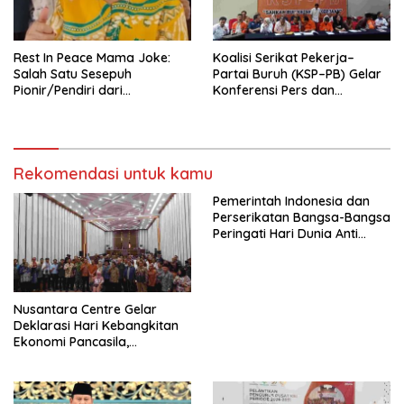
Mancanegara”.
Rest In Peace Mama Joke:
Koalisi Serikat Pekerja–
Salah Satu Sesepuh
Partai Buruh (KSP–PB) Gelar
Pionir/Pendiri dari
Konferensi Pers dan
terbentuknya Gereja
Sarasehan: Menuntaskan
Protestan Soteria di
Perjuangan Koalisi Serikat
Indonesia Jemaat Pancaran
Pekerja–Partai Buruh untuk
Kasih Allah.
RUU Ketenagakerjaan Baru.
Rekomendasi untuk kamu
Pemerintah Indonesia dan
Perserikatan Bangsa-Bangsa
Peringati Hari Dunia Anti
Perdagangan Orang 2026
dengan Komitmen Baru
untuk Memberantas
Perdagangan Orang di Era
Nusantara Centre Gelar
Digital
Deklarasi Hari Kebangkitan
Ekonomi Pancasila,
Peluncuran Buku Soemitro
Djojohadikusumo Anti
Penjajahan (Pergolakan