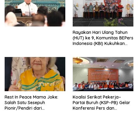
Ekonomi Politik Indonesia) &
Simposium Nasional “Urgensi
Undang-Undang
Perekonomian Nasional dan
Kesejahteraan Sosial dalam
Menata Bangsa Menuju
Rayakan Hari Ulang Tahun
Indonesia Emas 2045”,
(HUT) ke 9, Komunitas BEPers
Indonesia (KBI) Kukuhkan
Pengurus Hasil Musyawarah
Nasional (Munas) Pertama,
Tema: “Penguatan dan
Pengembangan Organisasi
KBI yang Berbasis Riset di
seluruh Indonesia dan
Mancanegara”.
Rest In Peace Mama Joke:
Koalisi Serikat Pekerja–
Salah Satu Sesepuh
Partai Buruh (KSP–PB) Gelar
Pionir/Pendiri dari
Konferensi Pers dan
terbentuknya Gereja
Sarasehan: Menuntaskan
Protestan Soteria di
Perjuangan Koalisi Serikat
Indonesia Jemaat Pancaran
Pekerja–Partai Buruh untuk
Kasih Allah.
RUU Ketenagakerjaan Baru.