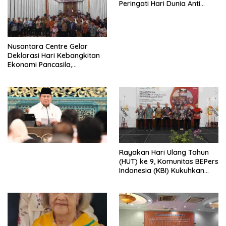
Peringati Hari Dunia Anti
Perdagangan Orang 2026
dengan Komitmen Baru
untuk Memberantas
Perdagangan Orang di Era
Nusantara Centre Gelar
Digital
Deklarasi Hari Kebangkitan
Ekonomi Pancasila,
Peluncuran Buku Soemitro
Djojohadikusumo Anti
Penjajahan (Pergolakan
Ekonomi Politik Indonesia) &
Simposium Nasional “Urgensi
Undang-Undang
Perekonomian Nasional dan
Kesejahteraan Sosial dalam
Menata Bangsa Menuju
Rayakan Hari Ulang Tahun
Indonesia Emas 2045”,
(HUT) ke 9, Komunitas BEPers
Indonesia (KBI) Kukuhkan
Pengurus Hasil Musyawarah
Nasional (Munas) Pertama,
Tema: “Penguatan dan
Pengembangan Organisasi
KBI yang Berbasis Riset di
seluruh Indonesia dan