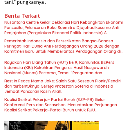
tani,” pungkasnya .
Berita Terkait
Nusantara Centre Gelar Deklarasi Hari Kebangkitan Ekonomi
Pancasila, Peluncuran Buku Soemitro Djojohadikusumo Anti
Penjajahan (Pergolakan Ekonomi Politik Indonesia) &
Simposium Nasional “Urgensi Undang-Undang Perekonomian
Pemerintah Indonesia dan Perserikatan Bangsa-Bangsa
Nasional dan Kesejahteraan Sosial dalam Menata Bangsa
Peringati Hari Dunia Anti Perdagangan Orang 2026 dengan
Menuju Indonesia Emas 2045”,
Komitmen Baru untuk Memberantas Perdagangan Orang di
Era Digital
Rayakan Hari Ulang Tahun (HUT) ke 9, Komunitas BEPers
Indonesia (KBI) Kukuhkan Pengurus Hasil Musyawarah
Nasional (Munas) Pertama, Tema: “Penguatan dan
Pengembangan Organisasi KBI yang Berbasis Riset di seluruh
Rest In Peace Mama Joke: Salah Satu Sesepuh Pionir/Pendiri
Indonesia dan Mancanegara”.
dari terbentuknya Gereja Protestan Soteria di Indonesia
Jemaat Pancaran Kasih Allah.
Koalisi Serikat Pekerja– Partai Buruh (KSP–PB) Gelar
Konferensi Pers dan Sarasehan: Menuntaskan Perjuangan
Koalisi Serikat Pekerja–Partai Buruh untuk RUU
Ketenagakerjaan Baru.