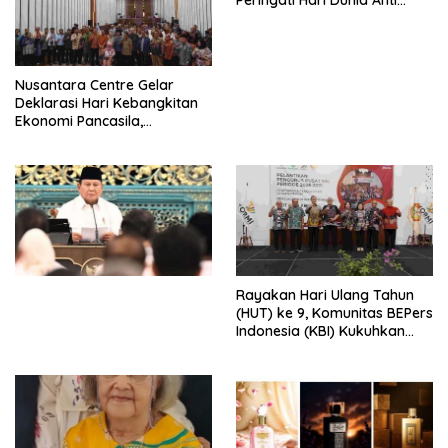
Peringati Hari Dunia Anti
Perdagangan Orang 2026
dengan Komitmen Baru
untuk Memberantas
Perdagangan Orang di Era
Nusantara Centre Gelar
Digital
Deklarasi Hari Kebangkitan
Ekonomi Pancasila,
Peluncuran Buku Soemitro
Djojohadikusumo Anti
Penjajahan (Pergolakan
Ekonomi Politik Indonesia) &
Simposium Nasional “Urgensi
Undang-Undang
Perekonomian Nasional dan
Kesejahteraan Sosial dalam
Menata Bangsa Menuju
Rayakan Hari Ulang Tahun
Indonesia Emas 2045”,
(HUT) ke 9, Komunitas BEPers
Indonesia (KBI) Kukuhkan
Pengurus Hasil Musyawarah
Nasional (Munas) Pertama,
Tema: “Penguatan dan
Pengembangan Organisasi
KBI yang Berbasis Riset di
seluruh Indonesia dan