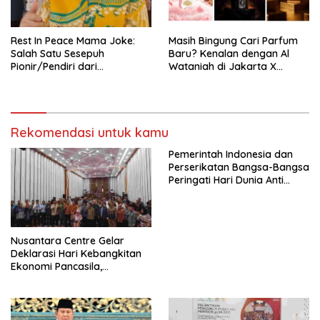
Mancanegara”.
Rest In Peace Mama Joke:
Masih Bingung Cari Parfum
Salah Satu Sesepuh
Baru? Kenalan dengan Al
Pionir/Pendiri dari
Wataniah di Jakarta X
terbentuknya Gereja
Beauty 2026
Protestan Soteria di
Indonesia Jemaat Pancaran
Kasih Allah.
Rekomendasi untuk kamu
Pemerintah Indonesia dan
Perserikatan Bangsa-Bangsa
Peringati Hari Dunia Anti
Perdagangan Orang 2026
dengan Komitmen Baru
untuk Memberantas
Perdagangan Orang di Era
Nusantara Centre Gelar
Digital
Deklarasi Hari Kebangkitan
Ekonomi Pancasila,
Peluncuran Buku Soemitro
Djojohadikusumo Anti
Penjajahan (Pergolakan
Ekonomi Politik Indonesia) &