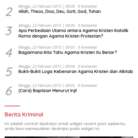
Djojohadikusumo Anti Penjajahan (Pergolakan
Ekonomi Politik Indonesia) & Simposium Nasional
2
Minggu, 22 Februari 2015 | 09:00
0 Komentar
Allah, Theos, Dios, Deu, Gott, God, Tuhan
“Urgensi Undang-Undang Perekonomian Nasional dan
Kesejahteraan Sosial dalam Menata Bangsa Menuju
Indonesia Emas 2045”,
3
Minggu, 22 Februari 2015 | 09:00
0 Komentar
Apa Perbedaan Utama antara Agama Kristen Katolik
Roma dengan Agama Kristen Protestan?
4
Minggu, 22 Februari 2015 | 09:03
0 Komentar
Bagaimana Kita Tahu Agama Kristen itu Benar?
5
Minggu, 22 Februari 2015 | 09:04
0 Komentar
Bukti-Bukti Logis Kebenaran Agama Kristen dan Alkitab
6
Minggu, 22 Februari 2015 | 09:05
0 Komentar
(Cara) Baptisan Menurut Injil
Berita Kriminal
Ini adalah contoh deskripsi untuk widget recent post wpberita,
anda bisa memasukkan deskripsi pada widget ini.