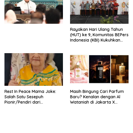
Simposium Nasional “Urgensi
Undang-Undang
Perekonomian Nasional dan
Kesejahteraan Sosial dalam
Menata Bangsa Menuju
Rayakan Hari Ulang Tahun
Indonesia Emas 2045”,
(HUT) ke 9, Komunitas BEPers
Indonesia (KBI) Kukuhkan
Pengurus Hasil Musyawarah
Nasional (Munas) Pertama,
Tema: “Penguatan dan
Pengembangan Organisasi
KBI yang Berbasis Riset di
seluruh Indonesia dan
Mancanegara”.
Rest In Peace Mama Joke:
Masih Bingung Cari Parfum
Salah Satu Sesepuh
Baru? Kenalan dengan Al
Pionir/Pendiri dari
Wataniah di Jakarta X
terbentuknya Gereja
Beauty 2026
Protestan Soteria di
Indonesia Jemaat Pancaran
Kasih Allah.