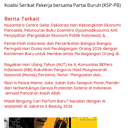
Koalisi Serikat Pekerja bersama Partai Buruh (KSP-PB)
Berita Terkait
Nusantara Centre Gelar Deklarasi Hari Kebangkitan Ekonomi
Pancasila, Peluncuran Buku Soemitro Djojohadikusumo Anti
Penjajahan (Pergolakan Ekonomi Politik Indonesia) &
Simposium Nasional “Urgensi Undang-Undang Perekonomian
Pemerintah Indonesia dan Perserikatan Bangsa-Bangsa
Nasional dan Kesejahteraan Sosial dalam Menata Bangsa
Peringati Hari Dunia Anti Perdagangan Orang 2026 dengan
Menuju Indonesia Emas 2045”,
Komitmen Baru untuk Memberantas Perdagangan Orang di
Era Digital
Rayakan Hari Ulang Tahun (HUT) ke 9, Komunitas BEPers
Indonesia (KBI) Kukuhkan Pengurus Hasil Musyawarah
Nasional (Munas) Pertama, Tema: “Penguatan dan
Pengembangan Organisasi KBI yang Berbasis Riset di seluruh
Rest In Peace Mama Joke: Salah Satu Sesepuh Pionir/Pendiri
Indonesia dan Mancanegara”.
dari terbentuknya Gereja Protestan Soteria di Indonesia
Jemaat Pancaran Kasih Allah.
Masih Bingung Cari Parfum Baru? Kenalan dengan Al
Wataniah di Jakarta X Beauty 2026