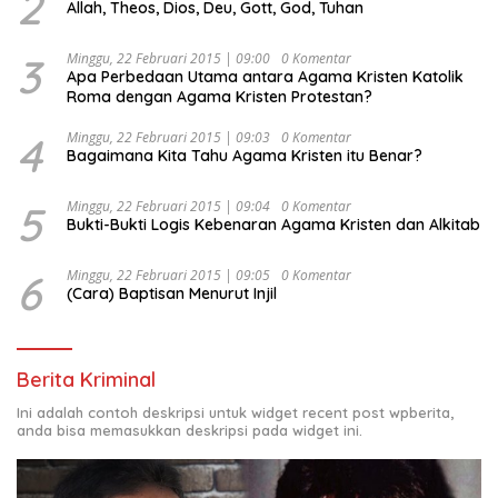
2
Allah, Theos, Dios, Deu, Gott, God, Tuhan
“Urgensi Undang-Undang Perekonomian Nasional dan
Kesejahteraan Sosial dalam Menata Bangsa Menuju
Indonesia Emas 2045”,
3
Minggu, 22 Februari 2015 | 09:00
0 Komentar
Apa Perbedaan Utama antara Agama Kristen Katolik
Roma dengan Agama Kristen Protestan?
4
Minggu, 22 Februari 2015 | 09:03
0 Komentar
Bagaimana Kita Tahu Agama Kristen itu Benar?
5
Minggu, 22 Februari 2015 | 09:04
0 Komentar
Bukti-Bukti Logis Kebenaran Agama Kristen dan Alkitab
6
Minggu, 22 Februari 2015 | 09:05
0 Komentar
(Cara) Baptisan Menurut Injil
Berita Kriminal
Ini adalah contoh deskripsi untuk widget recent post wpberita,
anda bisa memasukkan deskripsi pada widget ini.