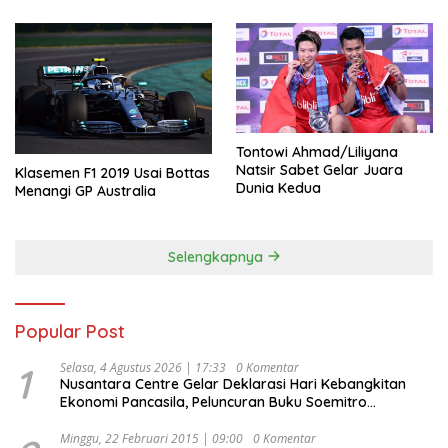
Tontowi Ahmad/Liliyana
Natsir Sabet Gelar Juara
Klasemen F1 2019 Usai Bottas
Dunia Kedua
Menangi GP Australia
Selengkapnya
Popular Post
1
Selasa, 4 Agustus 2026 | 17:33
0 Komentar
Nusantara Centre Gelar Deklarasi Hari Kebangkitan
Ekonomi Pancasila, Peluncuran Buku Soemitro
Djojohadikusumo Anti Penjajahan (Pergolakan
Ekonomi Politik Indonesia) & Simposium Nasional
Minggu, 22 Februari 2015 | 09:00
0 Komentar