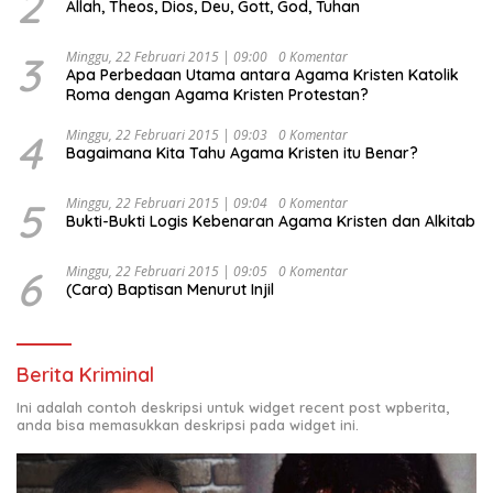
2
Allah, Theos, Dios, Deu, Gott, God, Tuhan
“Urgensi Undang-Undang Perekonomian Nasional dan
Kesejahteraan Sosial dalam Menata Bangsa Menuju
Indonesia Emas 2045”,
3
Minggu, 22 Februari 2015 | 09:00
0 Komentar
Apa Perbedaan Utama antara Agama Kristen Katolik
Roma dengan Agama Kristen Protestan?
4
Minggu, 22 Februari 2015 | 09:03
0 Komentar
Bagaimana Kita Tahu Agama Kristen itu Benar?
5
Minggu, 22 Februari 2015 | 09:04
0 Komentar
Bukti-Bukti Logis Kebenaran Agama Kristen dan Alkitab
6
Minggu, 22 Februari 2015 | 09:05
0 Komentar
(Cara) Baptisan Menurut Injil
Berita Kriminal
Ini adalah contoh deskripsi untuk widget recent post wpberita,
anda bisa memasukkan deskripsi pada widget ini.