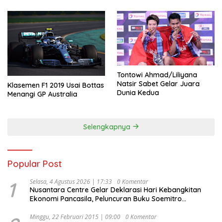
Tontowi Ahmad/Liliyana
Natsir Sabet Gelar Juara
Klasemen F1 2019 Usai Bottas
Dunia Kedua
Menangi GP Australia
Selengkapnya
Popular Post
1
Selasa, 4 Agustus 2026 | 17:33
0 Komentar
Nusantara Centre Gelar Deklarasi Hari Kebangkitan
Ekonomi Pancasila, Peluncuran Buku Soemitro
Djojohadikusumo Anti Penjajahan (Pergolakan
Ekonomi Politik Indonesia) & Simposium Nasional
Minggu, 22 Februari 2015 | 09:00
0 Komentar