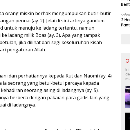
Bent
 orang miskin berhak mengumpulkan butir-butir
Sabtu
2 Ha
tangan penuai (ay. 2). Jelai di sini artinya gandum.
Pant
d untuk menuju ke ladang tertentu, namun
i ke ladang milik Boas (ay. 3). Apa yang tampak
etulan, jika dilihat dari segi keseluruhan kisah
ri pengaturan Allah.
O
In
de
ani dan perhatiannya kepada Rut dan Naomi (ay. 4)
mu
ia seorang yang betul-betul percaya kepada
kehadiran seorang asing di ladangnya (ay. 5).
inya berbeda dengan pakaian para gadis lain yang
uai di ladangnya.