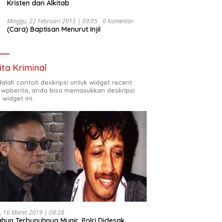
Kristen dan Alkitab
Minggu, 22 Februari 2015 | 09:05
0 Komentar
(Cara) Baptisan Menurut Injil
ita Kriminal
adalah contoh deskripsi untuk widget recent
 wpberita, anda bisa memasukkan deskripsi
 widget ini.
, 16 Maret 2019 | 08:28
ahun Terbunuhnya Munir, Polri Didesak