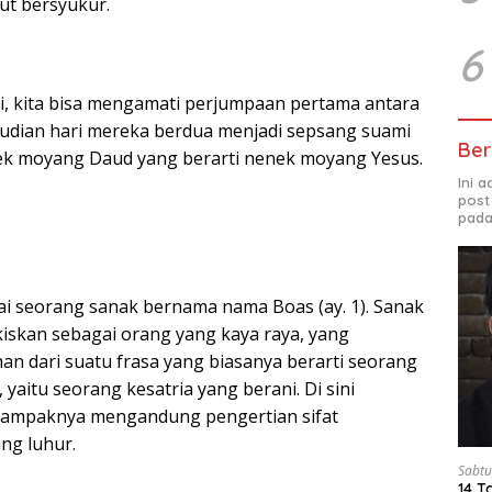
tut bersyukur.
6
ni, kita bisa mengamati perjumpaan pertama antara
udian hari mereka berdua menjadi sepsang suami
Ber
nek moyang Daud yang berarti nenek moyang Yesus.
Ini 
post
pada
i seorang sanak bernama nama Boas (ay. 1). Sanak
ukiskan sebagai orang yang kaya raya, yang
n dari suatu frasa yang biasanya berarti seorang
 yaitu seorang kesatria yang berani. Di sini
tampaknya mengandung pengertian sifat
ng luhur.
Sabtu
14 T