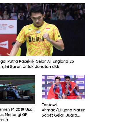
gal Putra Paceklik Gelar All England 25
n, Ini Saran Untuk Jonatan dkk
Tontowi
emen F1 2019 Usai
Ahmad/Liliyana Natsir
as Menangi GP
Sabet Gelar Juara
ralia
Dunia Kedua