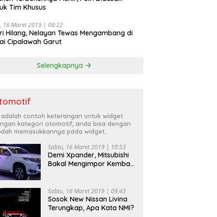
uk Tim Khusus
, 16 Maret 2019 | 08:22
ri Hilang, Nelayan Tewas Mengambang di
ai Cipalawah Garut
Selengkapnya
tomotif
i adalah contoh keterangan untuk widget
ngan kategori otomotif, anda bisa dengan
dah memasukkannya pada widget.
Sabtu, 16 Maret 2019 | 10:53
Demi Xpander, Mitsubishi
Bakal Mengimpor Kembali
Pajero Sport
Sabtu, 16 Maret 2019 | 09:43
Sosok New Nissan Livina
Terungkap, Apa Kata NMI?