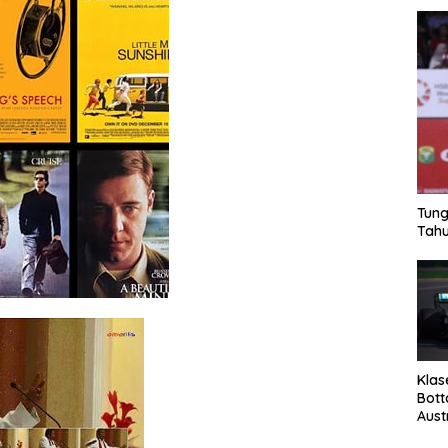
Tung
Tahu
Klas
Bott
Aust