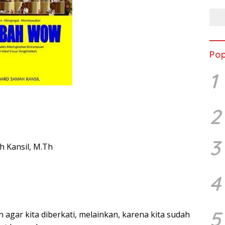
Pop
1
2
3
h Kansil, M.Th
4
5
 agar kita diberkati, melainkan, karena kita sudah