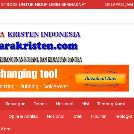
A”
DELAPAN JAM DI IGD: KETIKA RANJANG, ANGGARAN, 
Renungan
Donasi
Nasional
Misi
Tentang Kami
n
Opini & Analisa
Nasional
Iptek
Hiburan
Teologia
 Kami