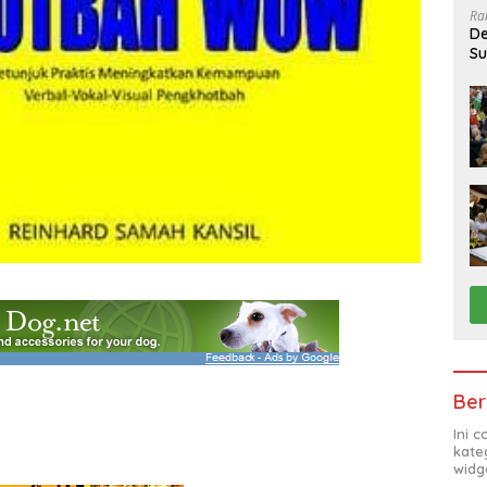
Ra
De
Su
Sa
Ber
Ini 
kate
widg