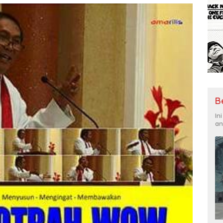
B
In
an