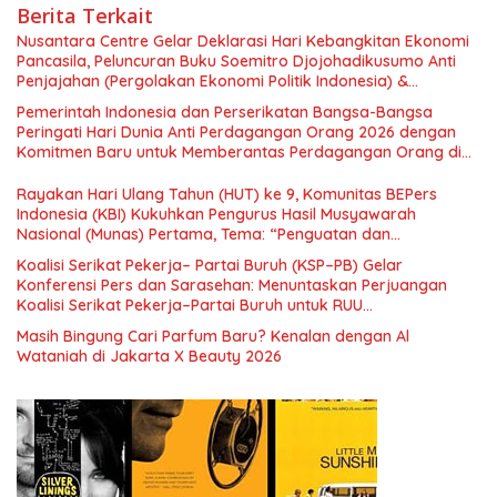
Berita Terkait
Nusantara Centre Gelar Deklarasi Hari Kebangkitan Ekonomi
Pancasila, Peluncuran Buku Soemitro Djojohadikusumo Anti
Penjajahan (Pergolakan Ekonomi Politik Indonesia) &
Simposium Nasional “Urgensi Undang-Undang Perekonomian
Pemerintah Indonesia dan Perserikatan Bangsa-Bangsa
Nasional dan Kesejahteraan Sosial dalam Menata Bangsa
Peringati Hari Dunia Anti Perdagangan Orang 2026 dengan
Menuju Indonesia Emas 2045”,
Komitmen Baru untuk Memberantas Perdagangan Orang di
Era Digital
Rayakan Hari Ulang Tahun (HUT) ke 9, Komunitas BEPers
Indonesia (KBI) Kukuhkan Pengurus Hasil Musyawarah
Nasional (Munas) Pertama, Tema: “Penguatan dan
Pengembangan Organisasi KBI yang Berbasis Riset di seluruh
Koalisi Serikat Pekerja– Partai Buruh (KSP–PB) Gelar
Indonesia dan Mancanegara”.
Konferensi Pers dan Sarasehan: Menuntaskan Perjuangan
Koalisi Serikat Pekerja–Partai Buruh untuk RUU
Ketenagakerjaan Baru.
Masih Bingung Cari Parfum Baru? Kenalan dengan Al
Wataniah di Jakarta X Beauty 2026