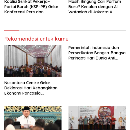
Koalisi Serikat Pekerja–
Masih Bingung Cari Parfum
Partai Buruh (KSP–PB) Gelar
Baru? Kenalan dengan Al
Konferensi Pers dan
Wataniah di Jakarta X
Sarasehan: Menuntaskan
Beauty 2026
Perjuangan Koalisi Serikat
Pekerja–Partai Buruh untuk
RUU Ketenagakerjaan Baru.
Rekomendasi untuk kamu
Pemerintah Indonesia dan
Perserikatan Bangsa-Bangsa
Peringati Hari Dunia Anti
Perdagangan Orang 2026
dengan Komitmen Baru
untuk Memberantas
Perdagangan Orang di Era
Nusantara Centre Gelar
Digital
Deklarasi Hari Kebangkitan
Ekonomi Pancasila,
Peluncuran Buku Soemitro
Djojohadikusumo Anti
Penjajahan (Pergolakan
Ekonomi Politik Indonesia) &
Simposium Nasional “Urgensi
Undang-Undang
Perekonomian Nasional dan