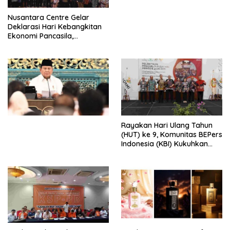
untuk Memberantas
Perdagangan Orang di Era
Nusantara Centre Gelar
Digital
Deklarasi Hari Kebangkitan
Ekonomi Pancasila,
Peluncuran Buku Soemitro
Djojohadikusumo Anti
Penjajahan (Pergolakan
Ekonomi Politik Indonesia) &
Simposium Nasional “Urgensi
Undang-Undang
Perekonomian Nasional dan
Kesejahteraan Sosial dalam
Menata Bangsa Menuju
Rayakan Hari Ulang Tahun
Indonesia Emas 2045”,
(HUT) ke 9, Komunitas BEPers
Indonesia (KBI) Kukuhkan
Pengurus Hasil Musyawarah
Nasional (Munas) Pertama,
Tema: “Penguatan dan
Pengembangan Organisasi
KBI yang Berbasis Riset di
seluruh Indonesia dan
Mancanegara”.