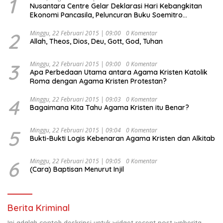
1
Nusantara Centre Gelar Deklarasi Hari Kebangkitan
Ekonomi Pancasila, Peluncuran Buku Soemitro
Djojohadikusumo Anti Penjajahan (Pergolakan
Ekonomi Politik Indonesia) & Simposium Nasional
2
Minggu, 22 Februari 2015 | 09:00
0 Komentar
Allah, Theos, Dios, Deu, Gott, God, Tuhan
“Urgensi Undang-Undang Perekonomian Nasional dan
Kesejahteraan Sosial dalam Menata Bangsa Menuju
Indonesia Emas 2045”,
3
Minggu, 22 Februari 2015 | 09:00
0 Komentar
Apa Perbedaan Utama antara Agama Kristen Katolik
Roma dengan Agama Kristen Protestan?
4
Minggu, 22 Februari 2015 | 09:03
0 Komentar
Bagaimana Kita Tahu Agama Kristen itu Benar?
5
Minggu, 22 Februari 2015 | 09:04
0 Komentar
Bukti-Bukti Logis Kebenaran Agama Kristen dan Alkitab
6
Minggu, 22 Februari 2015 | 09:05
0 Komentar
(Cara) Baptisan Menurut Injil
Berita Kriminal
Ini adalah contoh deskripsi untuk widget recent post wpberita,