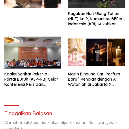
Kesejahteraan Sosial dalam
Menata Bangsa Menuju
Rayakan Hari Ulang Tahun
Indonesia Emas 2045”,
(HUT) ke 9, Komunitas BEPers
Indonesia (KBI) Kukuhkan
Pengurus Hasil Musyawarah
Nasional (Munas) Pertama,
Tema: “Penguatan dan
Pengembangan Organisasi
KBI yang Berbasis Riset di
seluruh Indonesia dan
Mancanegara”.
Koalisi Serikat Pekerja–
Masih Bingung Cari Parfum
Partai Buruh (KSP–PB) Gelar
Baru? Kenalan dengan Al
Konferensi Pers dan
Wataniah di Jakarta X
Sarasehan: Menuntaskan
Beauty 2026
Perjuangan Koalisi Serikat
Pekerja–Partai Buruh untuk
RUU Ketenagakerjaan Baru.
Tinggalkan Balasan
Alamat email Anda tidak akan dipublikasikan.
Ruas yang wajib
ditandai
*