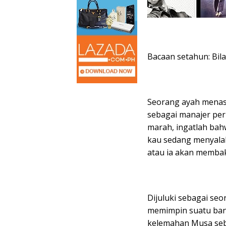
Bacaan setahun: Bil
Seorang ayah menas
sebagai manajer pe
marah, ingatlah bah
kau sedang menyalak
atau ia akan membaka
Dijuluki sebagai s
memimpin suatu bang
kelemahan Musa se