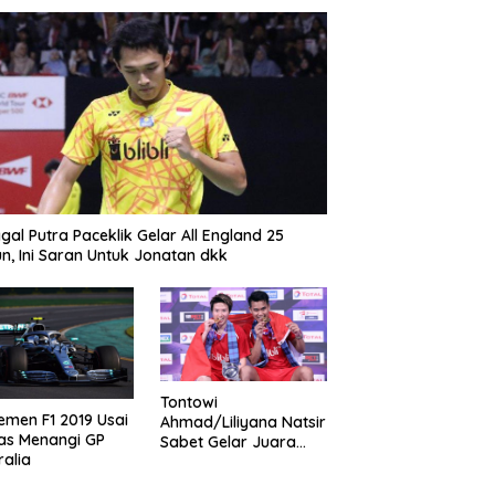
gal Putra Paceklik Gelar All England 25
n, Ini Saran Untuk Jonatan dkk
Tontowi
emen F1 2019 Usai
Ahmad/Liliyana Natsir
as Menangi GP
Sabet Gelar Juara
ralia
Dunia Kedua