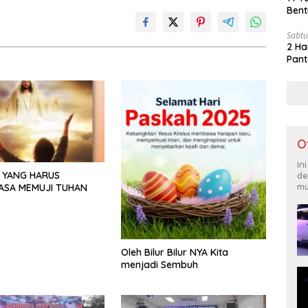
Bent
Sabtu
2 Ha
Pant
O
In
 YANG HARUS
de
mu
ASA MEMUJI TUHAN
Oleh Bilur Bilur NYA Kita
menjadi Sembuh