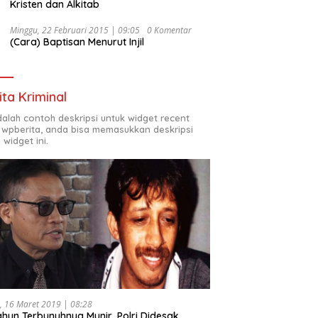
Kristen dan Alkitab
Minggu, 22 Februari 2015 | 09:05
0 Komentar
(Cara) Baptisan Menurut Injil
ita Kriminal
adalah contoh deskripsi untuk widget recent
 wpberita, anda bisa memasukkan deskripsi
 widget ini.
, 16 Maret 2019 | 08:28
ahun Terbunuhnya Munir, Polri Didesak