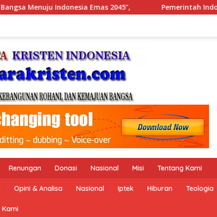
Pemerintah Indonesia dan Perserikatan Bangsa-Bangsa Pering
Renungan
Donasi
Nasional
Misi
Tentang Kami
n
Opini & Analisa
Nasional
Iptek
Hiburan
Teologia
 Kami