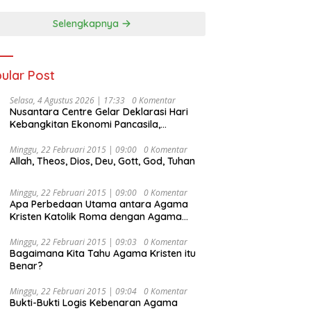
Selengkapnya
ular Post
Selasa, 4 Agustus 2026 | 17:33
0 Komentar
Nusantara Centre Gelar Deklarasi Hari
Kebangkitan Ekonomi Pancasila,
Peluncuran Buku Soemitro
Djojohadikusumo Anti Penjajahan
Minggu, 22 Februari 2015 | 09:00
0 Komentar
Allah, Theos, Dios, Deu, Gott, God, Tuhan
(Pergolakan Ekonomi Politik Indonesia) &
Simposium Nasional “Urgensi Undang-
Undang Perekonomian Nasional dan
Minggu, 22 Februari 2015 | 09:00
0 Komentar
Kesejahteraan Sosial dalam Menata
Apa Perbedaan Utama antara Agama
Bangsa Menuju Indonesia Emas 2045”,
Kristen Katolik Roma dengan Agama
Kristen Protestan?
Minggu, 22 Februari 2015 | 09:03
0 Komentar
Bagaimana Kita Tahu Agama Kristen itu
Benar?
Minggu, 22 Februari 2015 | 09:04
0 Komentar
Bukti-Bukti Logis Kebenaran Agama