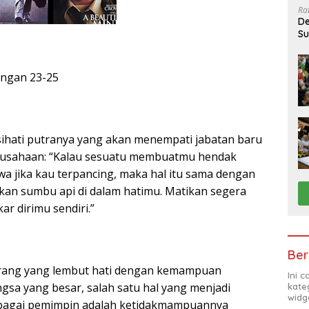
Ra
De
Su
Sa
angan 23-25
ihati putranya yang akan menempati jabatan baru
rusahaan: “Kalau sesuatu membuatmu hendak
wa jika kau terpancing, maka hal itu sama dengan
an sumbu api di dalam hatimu. Matikan segera
r dirimu sendiri.”
Ber
eorang yang lembut hati dengan kemampuan
Ini 
sa yang besar, salah satu hal yang menjadi
kate
widg
bagai pemimpin adalah ketidakmampuannya