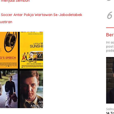
ita menjadi Sembuh
6
i Soccer Antar Pokja Wartawan Se-Jabodetabek
uatiran
Ber
Ini 
post
pada
Sabtu
14 T