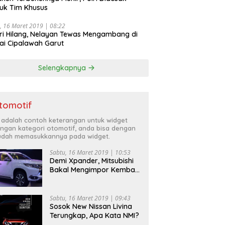
uk Tim Khusus
, 16 Maret 2019 | 08:22
ri Hilang, Nelayan Tewas Mengambang di
ai Cipalawah Garut
Selengkapnya
tomotif
i adalah contoh keterangan untuk widget
ngan kategori otomotif, anda bisa dengan
dah memasukkannya pada widget.
Sabtu, 16 Maret 2019 | 10:53
Demi Xpander, Mitsubishi
Bakal Mengimpor Kembali
Pajero Sport
Sabtu, 16 Maret 2019 | 09:43
Sosok New Nissan Livina
Terungkap, Apa Kata NMI?