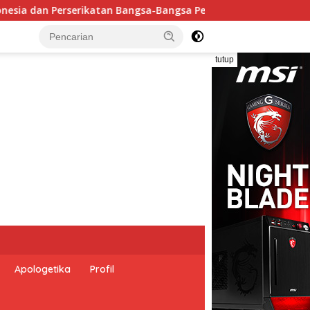
ati Hari Dunia Anti Perdagangan Orang 2026 dengan Komitmen
tutup
Apologetika
Profil