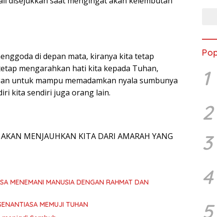
li disejukkan saat mengingat akan kelembutan
Pop
enggoda di depan mata, kiranya kita tetap
etap mengarahkan hati kita kepada Tuhan,
1
an untuk mampu memadamkan nyala sumbunya
i kita sendiri juga orang lain.
2
3
AKAN MENJAUHKAN KITA DARI AMARAH YANG
4
ASA MENEMANI MANUSIA DENGAN RAHMAT DAN
5
SENANTIASA MEMUJI TUHAN