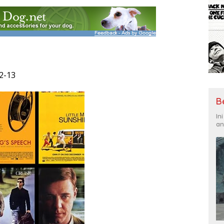
2-13
B
In
an