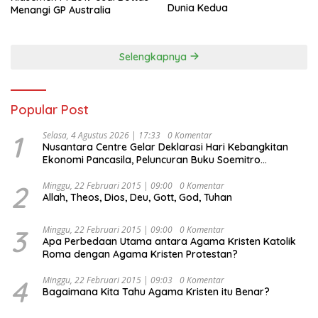
Dunia Kedua
Menangi GP Australia
Selengkapnya
Popular Post
1
Selasa, 4 Agustus 2026 | 17:33
0 Komentar
Nusantara Centre Gelar Deklarasi Hari Kebangkitan
Ekonomi Pancasila, Peluncuran Buku Soemitro
Djojohadikusumo Anti Penjajahan (Pergolakan
Ekonomi Politik Indonesia) & Simposium Nasional
2
Minggu, 22 Februari 2015 | 09:00
0 Komentar
Allah, Theos, Dios, Deu, Gott, God, Tuhan
“Urgensi Undang-Undang Perekonomian Nasional dan
Kesejahteraan Sosial dalam Menata Bangsa Menuju
Indonesia Emas 2045”,
3
Minggu, 22 Februari 2015 | 09:00
0 Komentar
Apa Perbedaan Utama antara Agama Kristen Katolik
Roma dengan Agama Kristen Protestan?
4
Minggu, 22 Februari 2015 | 09:03
0 Komentar
Bagaimana Kita Tahu Agama Kristen itu Benar?