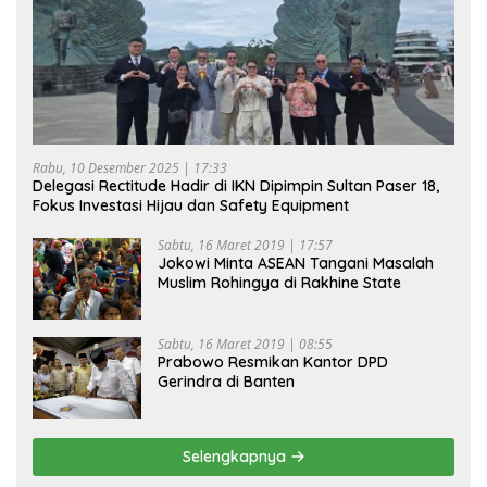
Rabu, 10 Desember 2025 | 17:33
Delegasi Rectitude Hadir di IKN Dipimpin Sultan Paser 18,
Fokus Investasi Hijau dan Safety Equipment
Sabtu, 16 Maret 2019 | 17:57
Jokowi Minta ASEAN Tangani Masalah
Muslim Rohingya di Rakhine State
Sabtu, 16 Maret 2019 | 08:55
Prabowo Resmikan Kantor DPD
Gerindra di Banten
Selengkapnya