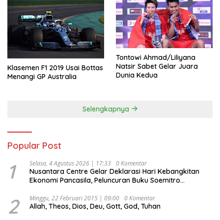
Tontowi Ahmad/Liliyana
Natsir Sabet Gelar Juara
Klasemen F1 2019 Usai Bottas
Dunia Kedua
Menangi GP Australia
Selengkapnya
Popular Post
1
Selasa, 4 Agustus 2026 | 17:33
0 Komentar
Nusantara Centre Gelar Deklarasi Hari Kebangkitan
Ekonomi Pancasila, Peluncuran Buku Soemitro
Djojohadikusumo Anti Penjajahan (Pergolakan
Ekonomi Politik Indonesia) & Simposium Nasional
2
Minggu, 22 Februari 2015 | 09:00
0 Komentar
Allah, Theos, Dios, Deu, Gott, God, Tuhan
“Urgensi Undang-Undang Perekonomian Nasional dan
Kesejahteraan Sosial dalam Menata Bangsa Menuju