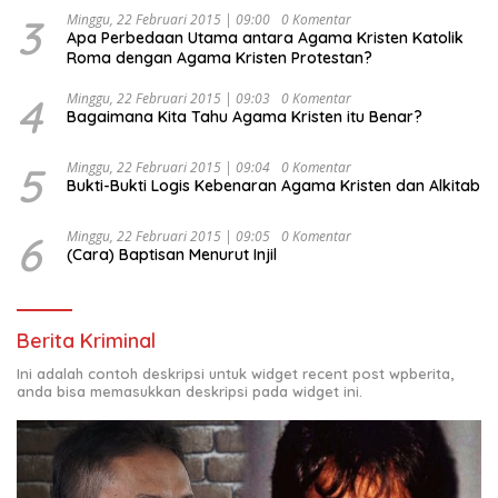
Indonesia Emas 2045”,
3
Minggu, 22 Februari 2015 | 09:00
0 Komentar
Apa Perbedaan Utama antara Agama Kristen Katolik
Roma dengan Agama Kristen Protestan?
4
Minggu, 22 Februari 2015 | 09:03
0 Komentar
Bagaimana Kita Tahu Agama Kristen itu Benar?
5
Minggu, 22 Februari 2015 | 09:04
0 Komentar
Bukti-Bukti Logis Kebenaran Agama Kristen dan Alkitab
6
Minggu, 22 Februari 2015 | 09:05
0 Komentar
(Cara) Baptisan Menurut Injil
Berita Kriminal
Ini adalah contoh deskripsi untuk widget recent post wpberita,
anda bisa memasukkan deskripsi pada widget ini.