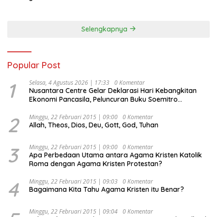
Selengkapnya
Popular Post
1
Selasa, 4 Agustus 2026 | 17:33
0 Komentar
Nusantara Centre Gelar Deklarasi Hari Kebangkitan
Ekonomi Pancasila, Peluncuran Buku Soemitro
Djojohadikusumo Anti Penjajahan (Pergolakan
Ekonomi Politik Indonesia) & Simposium Nasional
2
Minggu, 22 Februari 2015 | 09:00
0 Komentar
Allah, Theos, Dios, Deu, Gott, God, Tuhan
“Urgensi Undang-Undang Perekonomian Nasional dan
Kesejahteraan Sosial dalam Menata Bangsa Menuju
Indonesia Emas 2045”,
3
Minggu, 22 Februari 2015 | 09:00
0 Komentar
Apa Perbedaan Utama antara Agama Kristen Katolik
Roma dengan Agama Kristen Protestan?
4
Minggu, 22 Februari 2015 | 09:03
0 Komentar
Bagaimana Kita Tahu Agama Kristen itu Benar?
Minggu, 22 Februari 2015 | 09:04
0 Komentar