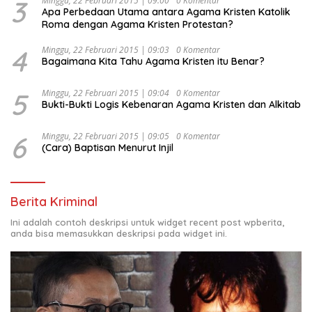
3
Minggu, 22 Februari 2015 | 09:00
0 Komentar
Apa Perbedaan Utama antara Agama Kristen Katolik
Roma dengan Agama Kristen Protestan?
4
Minggu, 22 Februari 2015 | 09:03
0 Komentar
Bagaimana Kita Tahu Agama Kristen itu Benar?
5
Minggu, 22 Februari 2015 | 09:04
0 Komentar
Bukti-Bukti Logis Kebenaran Agama Kristen dan Alkitab
6
Minggu, 22 Februari 2015 | 09:05
0 Komentar
(Cara) Baptisan Menurut Injil
Berita Kriminal
Ini adalah contoh deskripsi untuk widget recent post wpberita,
anda bisa memasukkan deskripsi pada widget ini.