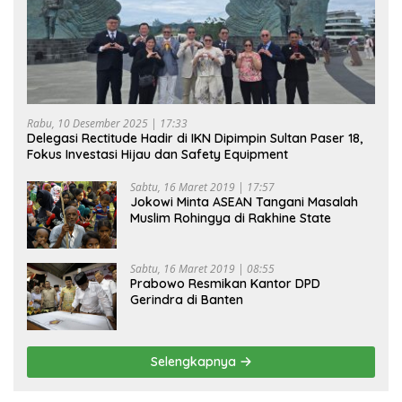
Rabu, 10 Desember 2025 | 17:33
Delegasi Rectitude Hadir di IKN Dipimpin Sultan Paser 18,
Fokus Investasi Hijau dan Safety Equipment
Sabtu, 16 Maret 2019 | 17:57
Jokowi Minta ASEAN Tangani Masalah
Muslim Rohingya di Rakhine State
Sabtu, 16 Maret 2019 | 08:55
Prabowo Resmikan Kantor DPD
Gerindra di Banten
Selengkapnya