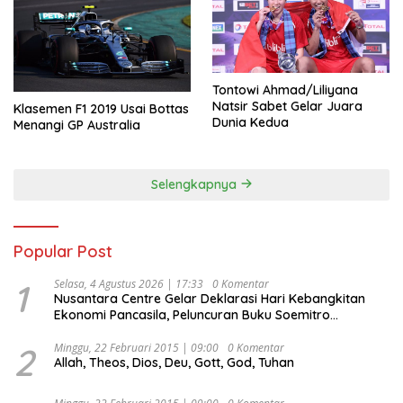
Tontowi Ahmad/Liliyana
Natsir Sabet Gelar Juara
Klasemen F1 2019 Usai Bottas
Dunia Kedua
Menangi GP Australia
Selengkapnya
Popular Post
1
Selasa, 4 Agustus 2026 | 17:33
0 Komentar
Nusantara Centre Gelar Deklarasi Hari Kebangkitan
Ekonomi Pancasila, Peluncuran Buku Soemitro
Djojohadikusumo Anti Penjajahan (Pergolakan
Ekonomi Politik Indonesia) & Simposium Nasional
2
Minggu, 22 Februari 2015 | 09:00
0 Komentar
Allah, Theos, Dios, Deu, Gott, God, Tuhan
“Urgensi Undang-Undang Perekonomian Nasional dan
Kesejahteraan Sosial dalam Menata Bangsa Menuju
Indonesia Emas 2045”,