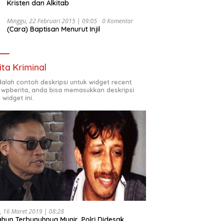
Kristen dan Alkitab
Minggu, 22 Februari 2015 | 09:05
0 Komentar
(Cara) Baptisan Menurut Injil
ita Kriminal
adalah contoh deskripsi untuk widget recent
 wpberita, anda bisa memasukkan deskripsi
 widget ini.
, 16 Maret 2019 | 08:28
ahun Terbunuhnya Munir, Polri Didesak