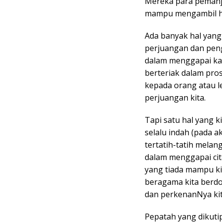
Mereka para pemanja
mampu mengambil ha
Ada banyak hal yang
perjuangan dan pen
dalam menggapai kari
berteriak dalam pros
kepada orang atau 
perjuangan kita.
Tapi satu hal yang k
selalu indah (pada a
tertatih-tatih mela
dalam menggapai cita
yang tiada mampu kit
beragama kita berd
dan perkenanNya kita
Pepatah yang dikuti