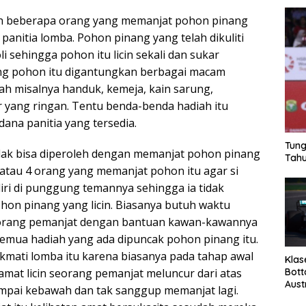
leh beberapa orang yang memanjat pohon pinang
 panitia lomba. Pohon pinang yang telah dikuliti
li sehingga pohon itu licin sekali dan sukar
ng pohon itu digantungkan berbagai macam
ah misalnya handuk, kemeja, kain sarung,
r yang ringan. Tentu benda-benda hadiah itu
ana panitia yang tersedia.
Tung
idak bisa diperoleh dengan memanjat pohon pinang
Tahu
3 atau 4 orang yang memanjat pohon itu agar si
iri di punggung temannya sehingga ia tidak
on pinang yang licin. Biasanya butuh waktu
eorang pemanjat dengan bantuan kawan-kawannya
semua hadiah yang ada dipuncak pohon pinang itu.
mati lomba itu karena biasanya pada tahap awal
Klas
Bott
amat licin seorang pemanjat meluncur dari atas
Aust
mpai kebawah dan tak sanggup memanjat lagi.