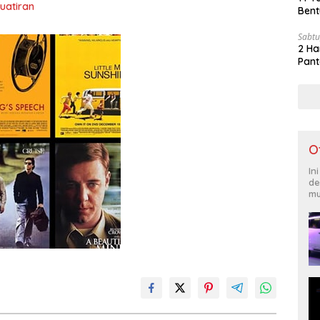
uatiran
Bent
Sabtu
2 Ha
Pant
O
In
de
mu