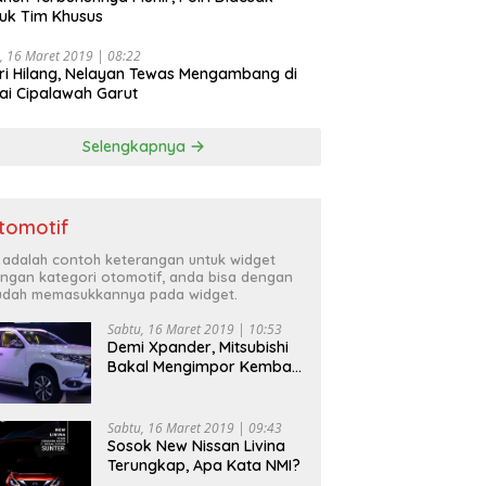
uk Tim Khusus
, 16 Maret 2019 | 08:22
ri Hilang, Nelayan Tewas Mengambang di
ai Cipalawah Garut
Selengkapnya
tomotif
i adalah contoh keterangan untuk widget
ngan kategori otomotif, anda bisa dengan
dah memasukkannya pada widget.
Sabtu, 16 Maret 2019 | 10:53
Demi Xpander, Mitsubishi
Bakal Mengimpor Kembali
Pajero Sport
Sabtu, 16 Maret 2019 | 09:43
Sosok New Nissan Livina
Terungkap, Apa Kata NMI?