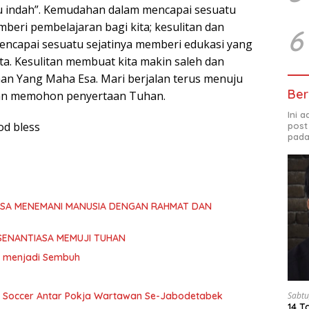
lalu indah”. Kemudahan dalam mencapai sesuatu
ri pembelajaran bagi kita; kesulitan dan
6
ncapai sesuatu sejatinya memberi edukasi yang
ta. Kesulitan membuat kita makin saleh dan
n Yang Maha Esa. Mari berjalan terus menuju
Ber
gan memohon penyertaan Tuhan.
Ini 
od bless
post
pada
ASA MENEMANI MANUSIA DENGAN RAHMAT DAN
SENANTIASA MEMUJI TUHAN
ita menjadi Sembuh
i Soccer Antar Pokja Wartawan Se-Jabodetabek
Sabtu
14 T