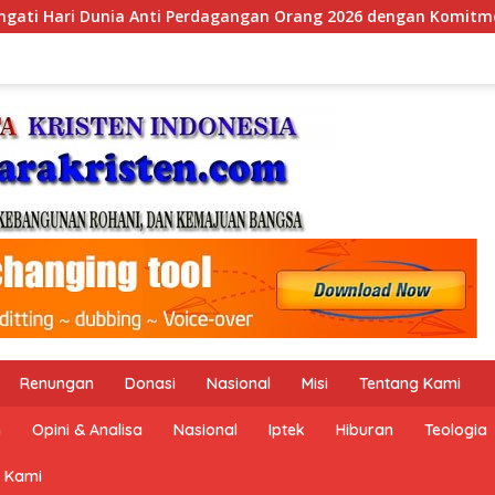
26 dengan Komitmen Baru untuk Memberantas Perdagangan Oran
Renungan
Donasi
Nasional
Misi
Tentang Kami
n
Opini & Analisa
Nasional
Iptek
Hiburan
Teologia
 Kami