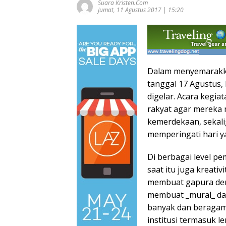
Suara Kristen.com
Jumat, 11 Agustus 2017 | 15:20
Dalam menyemarakka
tanggal 17 Agustus,
digelar. Acara kegi
rakyat agar mereka 
kemerdekaan, sekal
memperingati hari ya
Di berbagai level pe
saat itu juga kreati
membuat gapura den
membuat _mural_ dan
banyak dan beragam 
institusi termasuk 