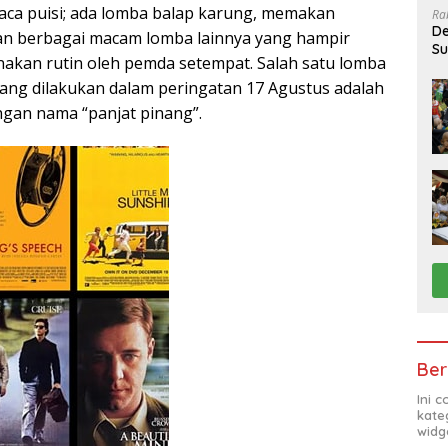
aca puisi; ada lomba balap karung, memakan
Ra
De
an berbagai macam lomba lainnya yang hampir
Su
anakan rutin oleh pemda setempat. Salah satu lomba
Sa
ang dilakukan dalam peringatan 17 Agustus adalah
ngan nama “panjat pinang”.
Ber
Ini 
kate
widg