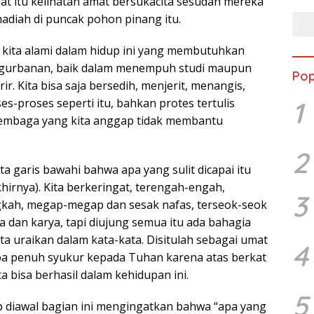
t itu kelihatan amat bersukacita sesudah mereka
diah di puncak pohon pinang itu.
 kita alami dalam hidup ini yang membutuhkan
gurbanan, baik dalam menempuh studi maupun
Pop
r. Kita bisa saja bersedih, menjerit, menangis,
1
es-proses seperti itu, bahkan protes tertulis
lembaga yang kita anggap tidak membantu
2
ita garis bawahi bahwa apa yang sulit dicapai itu
khirnya). Kita berkeringat, terengah-engah,
3
ngkah, megap-megap dan sesak nafas, terseok-seok
 dan karya, tapi diujung semua itu ada bahagia
a uraikan dalam kata-kata. Disitulah sebagai umat
4
oa penuh syukur kepada Tuhan karena atas berkat
 bisa berhasil dalam kehidupan ini.
5
p diawal bagian ini mengingatkan bahwa “apa yang