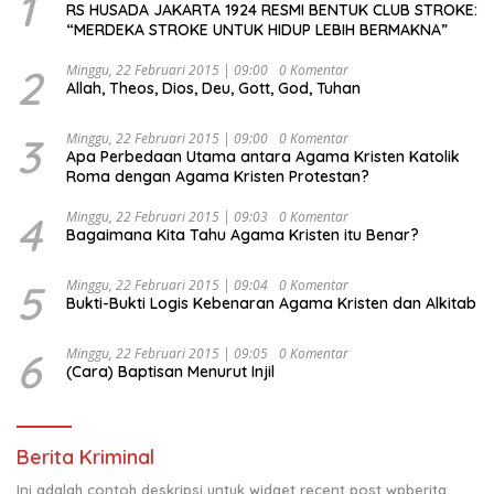
1
RS HUSADA JAKARTA 1924 RESMI BENTUK CLUB STROKE:
“MERDEKA STROKE UNTUK HIDUP LEBIH BERMAKNA”
2
Minggu, 22 Februari 2015 | 09:00
0 Komentar
Allah, Theos, Dios, Deu, Gott, God, Tuhan
3
Minggu, 22 Februari 2015 | 09:00
0 Komentar
Apa Perbedaan Utama antara Agama Kristen Katolik
Roma dengan Agama Kristen Protestan?
4
Minggu, 22 Februari 2015 | 09:03
0 Komentar
Bagaimana Kita Tahu Agama Kristen itu Benar?
5
Minggu, 22 Februari 2015 | 09:04
0 Komentar
Bukti-Bukti Logis Kebenaran Agama Kristen dan Alkitab
6
Minggu, 22 Februari 2015 | 09:05
0 Komentar
(Cara) Baptisan Menurut Injil
Berita Kriminal
Ini adalah contoh deskripsi untuk widget recent post wpberita,