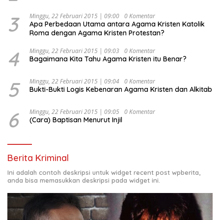
3
Minggu, 22 Februari 2015 | 09:00
0 Komentar
Apa Perbedaan Utama antara Agama Kristen Katolik
Roma dengan Agama Kristen Protestan?
4
Minggu, 22 Februari 2015 | 09:03
0 Komentar
Bagaimana Kita Tahu Agama Kristen itu Benar?
5
Minggu, 22 Februari 2015 | 09:04
0 Komentar
Bukti-Bukti Logis Kebenaran Agama Kristen dan Alkitab
6
Minggu, 22 Februari 2015 | 09:05
0 Komentar
(Cara) Baptisan Menurut Injil
Berita Kriminal
Ini adalah contoh deskripsi untuk widget recent post wpberita,
anda bisa memasukkan deskripsi pada widget ini.