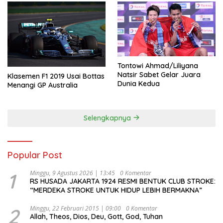
Tontowi Ahmad/Liliyana
Natsir Sabet Gelar Juara
Klasemen F1 2019 Usai Bottas
Dunia Kedua
Menangi GP Australia
Selengkapnya
Popular Post
1
Minggu, 9 Agustus 2026 | 13:45
0 Komentar
RS HUSADA JAKARTA 1924 RESMI BENTUK CLUB STROKE:
“MERDEKA STROKE UNTUK HIDUP LEBIH BERMAKNA”
2
Minggu, 22 Februari 2015 | 09:00
0 Komentar
Allah, Theos, Dios, Deu, Gott, God, Tuhan