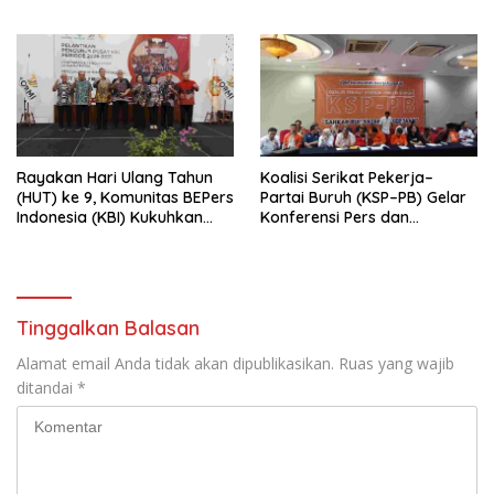
Digital
Indonesia Emas 2045”,
Rayakan Hari Ulang Tahun
Koalisi Serikat Pekerja–
(HUT) ke 9, Komunitas BEPers
Partai Buruh (KSP–PB) Gelar
Indonesia (KBI) Kukuhkan
Konferensi Pers dan
Pengurus Hasil Musyawarah
Sarasehan: Menuntaskan
Nasional (Munas) Pertama,
Perjuangan Koalisi Serikat
Tema: “Penguatan dan
Pekerja–Partai Buruh untuk
Pengembangan Organisasi
RUU Ketenagakerjaan Baru.
KBI yang Berbasis Riset di
Tinggalkan Balasan
seluruh Indonesia dan
Mancanegara”.
Alamat email Anda tidak akan dipublikasikan.
Ruas yang wajib
ditandai
*