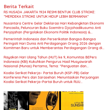
Berita Terkait
RS HUSADA JAKARTA 1924 RESMI BENTUK CLUB STROKE:
“MERDEKA STROKE UNTUK HIDUP LEBIH BERMAKNA”
Nusantara Centre Gelar Deklarasi Hari Kebangkitan Ekonomi
Pancasila, Peluncuran Buku Soemitro Djojohadikusumo Anti
Penjajahan (Pergolakan Ekonomi Politik Indonesia) &
Simposium Nasional “Urgensi Undang-Undang Perekonomian
Pemerintah Indonesia dan Perserikatan Bangsa-Bangsa
Nasional dan Kesejahteraan Sosial dalam Menata Bangsa
Peringati Hari Dunia Anti Perdagangan Orang 2026 dengan
Menuju Indonesia Emas 2045”,
Komitmen Baru untuk Memberantas Perdagangan Orang di
Era Digital
Rayakan Hari Ulang Tahun (HUT) ke 9, Komunitas BEPers
Indonesia (KBI) Kukuhkan Pengurus Hasil Musyawarah
Nasional (Munas) Pertama, Tema: “Penguatan dan
Pengembangan Organisasi KBI yang Berbasis Riset di seluruh
Koalisi Serikat Pekerja– Partai Buruh (KSP–PB) Gelar
Indonesia dan Mancanegara”.
Konferensi Pers dan Sarasehan: Menuntaskan Perjuangan
Koalisi Serikat Pekerja–Partai Buruh untuk RUU
Ketenagakerjaan Baru.