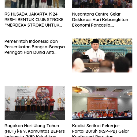
RS HUSADA JAKARTA 1924
Nusantara Centre Gelar
RESMI BENTUK CLUB STROKE:
Deklarasi Hari Kebangkitan
“MERDEKA STROKE UNTUK
Ekonomi Pancasila,
HIDUP LEBIH BERMAKNA”
Peluncuran Buku Soemitro
Djojohadikusumo Anti
Pemerintah Indonesia dan
Penjajahan (Pergolakan
Perserikatan Bangsa-Bangsa
Ekonomi Politik Indonesia) &
Peringati Hari Dunia Anti
Simposium Nasional “Urgensi
Perdagangan Orang 2026
Undang-Undang
dengan Komitmen Baru
Perekonomian Nasional dan
untuk Memberantas
Kesejahteraan Sosial dalam
Perdagangan Orang di Era
Menata Bangsa Menuju
Digital
Indonesia Emas 2045”,
Rayakan Hari Ulang Tahun
Koalisi Serikat Pekerja–
(HUT) ke 9, Komunitas BEPers
Partai Buruh (KSP–PB) Gelar
Indonesia (KBI) Kukuhkan
Konferensi Pers dan