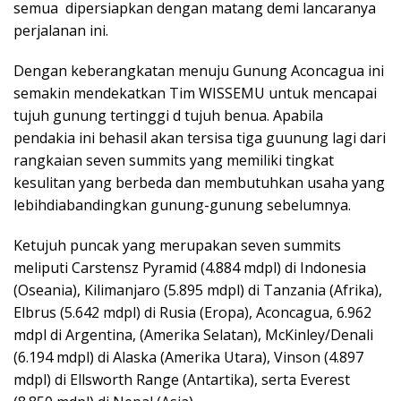
semua dipersiapkan dengan matang demi lancaranya
perjalanan ini.
Dengan keberangkatan menuju Gunung Aconcagua ini
semakin mendekatkan Tim WISSEMU untuk mencapai
tujuh gunung tertinggi d tujuh benua. Apabila
pendakia ini behasil akan tersisa tiga guunung lagi dari
rangkaian seven summits yang memiliki tingkat
kesulitan yang berbeda dan membutuhkan usaha yang
lebihdiabandingkan gunung-gunung sebelumnya.
Ketujuh puncak yang merupakan seven summits
meliputi Carstensz Pyramid (4.884 mdpl) di Indonesia
(Oseania), Kilimanjaro (5.895 mdpl) di Tanzania (Afrika),
Elbrus (5.642 mdpl) di Rusia (Eropa), Aconcagua, 6.962
mdpl di Argentina, (Amerika Selatan), McKinley/Denali
(6.194 mdpl) di Alaska (Amerika Utara), Vinson (4.897
mdpl) di Ellsworth Range (Antartika), serta Everest