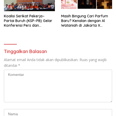
Mancanegara”.
Koalisi Serikat Pekerja–
Masih Bingung Cari Parfum
Partai Buruh (KSP–PB) Gelar
Baru? Kenalan dengan Al
Konferensi Pers dan
Wataniah di Jakarta X
Sarasehan: Menuntaskan
Beauty 2026
Perjuangan Koalisi Serikat
Pekerja–Partai Buruh untuk
RUU Ketenagakerjaan Baru.
Tinggalkan Balasan
Alamat email Anda tidak akan dipublikasikan.
Ruas yang wajib
ditandai
*