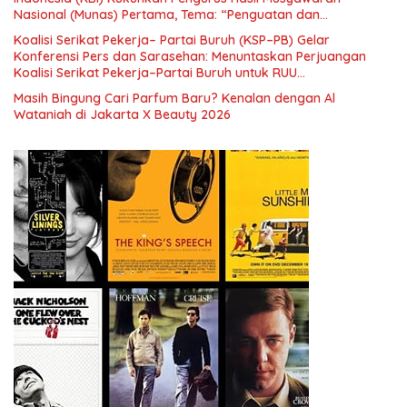
Nasional (Munas) Pertama, Tema: “Penguatan dan
Pengembangan Organisasi KBI yang Berbasis Riset di seluruh
Koalisi Serikat Pekerja– Partai Buruh (KSP–PB) Gelar
Indonesia dan Mancanegara”.
Konferensi Pers dan Sarasehan: Menuntaskan Perjuangan
Koalisi Serikat Pekerja–Partai Buruh untuk RUU
Ketenagakerjaan Baru.
Masih Bingung Cari Parfum Baru? Kenalan dengan Al
Wataniah di Jakarta X Beauty 2026