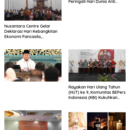
Peringati Hari Dunia Anti
Perdagangan Orang 2026
dengan Komitmen Baru
untuk Memberantas
Perdagangan Orang di Era
Nusantara Centre Gelar
Digital
Deklarasi Hari Kebangkitan
Ekonomi Pancasila,
Peluncuran Buku Soemitro
Djojohadikusumo Anti
Penjajahan (Pergolakan
Ekonomi Politik Indonesia) &
Simposium Nasional “Urgensi
Undang-Undang
Perekonomian Nasional dan
Kesejahteraan Sosial dalam
Menata Bangsa Menuju
Rayakan Hari Ulang Tahun
Indonesia Emas 2045”,
(HUT) ke 9, Komunitas BEPers
Indonesia (KBI) Kukuhkan
Pengurus Hasil Musyawarah
Nasional (Munas) Pertama,
Tema: “Penguatan dan
Pengembangan Organisasi
KBI yang Berbasis Riset di
seluruh Indonesia dan