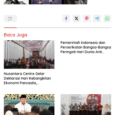
Baca Juga
Pemerintah Indonesia dan
Perserikatan Bangsa-Bangsa
Peringati Hari Dunia Anti
Perdagangan Orang 2026
dengan Komitmen Baru
untuk Memberantas
Perdagangan Orang di Era
Nusantara Centre Gelar
Digital
Deklarasi Hari Kebangkitan
Ekonomi Pancasila,
Peluncuran Buku Soemitro
Djojohadikusumo Anti
Penjajahan (Pergolakan
Ekonomi Politik Indonesia) &
Simposium Nasional “Urgensi
Undang-Undang