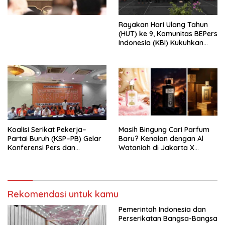
Perekonomian Nasional dan
Kesejahteraan Sosial dalam
Menata Bangsa Menuju
Rayakan Hari Ulang Tahun
Indonesia Emas 2045”,
(HUT) ke 9, Komunitas BEPers
Indonesia (KBI) Kukuhkan
Pengurus Hasil Musyawarah
Nasional (Munas) Pertama,
Tema: “Penguatan dan
Pengembangan Organisasi
KBI yang Berbasis Riset di
seluruh Indonesia dan
Mancanegara”.
Koalisi Serikat Pekerja–
Masih Bingung Cari Parfum
Partai Buruh (KSP–PB) Gelar
Baru? Kenalan dengan Al
Konferensi Pers dan
Wataniah di Jakarta X
Sarasehan: Menuntaskan
Beauty 2026
Perjuangan Koalisi Serikat
Pekerja–Partai Buruh untuk
RUU Ketenagakerjaan Baru.
Rekomendasi untuk kamu
Pemerintah Indonesia dan
Perserikatan Bangsa-Bangsa