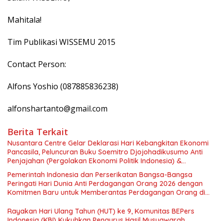
Mahitala!
Tim Publikasi WISSEMU 2015
Contact Person:
Alfons Yoshio (087885836238)
alfonshartanto@gmail.com
Berita Terkait
Nusantara Centre Gelar Deklarasi Hari Kebangkitan Ekonomi
Pancasila, Peluncuran Buku Soemitro Djojohadikusumo Anti
Penjajahan (Pergolakan Ekonomi Politik Indonesia) &
Simposium Nasional “Urgensi Undang-Undang Perekonomian
Pemerintah Indonesia dan Perserikatan Bangsa-Bangsa
Nasional dan Kesejahteraan Sosial dalam Menata Bangsa
Peringati Hari Dunia Anti Perdagangan Orang 2026 dengan
Menuju Indonesia Emas 2045”,
Komitmen Baru untuk Memberantas Perdagangan Orang di
Era Digital
Rayakan Hari Ulang Tahun (HUT) ke 9, Komunitas BEPers
Indonesia (KBI) Kukuhkan Pengurus Hasil Musyawarah