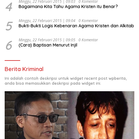
4
Minggu, 22 Februari 2015 | 09:03
0 Komentar
Bagaimana Kita Tahu Agama Kristen itu Benar?
5
Minggu, 22 Februari 2015 | 09:04
0 Komentar
Bukti-Bukti Logis Kebenaran Agama Kristen dan Alkitab
6
Minggu, 22 Februari 2015 | 09:05
0 Komentar
(Cara) Baptisan Menurut Injil
Berita Kriminal
Ini adalah contoh deskripsi untuk widget recent post wpberita,
anda bisa memasukkan deskripsi pada widget ini.