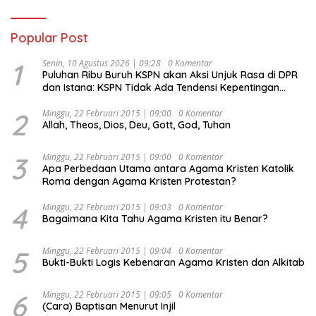
Popular Post
1
Senin, 10 Agustus 2026 | 09:28
0 Komentar
Puluhan Ribu Buruh KSPN akan Aksi Unjuk Rasa di DPR
dan Istana: KSPN Tidak Ada Tendensi Kepentingan
Politik dan Tidak Dikooptasi oleh Siapapun
2
Minggu, 22 Februari 2015 | 09:00
0 Komentar
Allah, Theos, Dios, Deu, Gott, God, Tuhan
3
Minggu, 22 Februari 2015 | 09:00
0 Komentar
Apa Perbedaan Utama antara Agama Kristen Katolik
Roma dengan Agama Kristen Protestan?
4
Minggu, 22 Februari 2015 | 09:03
0 Komentar
Bagaimana Kita Tahu Agama Kristen itu Benar?
5
Minggu, 22 Februari 2015 | 09:04
0 Komentar
Bukti-Bukti Logis Kebenaran Agama Kristen dan Alkitab
6
Minggu, 22 Februari 2015 | 09:05
0 Komentar
(Cara) Baptisan Menurut Injil