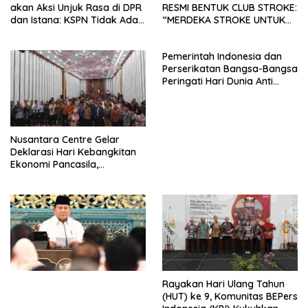
akan Aksi Unjuk Rasa di DPR
RESMI BENTUK CLUB STROKE:
dan Istana: KSPN Tidak Ada
“MERDEKA STROKE UNTUK
Tendensi Kepentingan Politik
HIDUP LEBIH BERMAKNA”
dan Tidak Dikooptasi oleh
Pemerintah Indonesia dan
Siapapun
Perserikatan Bangsa-Bangsa
Peringati Hari Dunia Anti
Perdagangan Orang 2026
dengan Komitmen Baru
untuk Memberantas
Perdagangan Orang di Era
Nusantara Centre Gelar
Digital
Deklarasi Hari Kebangkitan
Ekonomi Pancasila,
Peluncuran Buku Soemitro
Djojohadikusumo Anti
Penjajahan (Pergolakan
Ekonomi Politik Indonesia) &
Simposium Nasional “Urgensi
Undang-Undang
Perekonomian Nasional dan
Kesejahteraan Sosial dalam
Menata Bangsa Menuju
Rayakan Hari Ulang Tahun
Indonesia Emas 2045”,
(HUT) ke 9, Komunitas BEPers