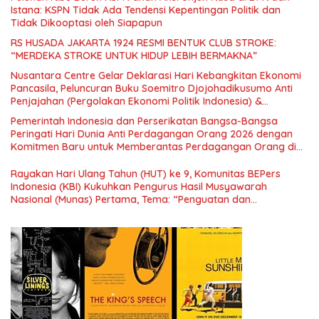
Istana: KSPN Tidak Ada Tendensi Kepentingan Politik dan
Tidak Dikooptasi oleh Siapapun
RS HUSADA JAKARTA 1924 RESMI BENTUK CLUB STROKE:
“MERDEKA STROKE UNTUK HIDUP LEBIH BERMAKNA”
Nusantara Centre Gelar Deklarasi Hari Kebangkitan Ekonomi
Pancasila, Peluncuran Buku Soemitro Djojohadikusumo Anti
Penjajahan (Pergolakan Ekonomi Politik Indonesia) &
Simposium Nasional “Urgensi Undang-Undang Perekonomian
Pemerintah Indonesia dan Perserikatan Bangsa-Bangsa
Nasional dan Kesejahteraan Sosial dalam Menata Bangsa
Peringati Hari Dunia Anti Perdagangan Orang 2026 dengan
Menuju Indonesia Emas 2045”,
Komitmen Baru untuk Memberantas Perdagangan Orang di
Era Digital
Rayakan Hari Ulang Tahun (HUT) ke 9, Komunitas BEPers
Indonesia (KBI) Kukuhkan Pengurus Hasil Musyawarah
Nasional (Munas) Pertama, Tema: “Penguatan dan
Pengembangan Organisasi KBI yang Berbasis Riset di seluruh
Indonesia dan Mancanegara”.