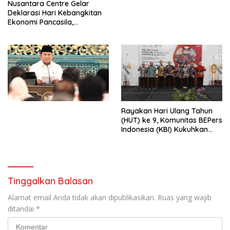
Nusantara Centre Gelar
Digital
Deklarasi Hari Kebangkitan
Ekonomi Pancasila,
Peluncuran Buku Soemitro
Djojohadikusumo Anti
Penjajahan (Pergolakan
Ekonomi Politik Indonesia) &
Simposium Nasional “Urgensi
Undang-Undang
Perekonomian Nasional dan
Kesejahteraan Sosial dalam
Menata Bangsa Menuju
Rayakan Hari Ulang Tahun
Indonesia Emas 2045”,
(HUT) ke 9, Komunitas BEPers
Indonesia (KBI) Kukuhkan
Pengurus Hasil Musyawarah
Nasional (Munas) Pertama,
Tema: “Penguatan dan
Pengembangan Organisasi
KBI yang Berbasis Riset di
Tinggalkan Balasan
seluruh Indonesia dan
Mancanegara”.
Alamat email Anda tidak akan dipublikasikan.
Ruas yang wajib
ditandai
*