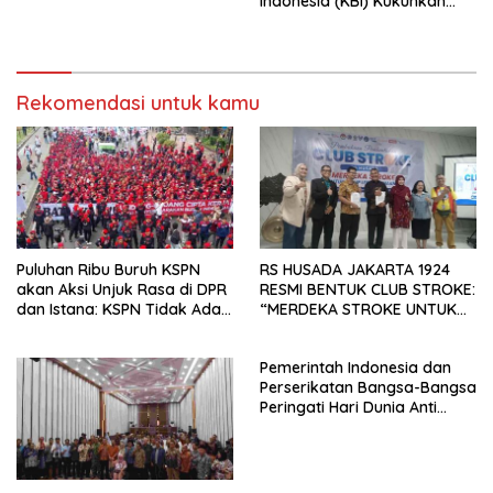
Indonesia (KBI) Kukuhkan
Pengurus Hasil Musyawarah
Nasional (Munas) Pertama,
Tema: “Penguatan dan
Pengembangan Organisasi
Rekomendasi untuk kamu
KBI yang Berbasis Riset di
seluruh Indonesia dan
Mancanegara”.
Puluhan Ribu Buruh KSPN
RS HUSADA JAKARTA 1924
akan Aksi Unjuk Rasa di DPR
RESMI BENTUK CLUB STROKE:
dan Istana: KSPN Tidak Ada
“MERDEKA STROKE UNTUK
Tendensi Kepentingan Politik
HIDUP LEBIH BERMAKNA”
dan Tidak Dikooptasi oleh
Pemerintah Indonesia dan
Siapapun
Perserikatan Bangsa-Bangsa
Peringati Hari Dunia Anti
Perdagangan Orang 2026
dengan Komitmen Baru
untuk Memberantas
Perdagangan Orang di Era