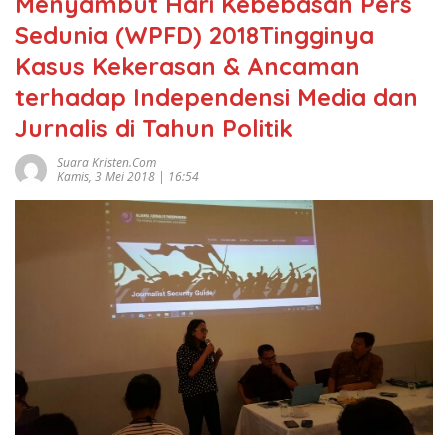
Menyambut Hari Kebebasan Pers
Sedunia (WPFD) 2018Tingginya
Kasus Kekerasan & Ancaman
terhadap Independensi Media dan
Jurnalis di Tahun Politik
Suara Kristen.com
Kamis, 3 Mei 2018 | 16:54