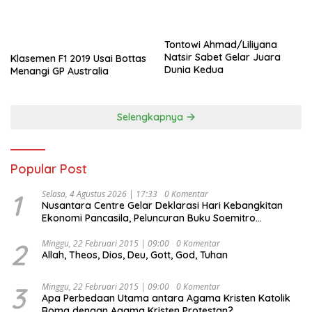
Tontowi Ahmad/Liliyana
Natsir Sabet Gelar Juara
Klasemen F1 2019 Usai Bottas
Dunia Kedua
Menangi GP Australia
Selengkapnya
Popular Post
1
Selasa, 4 Agustus 2026 | 17:33
0 Komentar
Nusantara Centre Gelar Deklarasi Hari Kebangkitan
Ekonomi Pancasila, Peluncuran Buku Soemitro
Djojohadikusumo Anti Penjajahan (Pergolakan
Ekonomi Politik Indonesia) & Simposium Nasional
2
Minggu, 22 Februari 2015 | 09:00
0 Komentar
Allah, Theos, Dios, Deu, Gott, God, Tuhan
“Urgensi Undang-Undang Perekonomian Nasional dan
Kesejahteraan Sosial dalam Menata Bangsa Menuju
Indonesia Emas 2045”,
3
Minggu, 22 Februari 2015 | 09:00
0 Komentar
Apa Perbedaan Utama antara Agama Kristen Katolik
Roma dengan Agama Kristen Protestan?