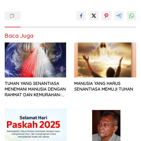
Baca Juga
TUHAN YANG SENANTIASA
MANUSIA YANG HARUS
MENEMANI MANUSIA DENGAN
SENANTIASA MEMUJI TUHAN
RAHMAT DAN KEMURAHAN-
NYA