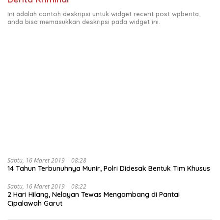
Ini adalah contoh deskripsi untuk widget recent post wpberita,
anda bisa memasukkan deskripsi pada widget ini.
Sabtu, 16 Maret 2019 | 08:28
14 Tahun Terbunuhnya Munir, Polri Didesak Bentuk Tim Khusus
Sabtu, 16 Maret 2019 | 08:22
2 Hari Hilang, Nelayan Tewas Mengambang di Pantai
Cipalawah Garut