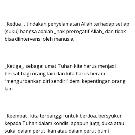
_Kedua_ , tindakan penyelamatan Allah terhadap setiap
(suku) bangsa adalah _hak prerogatif Allah_ dan tidak
bisa diintervensi oleh manusia.
_Ketiga_, sebagai umat Tuhan kita harus menjadi
berkat bagi orang lain dan kita harus berani
“mengurbankan diri sendiri” demi kepentingan orang
lain.
_Keempat_ kita terpanggil untuk berdoa, bersyukur
kepada Tuhan dalam kondisi apapun juga; duka atau
suka, dalam perut ikan atau dalam perut bumi.