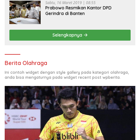
Sabtu, 16 Maret 2019 | 08:55
Prabowo Resmikan Kantor DPD
Gerindra di Banten
Selengkapnya
Berita Olahraga
Ini contoh widget dengan style gallery pada kategori olahraga,
anda bisa mengaturnya pada widget recent post wpberita.