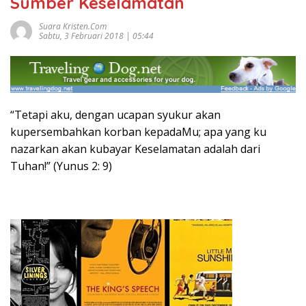
Sumber Keselamatan
Suara Kristen.com
Sabtu, 3 Februari 2018 | 05:44
“Tetapi aku, dengan ucapan syukur akan
kupersembahkan korban kepadaMu; apa yang ku
nazarkan akan kubayar Keselamatan adalah dari
Tuhan!” (Yunus 2: 9)