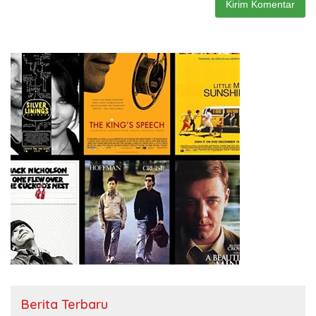
Berita Terbaru