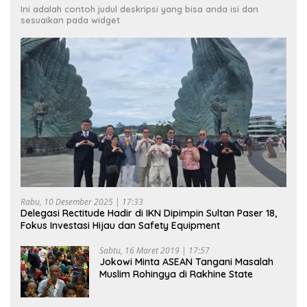
Ini adalah contoh judul deskripsi yang bisa anda isi dan
sesuaikan pada widget
Rabu, 10 Desember 2025 | 17:33
Delegasi Rectitude Hadir di IKN Dipimpin Sultan Paser 18,
Fokus Investasi Hijau dan Safety Equipment
Sabtu, 16 Maret 2019 | 17:57
Jokowi Minta ASEAN Tangani Masalah
Muslim Rohingya di Rakhine State