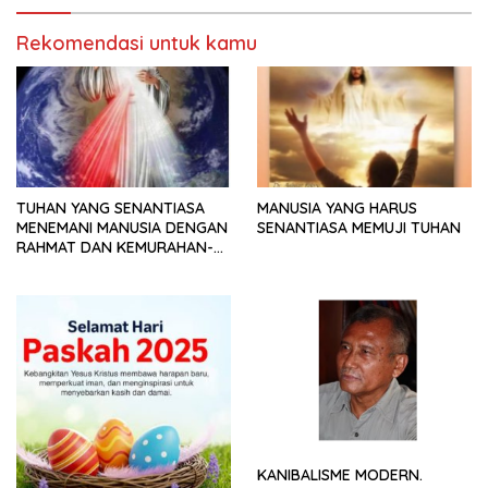
Rekomendasi untuk kamu
TUHAN YANG SENANTIASA
MANUSIA YANG HARUS
MENEMANI MANUSIA DENGAN
SENANTIASA MEMUJI TUHAN
RAHMAT DAN KEMURAHAN-
NYA
KANIBALISME MODERN.