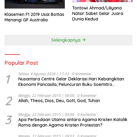
Tontowi Ahmad/Liliyana
Natsir Sabet Gelar Juara
Klasemen F1 2019 Usai Bottas
Dunia Kedua
Menangi GP Australia
Selengkapnya
Popular Post
1
Selasa, 4 Agustus 2026 | 17:33
0 Komentar
Nusantara Centre Gelar Deklarasi Hari Kebangkitan
Ekonomi Pancasila, Peluncuran Buku Soemitro
Djojohadikusumo Anti Penjajahan (Pergolakan
Ekonomi Politik Indonesia) & Simposium Nasional
2
Minggu, 22 Februari 2015 | 09:00
0 Komentar
Allah, Theos, Dios, Deu, Gott, God, Tuhan
“Urgensi Undang-Undang Perekonomian Nasional dan
Kesejahteraan Sosial dalam Menata Bangsa Menuju
Indonesia Emas 2045”,
3
Minggu, 22 Februari 2015 | 09:00
0 Komentar
Apa Perbedaan Utama antara Agama Kristen Katolik
Roma dengan Agama Kristen Protestan?
Minggu, 22 Februari 2015 | 09:03
0 Komentar