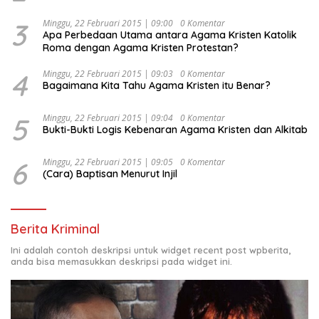
Kesejahteraan Sosial dalam Menata Bangsa Menuju
Indonesia Emas 2045”,
3
Minggu, 22 Februari 2015 | 09:00
0 Komentar
Apa Perbedaan Utama antara Agama Kristen Katolik
Roma dengan Agama Kristen Protestan?
4
Minggu, 22 Februari 2015 | 09:03
0 Komentar
Bagaimana Kita Tahu Agama Kristen itu Benar?
5
Minggu, 22 Februari 2015 | 09:04
0 Komentar
Bukti-Bukti Logis Kebenaran Agama Kristen dan Alkitab
6
Minggu, 22 Februari 2015 | 09:05
0 Komentar
(Cara) Baptisan Menurut Injil
Berita Kriminal
Ini adalah contoh deskripsi untuk widget recent post wpberita,
anda bisa memasukkan deskripsi pada widget ini.