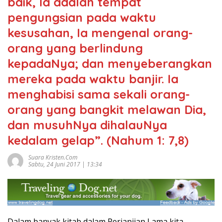
baik, Ia adalah tempat
pengungsian pada waktu
kesusahan, Ia mengenal orang-
orang yang berlindung
kepadaNya; dan menyeberangkan
mereka pada waktu banjir. Ia
menghabisi sama sekali orang-
orang yang bangkit melawan Dia,
dan musuhNya dihalauNya
kedalam gelap”. (Nahum 1: 7,8)
Suara Kristen.com
Sabtu, 24 Juni 2017 | 13:34
Dalam banyak kitab dalam Perjanjian Lama kita