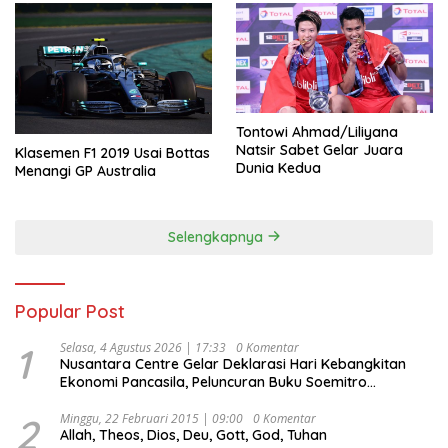
Tontowi Ahmad/Liliyana
Natsir Sabet Gelar Juara
Klasemen F1 2019 Usai Bottas
Dunia Kedua
Menangi GP Australia
Selengkapnya
Popular Post
1
Selasa, 4 Agustus 2026 | 17:33
0 Komentar
Nusantara Centre Gelar Deklarasi Hari Kebangkitan
Ekonomi Pancasila, Peluncuran Buku Soemitro
Djojohadikusumo Anti Penjajahan (Pergolakan
Ekonomi Politik Indonesia) & Simposium Nasional
2
Minggu, 22 Februari 2015 | 09:00
0 Komentar
Allah, Theos, Dios, Deu, Gott, God, Tuhan
“Urgensi Undang-Undang Perekonomian Nasional dan