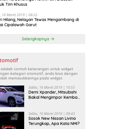
uk Tim Khusus
, 16 Maret 2019 | 08:22
ri Hilang, Nelayan Tewas Mengambang di
ai Cipalawah Garut
Selengkapnya
tomotif
i adalah contoh keterangan untuk widget
ngan kategori otomotif, anda bisa dengan
dah memasukkannya pada widget.
Sabtu, 16 Maret 2019 | 10:53
Demi Xpander, Mitsubishi
Bakal Mengimpor Kembali
Pajero Sport
Sabtu, 16 Maret 2019 | 09:43
Sosok New Nissan Livina
Terungkap, Apa Kata NMI?