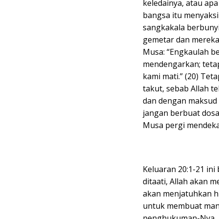
keledainya, atau ap
bangsa itu menyaks
sangkakala berbunyi
gemetar dan mereka 
Musa: “Engkaulah be
mendengarkan; tetap
kami mati.” (20) Tet
takut, sebab Allah
dan dengan maksud 
jangan berbuat dosa.
Musa pergi mendekat
Keluaran 20:1-21 ini 
ditaati, Allah akan 
akan menjatuhkan h
untuk membuat manu
penghukuman-Nya, i