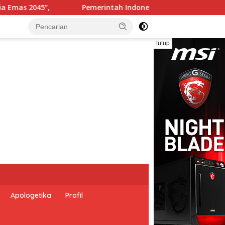
nesia dan Perserikatan Bangsa-Bangsa Peringati Hari Dunia A
tutup
Apologetika
Profil