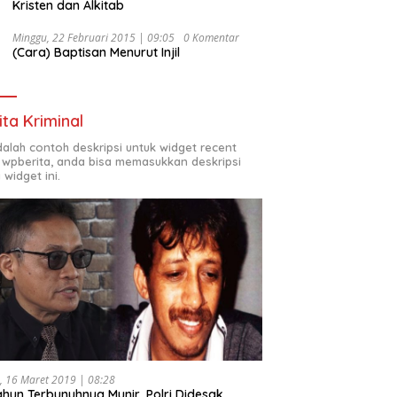
Kristen dan Alkitab
Minggu, 22 Februari 2015 | 09:05
0 Komentar
(Cara) Baptisan Menurut Injil
ita Kriminal
adalah contoh deskripsi untuk widget recent
 wpberita, anda bisa memasukkan deskripsi
 widget ini.
, 16 Maret 2019 | 08:28
ahun Terbunuhnya Munir, Polri Didesak