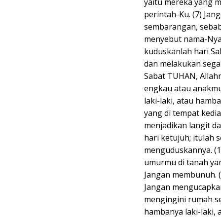
yaitu mereka yang m
perintah-Ku. (7) J
sembarangan, seba
menyebut nama-Nya 
kuduskanlah hari Sa
dan melakukan segala
Sabat TUHAN, Allah
engkau atau anakmu
laki-laki, atau ham
yang di tempat ked
menjadikan langit da
hari ketujuh; itula
menguduskannya. (12
umurmu di tanah yan
Jangan membunuh. (14
Jangan mengucapkan
mengingini rumah se
hambanya laki-laki,