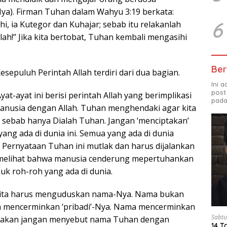
a). Firman Tuhan dalam Wahyu 3:19 berkata:
6
i, ia Kutegor dan Kuhajar; sebab itu relakanlah
ah!” Jika kita bertobat, Tuhan kembali mengasihi
Ber
esepuluh Perintah Allah terdiri dari dua bagian.
Ini 
post
yat-ayat ini berisi perintah Allah yang berimplikasi
pada
nusia dengan Allah. Tuhan menghendaki agar kita
sebab hanya Dialah Tuhan. Jangan ‘menciptakan’
ang ada di dunia ini. Semua yang ada di dunia
. Pernyataan Tuhan ini mutlak dan harus dijalankan
h melihat bahwa manusia cenderung mepertuhankan
k roh-roh yang ada di dunia.
kita harus menguduskan nama-Nya. Nama bukan
 mencerminkan ‘pribadi’-Nya. Nama mencerminkan
Sabtu
katakan jangan menyebut nama Tuhan dengan
14 T