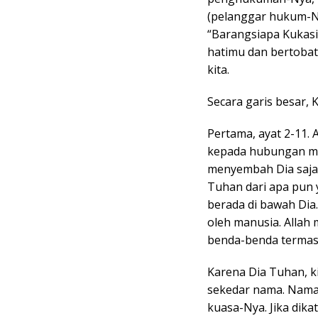
(pelanggar hukum-Ny
“Barangsiapa Kukasih
hatimu dan bertobatl
kita.
Secara garis besar, K
Pertama, ayat 2-11. A
kepada hubungan ma
menyembah Dia saja 
Tuhan dari apa pun y
berada di bawah Dia
oleh manusia. Alla
benda-benda termasu
Karena Dia Tuhan, 
sekedar nama. Nama
kuasa-Nya. Jika di