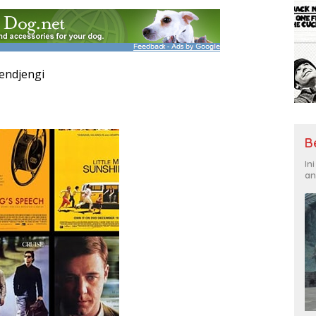
jendjengi
B
In
an