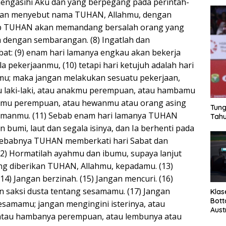
engasihi Aku dan yang berpegang pada perintah-
angan menyebut nama TUHAN, Allahmu, dengan
b TUHAN akan memandang bersalah orang yang
dengan sembarangan. (8) Ingatlah dan
bat: (9) enam hari lamanya engkau akan bekerja
 pekerjaanmu, (10) tetapi hari ketujuh adalah hari
mu; maka jangan melakukan sesuatu pekerjaan,
 laki-laki, atau anakmu perempuan, atau hambamu
bamu perempuan, atau hewanmu atau orang asing
Tung
iamanmu. (11) Sebab enam hari lamanya TUHAN
Tahu
n bumi, laut dan segala isinya, dan Ia berhenti pada
h sebabnya TUHAN memberkati hari Sabat dan
) Hormatilah ayahmu dan ibumu, supaya lanjut
g diberikan TUHAN, Allahmu, kepadamu. (13)
) Jangan berzinah. (15) Jangan mencuri. (16)
 saksi dusta tentang sesamamu. (17) Jangan
Klas
Bott
samamu; jangan mengingini isterinya, atau
Aust
 atau hambanya perempuan, atau lembunya atau