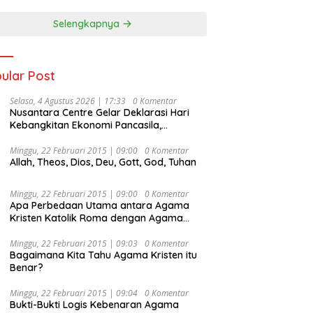
Selengkapnya
ular Post
Selasa, 4 Agustus 2026 | 17:33
0 Komentar
Nusantara Centre Gelar Deklarasi Hari
Kebangkitan Ekonomi Pancasila,
Peluncuran Buku Soemitro
Djojohadikusumo Anti Penjajahan
Minggu, 22 Februari 2015 | 09:00
0 Komentar
Allah, Theos, Dios, Deu, Gott, God, Tuhan
(Pergolakan Ekonomi Politik Indonesia) &
Simposium Nasional “Urgensi Undang-
Undang Perekonomian Nasional dan
Minggu, 22 Februari 2015 | 09:00
0 Komentar
Kesejahteraan Sosial dalam Menata
Apa Perbedaan Utama antara Agama
Bangsa Menuju Indonesia Emas 2045”,
Kristen Katolik Roma dengan Agama
Kristen Protestan?
Minggu, 22 Februari 2015 | 09:03
0 Komentar
Bagaimana Kita Tahu Agama Kristen itu
Benar?
Minggu, 22 Februari 2015 | 09:04
0 Komentar
Bukti-Bukti Logis Kebenaran Agama