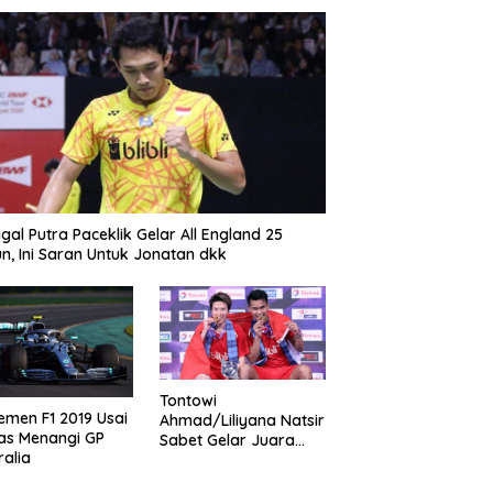
gal Putra Paceklik Gelar All England 25
n, Ini Saran Untuk Jonatan dkk
Tontowi
emen F1 2019 Usai
Ahmad/Liliyana Natsir
as Menangi GP
Sabet Gelar Juara
ralia
Dunia Kedua