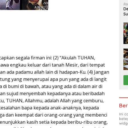
Ra
De
Su
Sa
capkan segala firman ini: (2) “Akulah TUHAN,
wa engkau keluar dari tanah Mesir, dari tempat
an ada padamu allah lain di hadapan-Ku. (4) Jangan
ung yang menyerupai apa pun yang ada di langit
a di bumi di bawah, atau yang ada di dalam air di
ngan sujud menyembah kepadanya atau beribadah
u, TUHAN, Allahmu, adalah Allah yang cemburu,
Ber
esalahan bapa kepada anak-anaknya, kepada
Ini 
iga dan keempat dari orang-orang yang membenci
kate
menunjukkan kasih setia kepada beribu-ribu orang,
widg