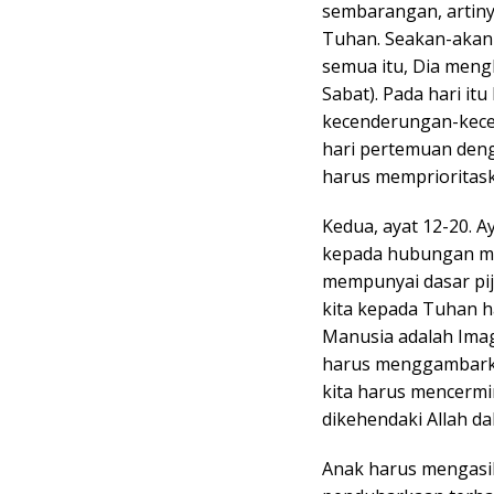
sembarangan, arti
Tuhan. Seakan-akan 
semua itu, Dia meng
Sabat). Pada hari it
kecenderungan-kece
hari pertemuan deng
harus memprioritaska
Kedua, ayat 12-20. Ay
kepada hubungan ma
mempunyai dasar pi
kita kepada Tuhan 
Manusia adalah Imag
harus menggambarkan 
kita harus mencermi
dikehendaki Allah d
Anak harus mengasih