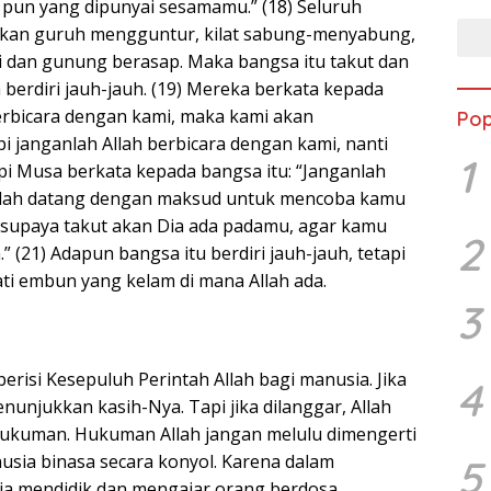
a pun yang dipunyai sesamamu.” (18) Seluruh
ikan guruh mengguntur, kilat sabung-menyabung,
 dan gunung berasap. Maka bangsa itu takut dan
berdiri jauh-jauh. (19) Mereka berkata kepada
rbicara dengan kami, maka kami akan
Pop
i janganlah Allah berbicara dengan kami, nanti
1
api Musa berkata kepada bangsa itu: “Janganlah
 telah datang dengan maksud untuk mencoba kamu
supaya takut akan Dia ada padamu, agar kamu
2
” (21) Adapun bangsa itu berdiri jauh-jauh, tetapi
i embun yang kelam di mana Allah ada.
3
berisi Kesepuluh Perintah Allah bagi manusia. Jika
4
menunjukkan kasih-Nya. Tapi jika dilanggar, Allah
ukuman. Hukuman Allah jangan melulu dimengerti
sia binasa secara konyol. Karena dalam
5
a mendidik dan mengajar orang berdosa