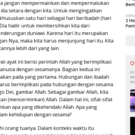
nya jangan mempermainkan dan mempermalukan
Bent
dia setara dengan kita. Untuk mengingatkan
Sabtu
khususkan satu hari sebagai hari beribadah (hari
2 Ha
u Dia hadir untuk membersihkan kita dari
Pant
nderungan duniawi. Karena hari itu merupakan
an-Nya, maka kita harus menjunjung hari itu. Kita
nnya lebih dari yang lain.
at-ayat ini berisi perintah Allah yang berimplikasi
O
nusia dengan sesamanya. Bagian kedua ini
In
jakan pada yang pertama. Hubungan dan ibadah
de
mu
harus berimplikasi pada hubungan dengan sesama.
o Dei, gambar Allah. Sebagai gambar Allah, kita
(mencerminkan) Allah. Dalam hal ini, sifat-sifat
nkan apa yang dikehendaki Allah. Apa yang
alam kehidupan dengan sesama?
i orang tuanya. Dalam konteks waktu itu