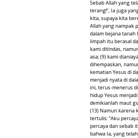
Sebab Allah yang tel
terang!”, Ia juga y
kita, supaya kita b
Allah yang nampak pa
dalam bejana tanah 
limpah itu berasal da
kami ditindas, namun
asa; (9) kami diania
dihempaskan, namun 
kematian Yesus di d
menjadi nyata di dal
ini, terus-menerus 
hidup Yesus menjadi 
demikianlah maut gia
(13) Namun karena k
tertulis: “Aku perca
percaya dan sebab it
bahwa Ia, yang tel