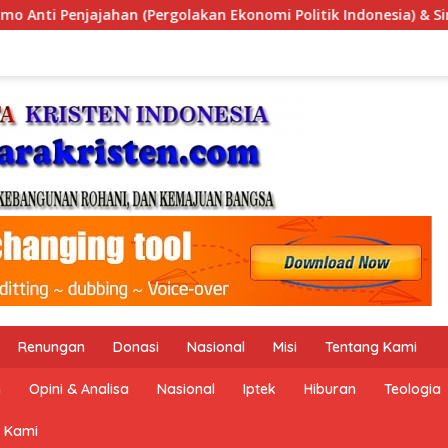
mi Politik Indonesia) & Simposium Nasional “Urgensi Undang-U
Renungan
Donasi
Nasional
Misi
Tentang Kami
n
Opini & Analisa
Nasional
Iptek
Hiburan
Teologia
 Kami