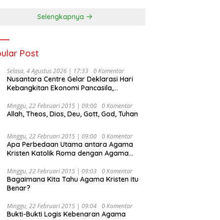
Selengkapnya
ular Post
Selasa, 4 Agustus 2026 | 17:33
0 Komentar
Nusantara Centre Gelar Deklarasi Hari
Kebangkitan Ekonomi Pancasila,
Peluncuran Buku Soemitro
Djojohadikusumo Anti Penjajahan
Minggu, 22 Februari 2015 | 09:00
0 Komentar
Allah, Theos, Dios, Deu, Gott, God, Tuhan
(Pergolakan Ekonomi Politik Indonesia) &
Simposium Nasional “Urgensi Undang-
Undang Perekonomian Nasional dan
Minggu, 22 Februari 2015 | 09:00
0 Komentar
Kesejahteraan Sosial dalam Menata
Apa Perbedaan Utama antara Agama
Bangsa Menuju Indonesia Emas 2045”,
Kristen Katolik Roma dengan Agama
Kristen Protestan?
Minggu, 22 Februari 2015 | 09:03
0 Komentar
Bagaimana Kita Tahu Agama Kristen itu
Benar?
Minggu, 22 Februari 2015 | 09:04
0 Komentar
Bukti-Bukti Logis Kebenaran Agama