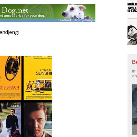
jendjengi
B
In
an