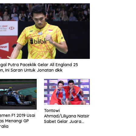
gal Putra Paceklik Gelar All England 25
n, Ini Saran Untuk Jonatan dkk
Tontowi
emen F1 2019 Usai
Ahmad/Liliyana Natsir
as Menangi GP
Sabet Gelar Juara
ralia
Dunia Kedua