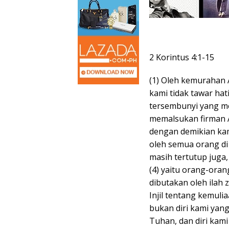
2 Korintus 4:1-15
(1) Oleh kemurahan A
kami tidak tawar hat
tersembunyi yang mem
memalsukan firman A
dengan demikian ka
oleh semua orang di h
masih tertutup juga,
(4) yaitu orang-oran
dibutakan oleh ilah 
Injil tentang kemuli
bukan diri kami yang
Tuhan, dan diri kam