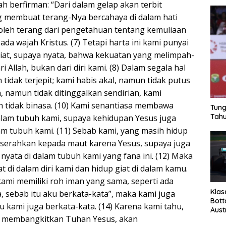
ah berfirman: “Dari dalam gelap akan terbit
ang membuat terang-Nya bercahaya di dalam hati
eroleh terang dari pengetahuan tentang kemuliaan
da wajah Kristus. (7) Tetapi harta ini kami punyai
liat, supaya nyata, bahwa kekuatan yang melimpah-
ri Allah, bukan dari diri kami. (8) Dalam segala hal
 tidak terjepit; kami habis akal, namun tidak putus
ya, namun tidak ditinggalkan sendirian, kami
tidak binasa. (10) Kami senantiasa membawa
Tung
Tahu
alam tubuh kami, supaya kehidupan Yesus juga
am tubuh kami. (11) Sebab kami, yang masih hidup
diserahkan kepada maut karena Yesus, supaya juga
nyata di dalam tubuh kami yang fana ini. (12) Maka
t di dalam diri kami dan hidup giat di dalam kamu.
ami memiliki roh iman yang sama, seperti ada
Klas
ya, sebab itu aku berkata-kata”, maka kami juga
Bott
u kami juga berkata-kata. (14) Karena kami tahu,
Aust
ah membangkitkan Tuhan Yesus, akan