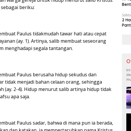
an warga gereja untuk hidup menurut salib Kristus.
Bent
 sebagai beriku:
Sabtu
2 Ha
Pant
embuat Paulus tidakmudah tawar hati atau cepat
ayanan (ay. 1). Artinya, salib membuat seseorang
am menghadapi segala tantangan.
O
In
membuat Paulus berusaha hidup sekudus dan
de
mu
ar tidak menjadi bahan celaan orang, sehingga
(ay. 2-4). Hidup menurut salib artinya hidup tidak
fsu apa saja.
embuat Paulus sadar, bahwa di mana pun ia berada,
ukan dan katakan, ia mempertaruhkan nama Kristus