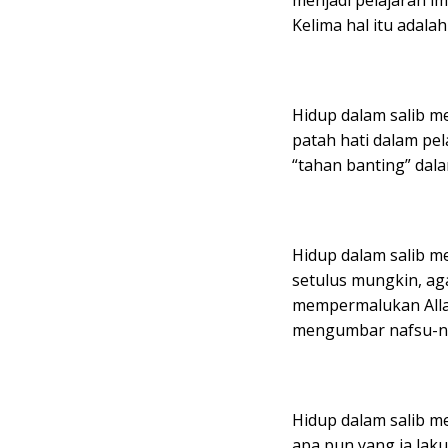
menjadi pelajaran im
Kelima hal itu adalah
Hidup dalam salib m
patah hati dalam pel
“tahan banting” dal
Hidup dalam salib 
setulus mungkin, ag
mempermalukan Allah 
mengumbar nafsu-na
Hidup dalam salib m
apa pun yang ia lak