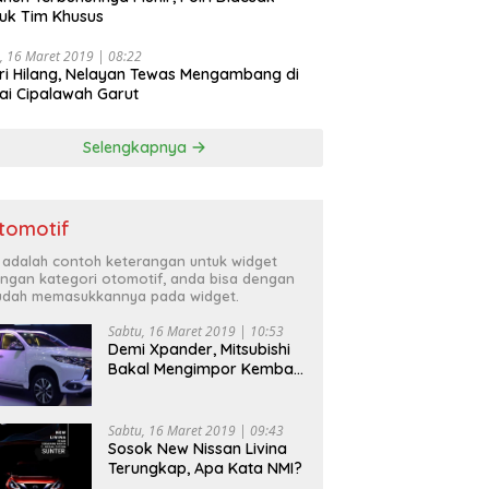
uk Tim Khusus
, 16 Maret 2019 | 08:22
ri Hilang, Nelayan Tewas Mengambang di
ai Cipalawah Garut
Selengkapnya
tomotif
i adalah contoh keterangan untuk widget
ngan kategori otomotif, anda bisa dengan
dah memasukkannya pada widget.
Sabtu, 16 Maret 2019 | 10:53
Demi Xpander, Mitsubishi
Bakal Mengimpor Kembali
Pajero Sport
Sabtu, 16 Maret 2019 | 09:43
Sosok New Nissan Livina
Terungkap, Apa Kata NMI?