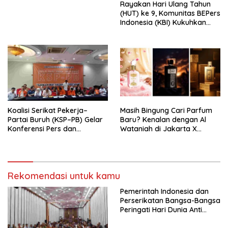
Rayakan Hari Ulang Tahun
Indonesia Emas 2045”,
(HUT) ke 9, Komunitas BEPers
Indonesia (KBI) Kukuhkan
Pengurus Hasil Musyawarah
Nasional (Munas) Pertama,
Tema: “Penguatan dan
Pengembangan Organisasi
KBI yang Berbasis Riset di
seluruh Indonesia dan
Mancanegara”.
Koalisi Serikat Pekerja–
Masih Bingung Cari Parfum
Partai Buruh (KSP–PB) Gelar
Baru? Kenalan dengan Al
Konferensi Pers dan
Wataniah di Jakarta X
Sarasehan: Menuntaskan
Beauty 2026
Perjuangan Koalisi Serikat
Pekerja–Partai Buruh untuk
RUU Ketenagakerjaan Baru.
Rekomendasi untuk kamu
Pemerintah Indonesia dan
Perserikatan Bangsa-Bangsa
Peringati Hari Dunia Anti
Perdagangan Orang 2026