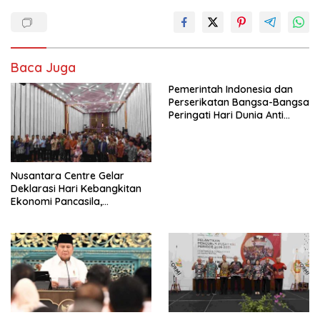
Baca Juga
Pemerintah Indonesia dan
Perserikatan Bangsa-Bangsa
Peringati Hari Dunia Anti
Perdagangan Orang 2026
dengan Komitmen Baru
untuk Memberantas
Perdagangan Orang di Era
Nusantara Centre Gelar
Digital
Deklarasi Hari Kebangkitan
Ekonomi Pancasila,
Peluncuran Buku Soemitro
Djojohadikusumo Anti
Penjajahan (Pergolakan
Ekonomi Politik Indonesia) &
Simposium Nasional “Urgensi
Undang-Undang
Perekonomian Nasional dan
Kesejahteraan Sosial dalam
Menata Bangsa Menuju