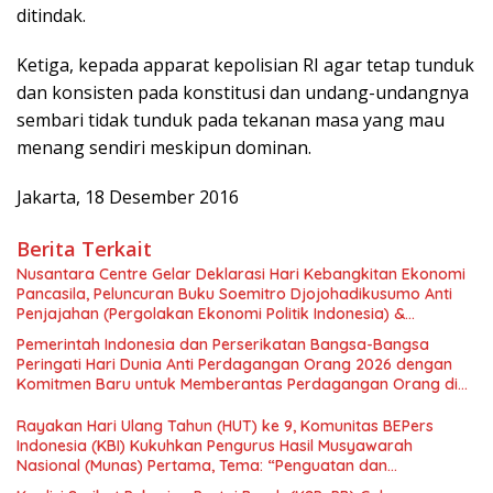
ditindak.
Ketiga, kepada apparat kepolisian RI agar tetap tunduk
dan konsisten pada konstitusi dan undang-undangnya
sembari tidak tunduk pada tekanan masa yang mau
menang sendiri meskipun dominan.
Jakarta, 18 Desember 2016
Berita Terkait
Nusantara Centre Gelar Deklarasi Hari Kebangkitan Ekonomi
Pancasila, Peluncuran Buku Soemitro Djojohadikusumo Anti
Penjajahan (Pergolakan Ekonomi Politik Indonesia) &
Simposium Nasional “Urgensi Undang-Undang Perekonomian
Pemerintah Indonesia dan Perserikatan Bangsa-Bangsa
Nasional dan Kesejahteraan Sosial dalam Menata Bangsa
Peringati Hari Dunia Anti Perdagangan Orang 2026 dengan
Menuju Indonesia Emas 2045”,
Komitmen Baru untuk Memberantas Perdagangan Orang di
Era Digital
Rayakan Hari Ulang Tahun (HUT) ke 9, Komunitas BEPers
Indonesia (KBI) Kukuhkan Pengurus Hasil Musyawarah
Nasional (Munas) Pertama, Tema: “Penguatan dan
Pengembangan Organisasi KBI yang Berbasis Riset di seluruh