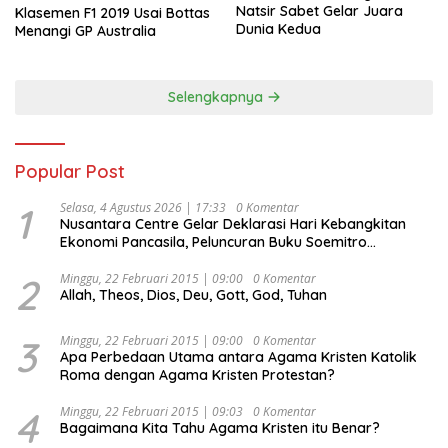
Natsir Sabet Gelar Juara
Klasemen F1 2019 Usai Bottas
Dunia Kedua
Menangi GP Australia
Selengkapnya
Popular Post
1
Selasa, 4 Agustus 2026 | 17:33
0 Komentar
Nusantara Centre Gelar Deklarasi Hari Kebangkitan
Ekonomi Pancasila, Peluncuran Buku Soemitro
Djojohadikusumo Anti Penjajahan (Pergolakan
Ekonomi Politik Indonesia) & Simposium Nasional
2
Minggu, 22 Februari 2015 | 09:00
0 Komentar
Allah, Theos, Dios, Deu, Gott, God, Tuhan
“Urgensi Undang-Undang Perekonomian Nasional dan
Kesejahteraan Sosial dalam Menata Bangsa Menuju
Indonesia Emas 2045”,
3
Minggu, 22 Februari 2015 | 09:00
0 Komentar
Apa Perbedaan Utama antara Agama Kristen Katolik
Roma dengan Agama Kristen Protestan?
4
Minggu, 22 Februari 2015 | 09:03
0 Komentar
Bagaimana Kita Tahu Agama Kristen itu Benar?