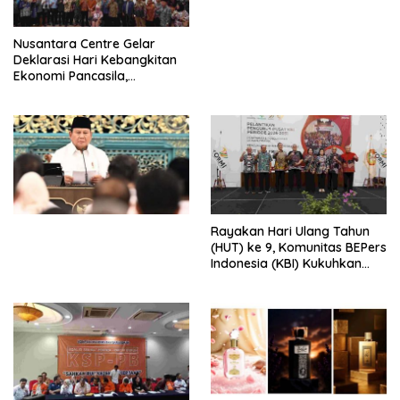
dengan Komitmen Baru
untuk Memberantas
Perdagangan Orang di Era
Nusantara Centre Gelar
Digital
Deklarasi Hari Kebangkitan
Ekonomi Pancasila,
Peluncuran Buku Soemitro
Djojohadikusumo Anti
Penjajahan (Pergolakan
Ekonomi Politik Indonesia) &
Simposium Nasional “Urgensi
Undang-Undang
Perekonomian Nasional dan
Kesejahteraan Sosial dalam
Menata Bangsa Menuju
Rayakan Hari Ulang Tahun
Indonesia Emas 2045”,
(HUT) ke 9, Komunitas BEPers
Indonesia (KBI) Kukuhkan
Pengurus Hasil Musyawarah
Nasional (Munas) Pertama,
Tema: “Penguatan dan
Pengembangan Organisasi
KBI yang Berbasis Riset di
seluruh Indonesia dan
Mancanegara”.