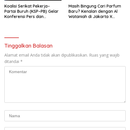
Koalisi Serikat Pekerja–
Masih Bingung Cari Parfum
Partai Buruh (KSP–PB) Gelar
Baru? Kenalan dengan Al
Konferensi Pers dan
Wataniah di Jakarta X
Sarasehan: Menuntaskan
Beauty 2026
Perjuangan Koalisi Serikat
Pekerja–Partai Buruh untuk
RUU Ketenagakerjaan Baru.
Tinggalkan Balasan
Alamat email Anda tidak akan dipublikasikan.
Ruas yang wajib
ditandai
*