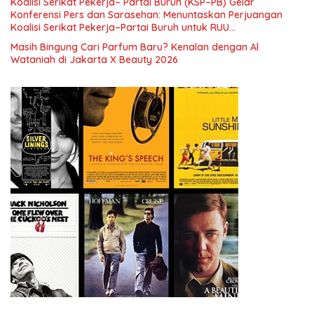
Koalisi Serikat Pekerja– Partai Buruh (KSP–PB) Gelar
Indonesia dan Mancanegara”.
Konferensi Pers dan Sarasehan: Menuntaskan Perjuangan
Koalisi Serikat Pekerja–Partai Buruh untuk RUU
Ketenagakerjaan Baru.
Masih Bingung Cari Parfum Baru? Kenalan dengan Al
Wataniah di Jakarta X Beauty 2026