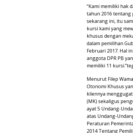
“Kami memiliki hak 
tahun 2016 tentang 
sekarang ini, itu sa
kursi kami yang mew
khusus dengan mekan
dalam pemilihan Gub
Februari 2017. Hal 
anggota DPR PB yang
memiliki 11 kursi.”te
Menurut Filep Wamaf
Otonomi Khusus yang
kliennya menggugat 
(MK) sekaligus pengu
ayat 5 Undang-Unda
atas Undang-Undang
Peraturan Pemerin
2014 Tentang Pemili