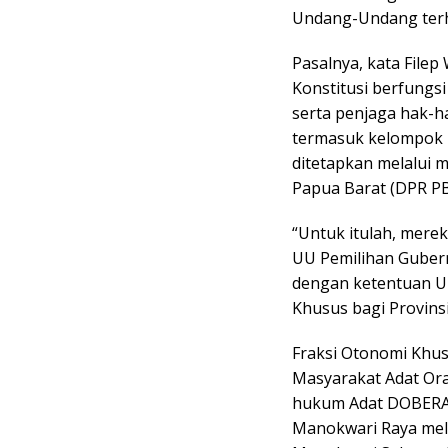
Undang-Undang terh
Pasalnya, kata File
Konstitusi berfungsi
serta penjaga hak-h
termasuk kelompok 
ditetapkan melalui
Papua Barat (DPR PB
“Untuk itulah, mer
UU Pemilihan Gubern
dengan ketentuan U
Khusus bagi Provins
Fraksi Otonomi Khus
Masyarakat Adat Ora
hukum Adat DOBERAI
Manokwari Raya mel