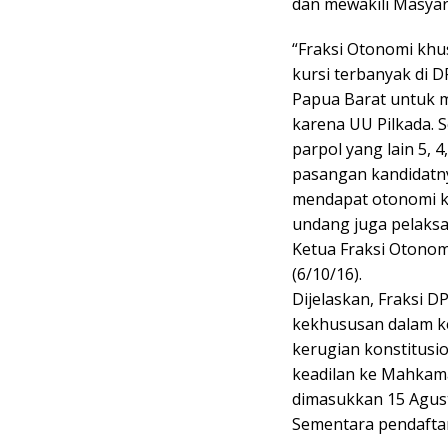
dan mewakili Masyar
“Fraksi Otonomi khu
kursi terbanyak di D
Papua Barat untuk 
karena UU Pilkada. 
parpol yang lain 5,
pasangan kandidatny
mendapat otonomi k
undang juga pelaksa
Ketua Fraksi Otonom
(6/10/16).
Dijelaskan, Fraksi D
kekhususan dalam 
kerugian konstitusi
keadilan ke Mahkama
dimasukkan 15 Agust
Sementara pendaftar