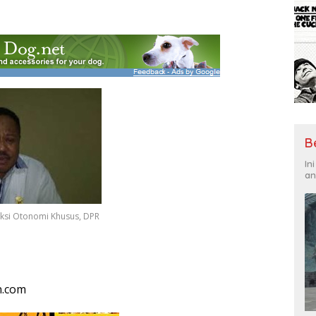
B
In
an
aksi Otonomi Khusus, DPR
n.com