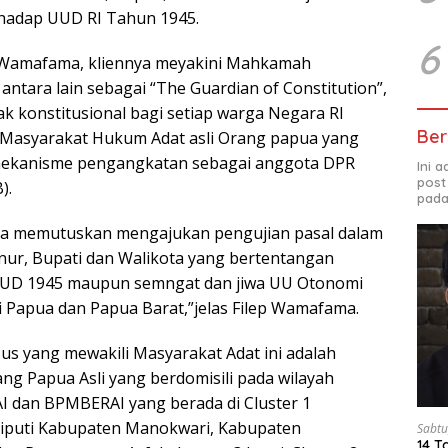
adap UUD RI Tahun 1945.
6
p Wamafama, kliennya meyakini Mahkamah
 antara lain sebagai “The Guardian of Constitution”,
ak konstitusional bagi setiap warga Negara RI
Ber
Masyarakat Hukum Adat asli Orang papua yang
 mekanisme pengangkatan sebagai anggota DPR
Ini 
post
).
pada
eka memutuskan mengajukan pengujian pasal dalam
ur, Bupati dan Walikota yang bertentangan
UD 1945 maupun semngat dan jiwa UU Otonomi
i Papua dan Papua Barat,”jelas Filep Wamafama.
us yang mewakili Masyarakat Adat ini adalah
ng Papua Asli yang berdomisili pada wilayah
 dan BPMBERAI yang berada di Cluster 1
iputi Kabupaten Manokwari, Kabupaten
Sabtu
14 T