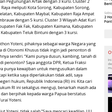
an Pegunungan Arfak dengan 3 kursi. Cluster 2
Bent
 Raya meliputi Kota Sorong, Kabupaten Sorong,
Sabtu
elatan, Kabupaten Maybal, Kabupaten Raja Ampat
2 Ha
brauw dengan 5 kursi. Cluster 3 Wilayah Adat Kuri
Pant
bupaten Fak Fak, Kabupaten Kaimana, Kabupaten
abupaten Teluk Bintuni dengan 3 kursi.
thon Yoteni, pihaknya sebagai warga Negara yang
ya di Otonomi Khusus tidak ingin jadi penonton di
O
ahnya sendiri. “Kami punya dusun, kambing, tanah di
In
adi penonton? Saya anggota DPR, Ketua Fraksi
de
mu
ya punya kewajiban untuk mengusulkan dalam
api ketika saya diperlakukan tidak adil, saya
egeri hukum, Republik Indonesia (RI) ini. Kita cari
hukum RI ini sekaligus menguji, benarkah masih ada
 dan berpihak kepada warga Papua berstatus
urai Yoteni.
t Yoteni, tidak salah.”Saya mencari keadilan. UU