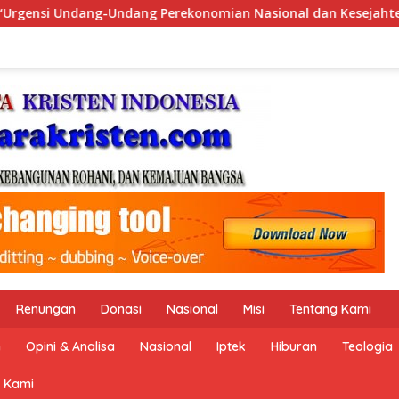
sional dan Kesejahteraan Sosial dalam Menata Bangsa Menuju 
Renungan
Donasi
Nasional
Misi
Tentang Kami
n
Opini & Analisa
Nasional
Iptek
Hiburan
Teologia
 Kami