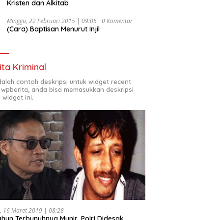
Kristen dan Alkitab
Minggu, 22 Februari 2015 | 09:05
0 Komentar
(Cara) Baptisan Menurut Injil
ita Kriminal
adalah contoh deskripsi untuk widget recent
 wpberita, anda bisa memasukkan deskripsi
 widget ini.
, 16 Maret 2019 | 08:28
ahun Terbunuhnya Munir, Polri Didesak