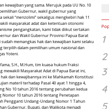
dan kewajiban yang sama. Merujuk pada UU No. 10
pemilihan Gubernur, wakil gubernur yang
ma sekali “menzolimi” sekaligus mengkebiri hak 11
akili masyarakat adat dan ketentuan otonomi
Pop
isme pengangkatan, kami tidak diikut sertakan
ernur dan Wakil Gubernur Provinsi Papua Barat
1
ini sudah memangkas hak dan kewajiban kami selaku
 terpilih dalam pemilihan umum nasional dan
2
gas Yoteni.
ama, S.H., M.Hum, tim kuasa hukum Fraksi
3
 mewakili Masyarakat Adat di Papua Barat ini,
hak dan kewajibannya ini ke Mahkamah Konstitusi
jian materil terhadap Pasal 40 ayat 1 hingga 4,
4
ng No 10 tahun 2016 tentang perubahan kedua
 Nomor 10 tahun 2016 tentang Penetapan
tah Pengganti Undang-Undang Nomor 1 Tahun
5
han Gubernur, Bupati, dan Walikota menjadi