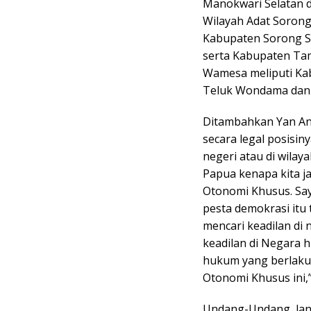
Manokwari Selatan d
Wilayah Adat Sorong
Kabupaten Sorong S
serta Kabupaten Tam
Wamesa meliputi Ka
Teluk Wondama dan K
Ditambahkan Yan An
secara legal posisin
negeri atau di wilay
Papua kenapa kita j
Otonomi Khusus. Sa
pesta demokrasi itu t
mencari keadilan di n
keadilan di Negara 
hukum yang berlaku
Otonomi Khusus ini,”
Undang-Undang, lanju