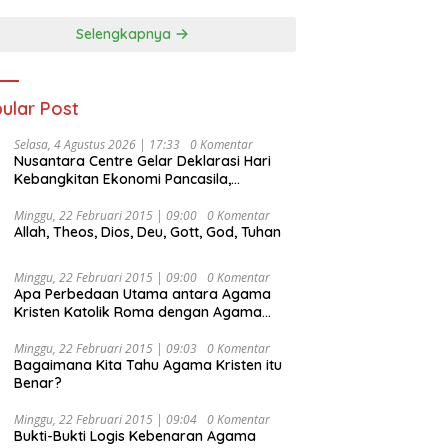
Selengkapnya
ular Post
Selasa, 4 Agustus 2026 | 17:33
0 Komentar
Nusantara Centre Gelar Deklarasi Hari
Kebangkitan Ekonomi Pancasila,
Peluncuran Buku Soemitro
Djojohadikusumo Anti Penjajahan
Minggu, 22 Februari 2015 | 09:00
0 Komentar
Allah, Theos, Dios, Deu, Gott, God, Tuhan
(Pergolakan Ekonomi Politik Indonesia) &
Simposium Nasional “Urgensi Undang-
Undang Perekonomian Nasional dan
Minggu, 22 Februari 2015 | 09:00
0 Komentar
Kesejahteraan Sosial dalam Menata
Apa Perbedaan Utama antara Agama
Bangsa Menuju Indonesia Emas 2045”,
Kristen Katolik Roma dengan Agama
Kristen Protestan?
Minggu, 22 Februari 2015 | 09:03
0 Komentar
Bagaimana Kita Tahu Agama Kristen itu
Benar?
Minggu, 22 Februari 2015 | 09:04
0 Komentar
Bukti-Bukti Logis Kebenaran Agama