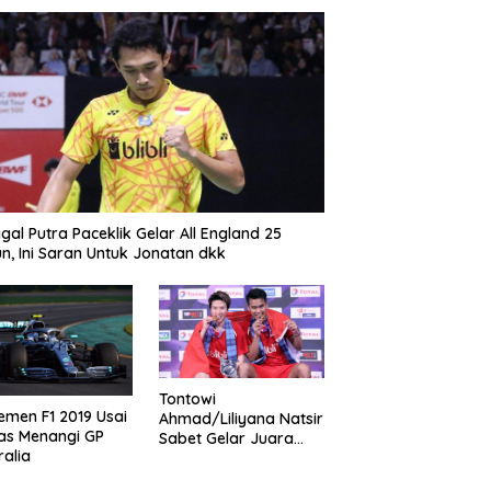
gal Putra Paceklik Gelar All England 25
n, Ini Saran Untuk Jonatan dkk
Tontowi
emen F1 2019 Usai
Ahmad/Liliyana Natsir
as Menangi GP
Sabet Gelar Juara
ralia
Dunia Kedua