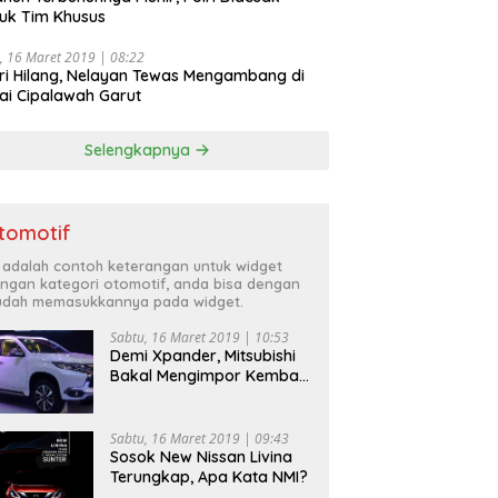
uk Tim Khusus
, 16 Maret 2019 | 08:22
ri Hilang, Nelayan Tewas Mengambang di
ai Cipalawah Garut
Selengkapnya
tomotif
i adalah contoh keterangan untuk widget
ngan kategori otomotif, anda bisa dengan
dah memasukkannya pada widget.
Sabtu, 16 Maret 2019 | 10:53
Demi Xpander, Mitsubishi
Bakal Mengimpor Kembali
Pajero Sport
Sabtu, 16 Maret 2019 | 09:43
Sosok New Nissan Livina
Terungkap, Apa Kata NMI?