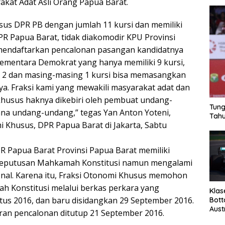
akat Adat Asli Orang Papua Barat.
sus DPR PB dengan jumlah 11 kursi dan memiliki
PR Papua Barat, tidak diakomodir KPU Provinsi
mendaftarkan pencalonan pasangan kandidatnya
Sementara Demokrat yang hanya memiliki 9 kursi,
 4, 2 dan masing-masing 1 kursi bisa memasangkan
a. Fraksi kami yang mewakili masyarakat adat dan
husus haknya dikebiri oleh pembuat undang-
Tung
na undang-undang,” tegas Yan Anton Yoteni,
Tahu
i Khusus, DPR Papua Barat di Jakarta, Sabtu
PR Papua Barat Provinsi Papua Barat memiliki
keputusan Mahkamah Konstitusi namun mengalami
onal. Karena itu, Fraksi Otonomi Khusus memohon
h Konstitusi melalui berkas perkara yang
Klas
us 2016, dan baru disidangkan 29 September 2016.
Bott
Aust
an pencalonan ditutup 21 September 2016.