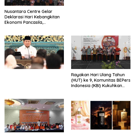
untuk Memberantas
Perdagangan Orang di Era
Nusantara Centre Gelar
Digital
Deklarasi Hari Kebangkitan
Ekonomi Pancasila,
Peluncuran Buku Soemitro
Djojohadikusumo Anti
Penjajahan (Pergolakan
Ekonomi Politik Indonesia) &
Simposium Nasional “Urgensi
Undang-Undang
Perekonomian Nasional dan
Kesejahteraan Sosial dalam
Menata Bangsa Menuju
Rayakan Hari Ulang Tahun
Indonesia Emas 2045”,
(HUT) ke 9, Komunitas BEPers
Indonesia (KBI) Kukuhkan
Pengurus Hasil Musyawarah
Nasional (Munas) Pertama,
Tema: “Penguatan dan
Pengembangan Organisasi
KBI yang Berbasis Riset di
seluruh Indonesia dan
Mancanegara”.