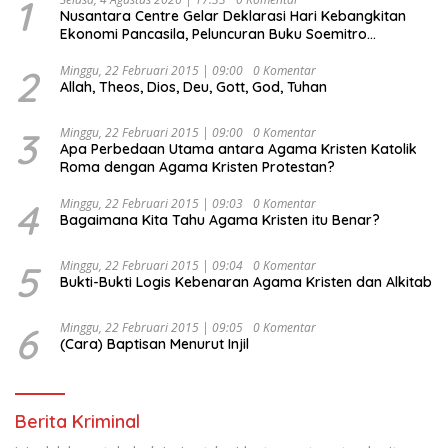
1
Nusantara Centre Gelar Deklarasi Hari Kebangkitan
Ekonomi Pancasila, Peluncuran Buku Soemitro
Djojohadikusumo Anti Penjajahan (Pergolakan
Ekonomi Politik Indonesia) & Simposium Nasional
2
Minggu, 22 Februari 2015 | 09:00
0 Komentar
Allah, Theos, Dios, Deu, Gott, God, Tuhan
“Urgensi Undang-Undang Perekonomian Nasional dan
Kesejahteraan Sosial dalam Menata Bangsa Menuju
Indonesia Emas 2045”,
3
Minggu, 22 Februari 2015 | 09:00
0 Komentar
Apa Perbedaan Utama antara Agama Kristen Katolik
Roma dengan Agama Kristen Protestan?
4
Minggu, 22 Februari 2015 | 09:03
0 Komentar
Bagaimana Kita Tahu Agama Kristen itu Benar?
5
Minggu, 22 Februari 2015 | 09:04
0 Komentar
Bukti-Bukti Logis Kebenaran Agama Kristen dan Alkitab
6
Minggu, 22 Februari 2015 | 09:05
0 Komentar
(Cara) Baptisan Menurut Injil
Berita Kriminal