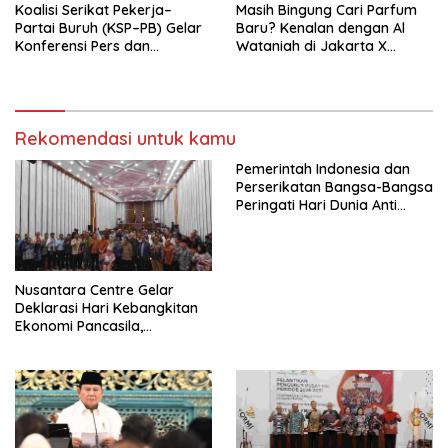
Koalisi Serikat Pekerja–
Masih Bingung Cari Parfum
Partai Buruh (KSP–PB) Gelar
Baru? Kenalan dengan Al
Konferensi Pers dan
Wataniah di Jakarta X
Sarasehan: Menuntaskan
Beauty 2026
Perjuangan Koalisi Serikat
Pekerja–Partai Buruh untuk
RUU Ketenagakerjaan Baru.
Rekomendasi untuk kamu
Pemerintah Indonesia dan
Perserikatan Bangsa-Bangsa
Peringati Hari Dunia Anti
Perdagangan Orang 2026
dengan Komitmen Baru
untuk Memberantas
Perdagangan Orang di Era
Nusantara Centre Gelar
Digital
Deklarasi Hari Kebangkitan
Ekonomi Pancasila,
Peluncuran Buku Soemitro
Djojohadikusumo Anti
Penjajahan (Pergolakan
Ekonomi Politik Indonesia) &
Simposium Nasional “Urgensi
Undang-Undang