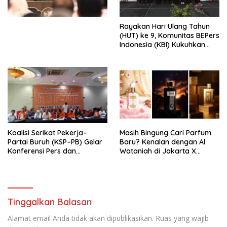
Perekonomian Nasional dan
Kesejahteraan Sosial dalam
Menata Bangsa Menuju
Rayakan Hari Ulang Tahun
Indonesia Emas 2045”,
(HUT) ke 9, Komunitas BEPers
Indonesia (KBI) Kukuhkan
Pengurus Hasil Musyawarah
Nasional (Munas) Pertama,
Tema: “Penguatan dan
Pengembangan Organisasi
KBI yang Berbasis Riset di
seluruh Indonesia dan
Mancanegara”.
Koalisi Serikat Pekerja–
Masih Bingung Cari Parfum
Partai Buruh (KSP–PB) Gelar
Baru? Kenalan dengan Al
Konferensi Pers dan
Wataniah di Jakarta X
Sarasehan: Menuntaskan
Beauty 2026
Perjuangan Koalisi Serikat
Pekerja–Partai Buruh untuk
RUU Ketenagakerjaan Baru.
Tinggalkan Balasan
Alamat email Anda tidak akan dipublikasikan.
Ruas yang wajib