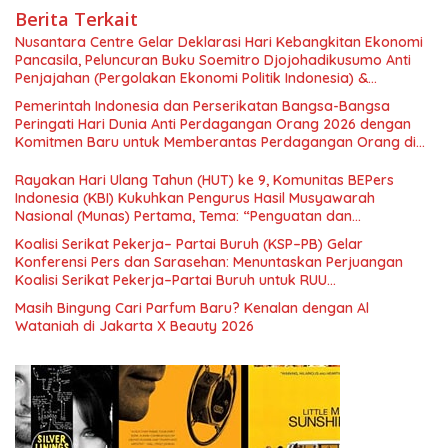
Berita Terkait
Nusantara Centre Gelar Deklarasi Hari Kebangkitan Ekonomi
Pancasila, Peluncuran Buku Soemitro Djojohadikusumo Anti
Penjajahan (Pergolakan Ekonomi Politik Indonesia) &
Simposium Nasional “Urgensi Undang-Undang Perekonomian
Pemerintah Indonesia dan Perserikatan Bangsa-Bangsa
Nasional dan Kesejahteraan Sosial dalam Menata Bangsa
Peringati Hari Dunia Anti Perdagangan Orang 2026 dengan
Menuju Indonesia Emas 2045”,
Komitmen Baru untuk Memberantas Perdagangan Orang di
Era Digital
Rayakan Hari Ulang Tahun (HUT) ke 9, Komunitas BEPers
Indonesia (KBI) Kukuhkan Pengurus Hasil Musyawarah
Nasional (Munas) Pertama, Tema: “Penguatan dan
Pengembangan Organisasi KBI yang Berbasis Riset di seluruh
Koalisi Serikat Pekerja– Partai Buruh (KSP–PB) Gelar
Indonesia dan Mancanegara”.
Konferensi Pers dan Sarasehan: Menuntaskan Perjuangan
Koalisi Serikat Pekerja–Partai Buruh untuk RUU
Ketenagakerjaan Baru.
Masih Bingung Cari Parfum Baru? Kenalan dengan Al
Wataniah di Jakarta X Beauty 2026