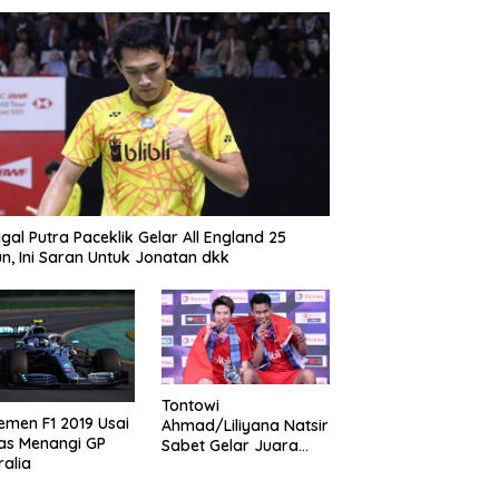
gal Putra Paceklik Gelar All England 25
n, Ini Saran Untuk Jonatan dkk
Tontowi
emen F1 2019 Usai
Ahmad/Liliyana Natsir
as Menangi GP
Sabet Gelar Juara
ralia
Dunia Kedua