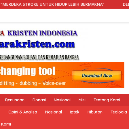
EBIH BERMAKNA”
DELAPAN JAM DI IGD: KETIKA RANJANG
Renungan
Donasi
Nasional
Misi
Tentang Kami
n
Opini & Analisa
Nasional
Iptek
Hiburan
Teologia
 Kami