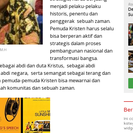
Ra
menjadi pelaku-pelaku
De
historis, penentu dan
Su
Sa
penggerak sebuah zaman.
Pemuda Kristen harus selalu
bisa berperan aktif dan
strategis dalam proses
 M.H
pembangunan nasional dan
transformasi bangsa.
agai abdi dan duta Kristus, sebagai abdi
n abdi negara, serta semangat sebagai terang dan
 pemuda-pemuda Kristen bisa mewarnai dan
ah komunitas dan sebuah zaman.
Ber
Ini 
kate
widg