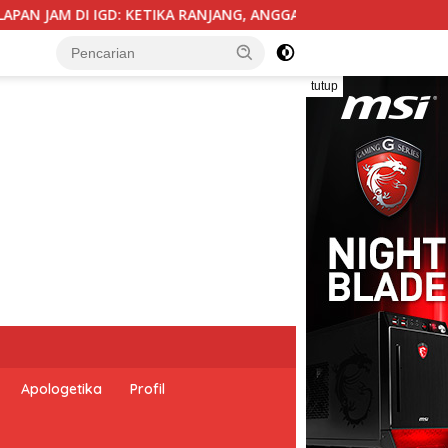
, ANGGARAN, BIROKRASI, DAN EMPATI SAMA-SAMA MENIPIS
tutup
Apologetika
Profil