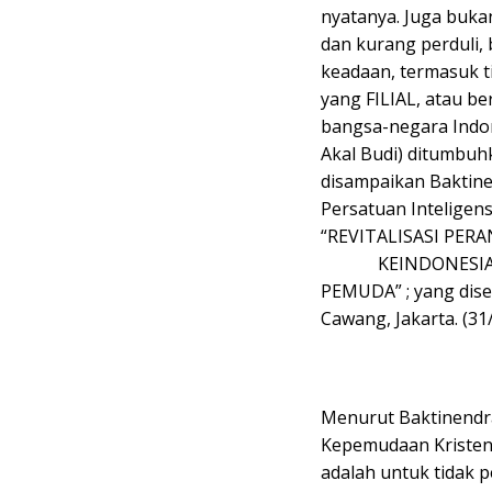
nyatanya. Juga buka
dan kurang perduli,
keadaan, termasuk ti
yang FILIAL, atau be
bangsa-negara Indon
Akal Budi) ditumbuh
disampaikan Baktine
Persatuan Inteligens
“REVITALISASI 
KEINDONESIAAN 
PEMUDA” ; yang dise
Cawang, Jakarta. (31
Menurut Baktinendra
Kepemudaan Kristen
adalah untuk tidak 