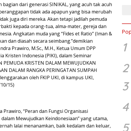
n bagian dari generasi SINIKAL, yang acuh tak acuh
 beranggapan tidak ada apapun yang bisa merubah
dak juga diri mereka. Akan tetapi jadilah pemuda
rbakti kepada orang-tua, alma-mater, gereja dan
Pop
esia. Angkatan muda yang “Fides et Ratio” (Iman &
kan dan diasah secara seimbang.”demikian
1
ndra Prawiro, M.Sc., M.H., Ketua Umum DPP
ia Kristen Indonesia (PIKI), dalam Seminar
PERAN PEMUDA KRISTEN DALAM MEWUJUDKAN
2
DALAM RANGKA PERINGATAN SUMPAH
lenggarakan oleh FKIP UKI, di kampus UKI,
3
/10/15)
4
 Prawiro, “Peran dan Fungsi Organisasi
 dalam Mewujudkan Keindonesiaan” yang utama,
5
pernah lalai menanamkan, baik kedalam dan keluar,