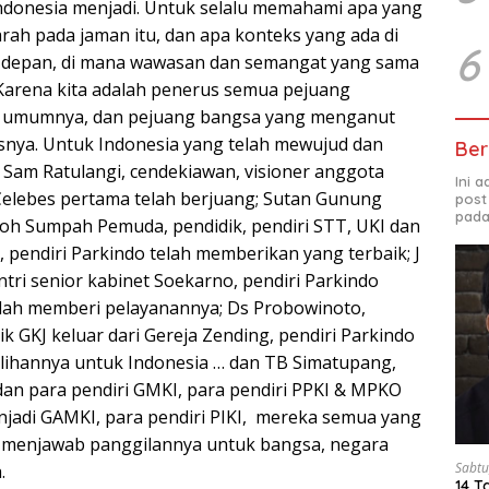
ndonesia menjadi. Untuk selalu memahami apa yang
rah pada jaman itu, dan apa konteks yang ada di
6
a depan, di mana wawasan dan semangat yang sama
i. Karena kita adalah penerus semua pejuang
a umumnya, dan pejuang bangsa yang menganut
usnya. Untuk Indonesia yang telah mewujud dan
Ber
h Sam Ratulangi, cendekiawan, visioner anggota
Ini 
elebes pertama telah berjuang; Sutan Gunung
post
pada
koh Sumpah Pemuda, pendidik, pendiri STT, UKI dan
 pendiri Parkindo telah memberikan yang terbaik; J
tri senior kabinet Soekarno, pendiri Parkindo
lah memberi pelayanannya; Ds Probowinoto,
 GKJ keluar dari Gereja Zending, pendiri Parkindo
lihannya untuk Indonesia … dan TB Simatupang,
an para pendiri GMKI, para pendiri PPKI & MPKO
jadi GAMKI, para pendiri PIKI, mereka semua yang
n menjawab panggilannya untuk bangsa, negara
Sabtu
.
14 T