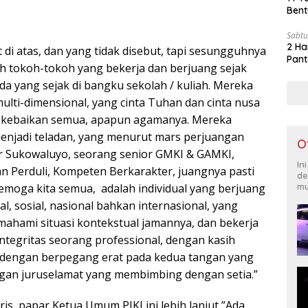
Bent
Sabtu
2 Ha
di atas, dan yang tidak disebut, tapi sesungguhnya
Pant
ah tokoh-tokoh yang bekerja dan berjuang sejak
da yang sejak di bangku sekolah / kuliah. Mereka
ulti-dimensional, yang cinta Tuhan dan cinta nusa
 kebaikan semua, apapun agamanya. Mereka
enjadi teladan, yang menurut mars perjuangan
O
 Dr Sukowaluyo, seorang senior GMKI & GAMKI,
In
an Perduli, Kompeten Berkarakter, juangnya pasti
de
semoga kita semua, adalah individual yang berjuang
mu
, sosial, nasional bahkan internasional, yang
ahami situasi kontekstual jamannya, dan bekerja
integritas seorang professional, dengan kasih
 dengan berpegang erat pada kedua tangan yang
gan juruselamat yang membimbing dengan setia.”
ris, papar Ketua Umum PIKI ini lebih lanjut,”Ada