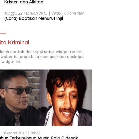
Kristen dan Alkitab
Minggu, 22 Februari 2015 | 09:05
0 Komentar
(Cara) Baptisan Menurut Injil
ita Kriminal
adalah contoh deskripsi untuk widget recent
 wpberita, anda bisa memasukkan deskripsi
 widget ini.
, 16 Maret 2019 | 08:28
ahun Terbunuhnya Munir, Polri Didesak