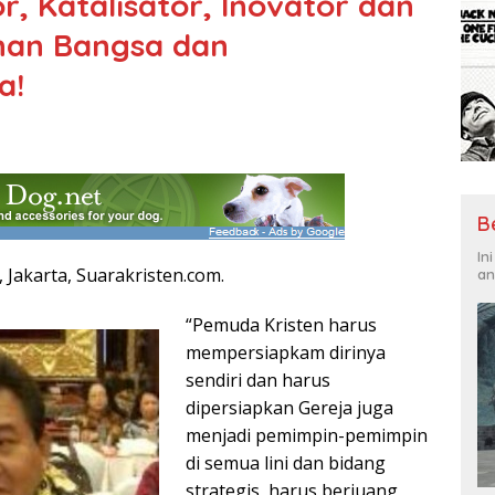
r, Katalisator, Inovator dan
nan Bangsa dan
a!
B
In
,
Jakarta, Suarakristen.com.
an
“Pemuda Kristen harus
mempersiapkam dirinya
sendiri dan harus
dipersiapkan Gereja juga
menjadi pemimpin-pemimpin
di semua lini dan bidang
strategis, harus berjuang