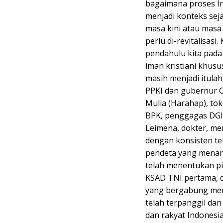
bagaimana proses I
menjadi konteks seja
masa kini atau mas
perlu di-revitalisas
pendahulu kita pad
iman kristiani khus
masih menjadi itula
PPKI dan gubernur C
Mulia (Harahap), to
BPK, penggagas DGI,
Leimena, dokter, men
dengan konsisten te
pendeta yang menarik
telah menentukan pi
KSAD TNI pertama, d
yang bergabung men
telah terpanggil da
dan rakyat Indonesia