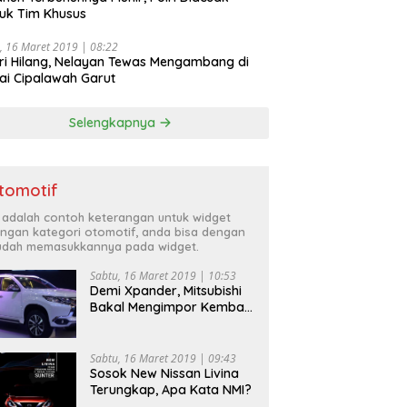
uk Tim Khusus
, 16 Maret 2019 | 08:22
ri Hilang, Nelayan Tewas Mengambang di
ai Cipalawah Garut
Selengkapnya
tomotif
i adalah contoh keterangan untuk widget
ngan kategori otomotif, anda bisa dengan
dah memasukkannya pada widget.
Sabtu, 16 Maret 2019 | 10:53
Demi Xpander, Mitsubishi
Bakal Mengimpor Kembali
Pajero Sport
Sabtu, 16 Maret 2019 | 09:43
Sosok New Nissan Livina
Terungkap, Apa Kata NMI?