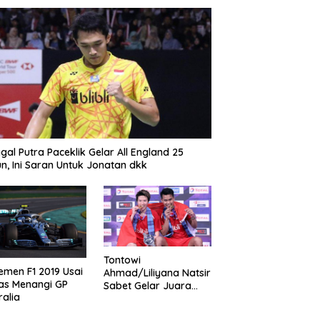
gal Putra Paceklik Gelar All England 25
n, Ini Saran Untuk Jonatan dkk
Tontowi
emen F1 2019 Usai
Ahmad/Liliyana Natsir
as Menangi GP
Sabet Gelar Juara
ralia
Dunia Kedua