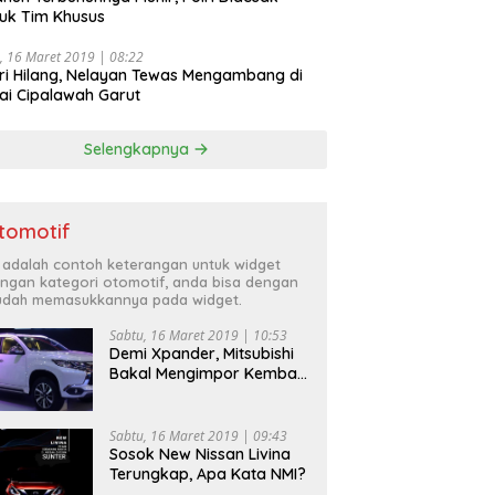
uk Tim Khusus
, 16 Maret 2019 | 08:22
ri Hilang, Nelayan Tewas Mengambang di
ai Cipalawah Garut
Selengkapnya
tomotif
i adalah contoh keterangan untuk widget
ngan kategori otomotif, anda bisa dengan
dah memasukkannya pada widget.
Sabtu, 16 Maret 2019 | 10:53
Demi Xpander, Mitsubishi
Bakal Mengimpor Kembali
Pajero Sport
Sabtu, 16 Maret 2019 | 09:43
Sosok New Nissan Livina
Terungkap, Apa Kata NMI?