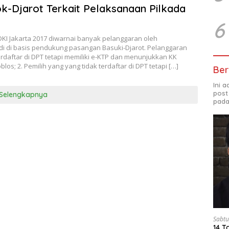
k-Djarot Terkait Pelaksanaan Pilkada
6
DKI Jakarta 2017 diwarnai banyak pelanggaran oleh
di di basis pendukung pasangan Basuki-Djarot. Pelanggaran
 terdaftar di DPT tetapi memiliki e-KTP dan menunjukkan KK
; 2. Pemilih yang yang tidak terdaftar di DPT tetapi […]
Ber
Ini 
post
Selengkapnya
pada
Sabtu
14 T