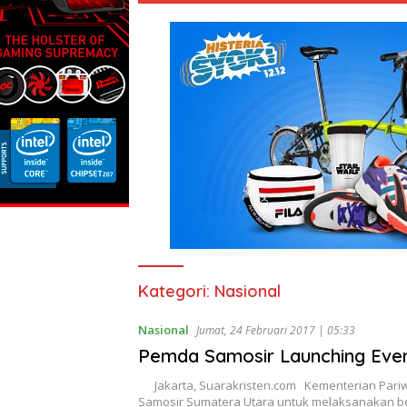
Kategori:
Nasional
Nasional
Jumat, 24 Februari 2017 | 05:33
Pemda Samosir Launching Even
Jakarta, Suarakristen.com Kementerian Pariw
Samosir Sumatera Utara untuk melaksanakan b