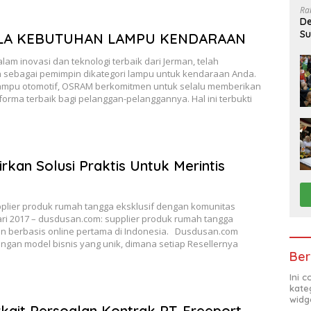
Ra
De
Su
ALA KEBUTUHAN LAMPU KENDARAAN
Sa
m inovasi dan teknologi terbaik dari Jerman, telah
sebagai pemimpin dikategori lampu untuk kendaraan Anda.
ampu otomotif, OSRAM berkomitmen untuk selalu memberikan
forma terbaik bagi pelanggan-pelanggannya. Hal ini terbukti
an Solusi Praktis Untuk Merintis
lier produk rumah tangga eksklusif dengan komunitas
uari 2017 – dusdusan.com: supplier produk rumah tangga
dan berbasis online pertama di Indonesia. Dusdusan.com
ngan model bisnis yang unik, dimana setiap Resellernya
Ber
Ini 
kate
widg
kait Persoalan Kontrak PT. Freeport