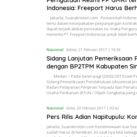
Indonesia: Freeport Harus Ber
Jakarta, Suarakristen.com Pemerintah Indonesi
temu dalam kesepakatan perpanjangan kontrak 
dapat terjadi akibat persoalan ini, maka Pengu
meminta PT. Freeport Indonesia untuk lebih ber
Nasional
Selasa, 21 Februari 2017 | 16:36
Sidang Lanjutan Pemeriksaan
dengan BP2TPM Kabupaten Si
Medan – Pada Senin pagi (20/02/2017) tadi P
Sidang Pemeriksaan Pendahuluan (dissmisal pr
Badan Pelayanan Perijinan Terpadu dan Penan
Usaha Perikanan (KTUN / Objek Sengketa) yang d
Nasional
Senin, 20 Februari 2017 | 02:42
Pers Rilis Adian Napitupulu: K
Jakarta, Suarakristen.com Keistimewaan luar bias
sudah harus di hentikan. Ini saat nya kita sebag