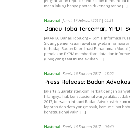
jengkal tanah republik untuk lebih bermanfaat b
masa lalu yg hanya pantas di kenang tanpa […]
Nasional
Jumat, 17 Februari 2017 | 09:21
Danau Toba Tercemar, YPDT 
JAKARTA, DanauToba.org – Komisi Informasi Pusa
Sidang pemeriksaan awal sengketa informasi a
terhadap Badan Koordinasi Penanaman Modal (
penolakan BKPM memberikan data dan informas
(PMA) yang saat ini melakukan […]
Nasional
Kamis, 16 Februari 2017 | 18:02
Press Release: Badan Advoka
Jakarta, Suarakristen.com Terkait dengan ban
hilangnya hak konstitusional warga akibat tida
2017, bersama ini kami Badan Advokasi Hukum m
laporan dan data yang masuk, kami melihat bah
konstitusional yakni […]
Nasional
Kamis, 16 Februari 2017 | 06:40