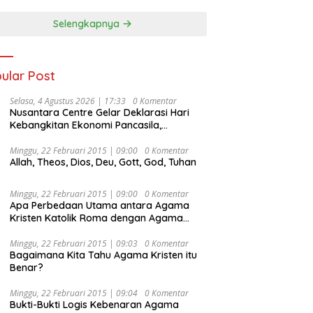
Selengkapnya
ular Post
Selasa, 4 Agustus 2026 | 17:33
0 Komentar
Nusantara Centre Gelar Deklarasi Hari
Kebangkitan Ekonomi Pancasila,
Peluncuran Buku Soemitro
Djojohadikusumo Anti Penjajahan
Minggu, 22 Februari 2015 | 09:00
0 Komentar
Allah, Theos, Dios, Deu, Gott, God, Tuhan
(Pergolakan Ekonomi Politik Indonesia) &
Simposium Nasional “Urgensi Undang-
Undang Perekonomian Nasional dan
Minggu, 22 Februari 2015 | 09:00
0 Komentar
Kesejahteraan Sosial dalam Menata
Apa Perbedaan Utama antara Agama
Bangsa Menuju Indonesia Emas 2045”,
Kristen Katolik Roma dengan Agama
Kristen Protestan?
Minggu, 22 Februari 2015 | 09:03
0 Komentar
Bagaimana Kita Tahu Agama Kristen itu
Benar?
Minggu, 22 Februari 2015 | 09:04
0 Komentar
Bukti-Bukti Logis Kebenaran Agama