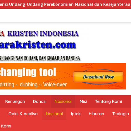
Nasional dan Kesejahteraan Sosial dalam Menata Bangsa Menuju
Renungan
Donasi
Nasional
Misi
Tentang Kami
n
Opini & Analisa
Nasional
Iptek
Hiburan
Teologia
 Kami