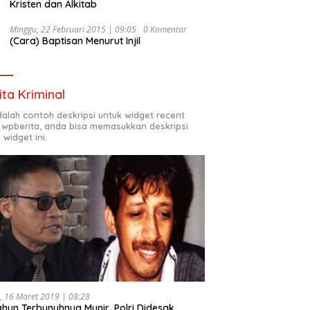
Kristen dan Alkitab
Minggu, 22 Februari 2015 | 09:05
0 Komentar
(Cara) Baptisan Menurut Injil
ita Kriminal
adalah contoh deskripsi untuk widget recent
 wpberita, anda bisa memasukkan deskripsi
 widget ini.
, 16 Maret 2019 | 08:28
ahun Terbunuhnya Munir, Polri Didesak