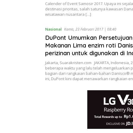
Calender of Event Samosir 2017. Upaya ini sej
destinasi prioritas, salah satunya kawasan Da
wisatawan nusantara […]
Nasional
Kamis, 23 Februari 2017 | 08:40
DuPont Umumkan Persetujuan 
Makanan Lima enzim roti Dani
perizinan untuk digunakan di I
Jakarta, Suarakristen.com JAKARTA, Indonesia,
beberapa waktu yang lalu telah mengeluarkan 
bagian dari rangkaian bahan-bahan Danisco® mi
ini, DuPont kini dapat menawarkan rangkaian enz