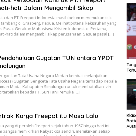
hati-hati Dalam Mengambil Sikap
a dan PT. Freeport Indonesia masih belum menemukan titik
tambang di Grasberg, Papua. Melihat potensi kekisruhan yang
rus Pusat Gerakan Mahasiswa Kristen Indonesia: Pertama,
hati-hati dalam mengambil sikap perusahaan. Sesuai pasal […]
 Pendahuluan Gugatan TUN antara YPDT
malungun
Tung
Tahu
engadilan Tata Usaha Negara Medan kembali melanjutkan
occess) Gugatan Sengketa Tata Usaha Negara terhadap Kepala
aman Modal Kabupaten Simalungun untuk membatalkan Izin
iterbitkan kepada PT. Suri Tani Pemuka […]
ontrak Karya Freepot itu Masa Lalu
Klas
Bott
a yang di peroleh Freeport sejak tahun 1967 hingga hari ini
Aust
ai bangsa memikirkan Rakyat kita sendiri, memikirkan setiap