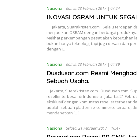
Nasional
Kamis, 23 Februari 2017 | 07:24
INOVASI OSRAM UNTUK SEG
Jakarta, Suarakristen.com Selalu terdepan dala
menjadikan OSRAM dengan berbagai produknya 
Melihat perkembangan pesat akan kebutuhan l
bukan hanya teknologi, tapi juga desain dan per
dengan […]
Nasional
Kamis, 23 Februari 2017 | 04:39
Dusdusan.com Resmi Menghadirk
Sebuah Usaha.
Jakarta, Suarakristen.com Dusdusan.com: Supp
reseller terbesar di Indonesia Jakarta, 21 Febr
eksklusif dengan komunitas reseller terbesar 
adalah sebuah platform e-commerce terbaru, de
mendapatkan […]
Nasional
Selasa, 21 Februari 2017 | 16:47
Pernyataan Resmi PP GMKI ter