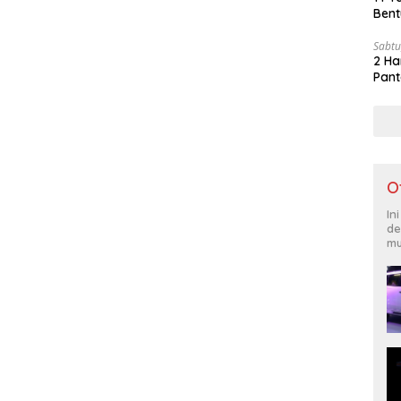
Bent
Sabtu
2 Ha
Pant
O
In
de
mu