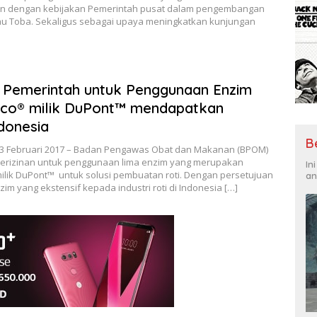
alan dengan kebijakan Pemerintah pusat dalam pengembangan
nau Toba. Sekaligus sebagai upaya meningkatkan kunjungan
Pemerintah untuk Penggunaan Enzim
sco® milik DuPont™ mendapatkan
ndonesia
B
 23 Februari 2017 – Badan Pengawas Obat dan Makanan (BPOM)
perizinan untuk penggunaan lima enzim yang merupakan
In
lik DuPont™ untuk solusi pembuatan roti. Dengan persetujuan
an
im yang ekstensif kepada industri roti di Indonesia […]