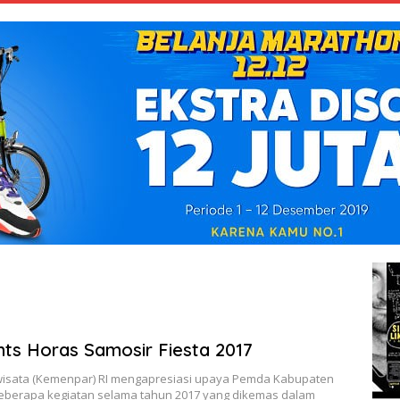
ts Horas Samosir Fiesta 2017
isata (Kemenpar) RI mengapresiasi upaya Pemda Kabupaten
eberapa kegiatan selama tahun 2017 yang dikemas dalam