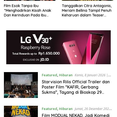
Film Esok Tanpa Ibu
Tanggalkan Citra Antagonis,
“Menghadirkan Kisah Anak
Meriam Bellina Tampil Penuh
Dan Kerinduan Pada Ibu
Keharuan dalam Teaser
Lewat Kehadiran
Poster Drama Keluarga
Kecerdasan Buatan
“Titip Bunda di Surga-Mu”
Featured
,
Hiburan
Kamis, 8 Januari 2026 |
17:29
Starvision Rilis Official Trailer dan
Poster Film “KAFIR, Gerbang
Sukma”, Tayang di Bioskop 29
Januari 2026
Featured
,
Hiburan
Jumat, 26 Desember 2025
| 12:42
Film MODUAL NEKAD, Jadi Komedi