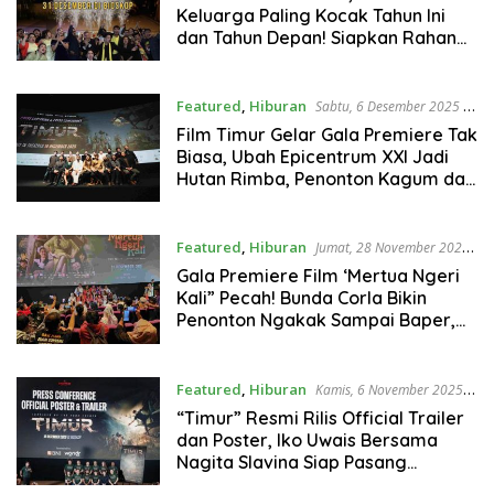
Keluarga Paling Kocak Tahun Ini
dan Tahun Depan! Siapkan Rahang
untuk Teriak dan Tertawa
Featured
,
Hiburan
Sabtu, 6 Desember 2025 |
03:01
Film Timur Gelar Gala Premiere Tak
Biasa, Ubah Epicentrum XXI Jadi
Hutan Rimba, Penonton Kagum dan
Banjir Air Mata!
Featured
,
Hiburan
Jumat, 28 November 2025
| 10:15
Gala Premiere Film ‘Mertua Ngeri
Kali” Pecah! Bunda Corla Bikin
Penonton Ngakak Sampai Baper,
Siap Guncang Bioskop 11 Desember
2025
Featured
,
Hiburan
Kamis, 6 November 2025 |
17:13
“Timur” Resmi Rilis Official Trailer
dan Poster, Iko Uwais Bersama
Nagita Slavina Siap Pasang
Standar Baru Film Laga Indonesia