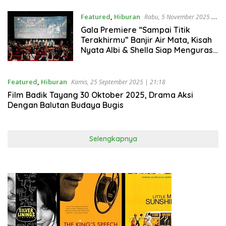
Featured
,
Hiburan
Rabu, 5 November 2025 |
21:03
Gala Premiere “Sampai Titik
Terakhirmu” Banjir Air Mata, Kisah
Nyata Albi & Shella Siap Menguras
Emosi di Bioskop
Featured
,
Hiburan
Kamis, 25 September 2025 | 21:18
Film Badik Tayang 30 Oktober 2025, Drama Aksi
Dengan Balutan Budaya Bugis
Selengkapnya