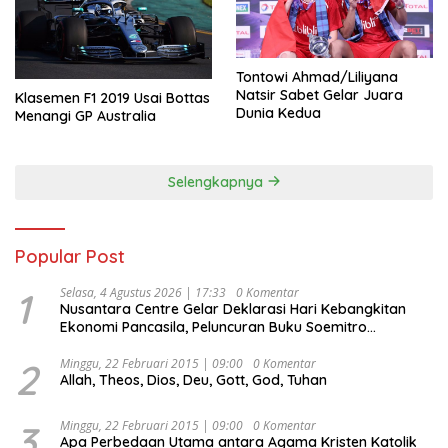
Tontowi Ahmad/Liliyana
Natsir Sabet Gelar Juara
Klasemen F1 2019 Usai Bottas
Dunia Kedua
Menangi GP Australia
Selengkapnya
Popular Post
1
Selasa, 4 Agustus 2026 | 17:33
0 Komentar
Nusantara Centre Gelar Deklarasi Hari Kebangkitan
Ekonomi Pancasila, Peluncuran Buku Soemitro
Djojohadikusumo Anti Penjajahan (Pergolakan
Ekonomi Politik Indonesia) & Simposium Nasional
2
Minggu, 22 Februari 2015 | 09:00
0 Komentar
Allah, Theos, Dios, Deu, Gott, God, Tuhan
“Urgensi Undang-Undang Perekonomian Nasional dan
Kesejahteraan Sosial dalam Menata Bangsa Menuju
Indonesia Emas 2045”,
3
Minggu, 22 Februari 2015 | 09:00
0 Komentar
Apa Perbedaan Utama antara Agama Kristen Katolik